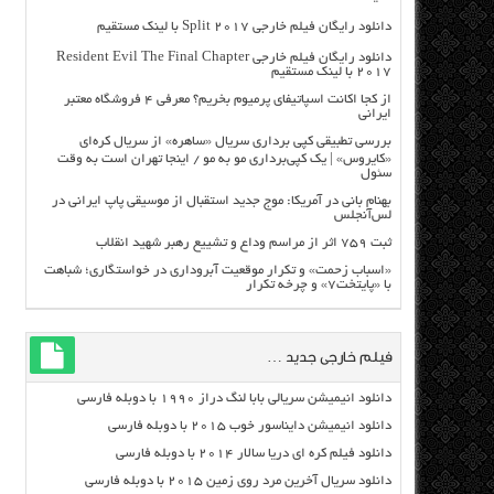
دانلود رایگان فیلم خارجی Split 2017 با لینک مستقیم
دانلود رایگان فیلم خارجی Resident Evil The Final Chapter
2017 با لینک مستقیم
از کجا اکانت اسپاتیفای پرمیوم بخریم؟ معرفی ۴ فروشگاه معتبر
ایرانی
بررسی تطبیقی کپی برداری سریال «ساهره» از سریال کره‌ای
«کایروس» | یک کپی‌برداری مو به مو / اینجا تهران است به وقت
سئول
بهنام بانی در آمریکا: موج جدید استقبال از موسیقی پاپ ایرانی در
لس‌آنجلس
ثبت ۷۵۹ اثر از مراسم وداع و تشییع رهبر شهید انقلاب
«اسباب زحمت» و تکرار موقعیت آبروداری در خواستگاری؛ شباهت
با «پایتخت۷» و چرخه تکرار
فیلم خارجی جدید …
دانلود انیمیشن سریالی بابا لنگ دراز ۱۹۹۰ با دوبله فارسی
دانلود انیمیشن دایناسور خوب ۲۰۱۵ با دوبله فارسی
دانلود فیلم کره ای دریا سالار ۲۰۱۴ با دوبله فارسی
دانلود سریال آخرین مرد روی زمین ۲۰۱۵ با دوبله فارسی