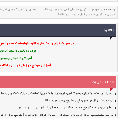
آموزش باز کردن لایه های قفل شده در InDesign
راهنمای باز کردن لایه های قفل شده در n
برچسب ها :
,
نحوه ی باز کردن لایه های قفل شده در InDesign
راهنما
در صورت خرابی لینک های دانلود خواهشمندیم در اسرع 
ورود به بخش
دانلود زیرن
آموزش دانلود زیرنویس
آموزش سوئیچ دو زبان فارسی و انگلیس
مطالب مرتبط
«اسباب زحمت» و تکرار موقعیت آبروداری در خواستگاری؛ شباهت با «پایتخت۷» و چرخه تکرار
ثبت ۷۵۹ اثر از مراسم وداع و تشییع رهبر شهید انقلاب
بهنام بانی در آمریکا: موج جدید استقبال از موسیقی پاپ ایرانی در لس‌آنجلس
بررسی تطبیقی کپی برداری سریال «ساهره» از سریال کره‌ای «کایروس» | یک کپی‌برداری مو 