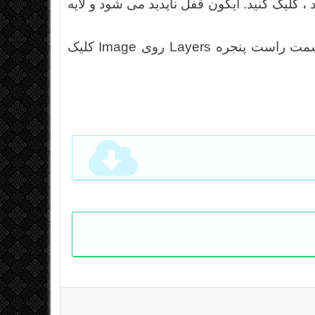
 ، کلیک کنید. آیکون قفل ناپدید می شود و لایه
برای باز کردن همه لایه ها به طور همزمان ، از گوشه سمت راست پنجره Layers روی Image کلیک