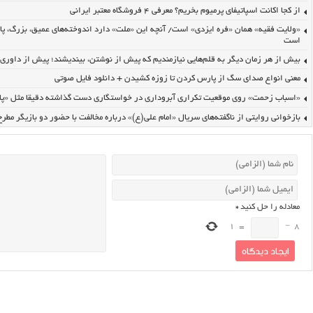
از کجا اکانت اسپاتیفای پرمیوم بخریم؟ معرفی ۴ فروشگاه معتبر ایرانی
«ولایت فقیه» همان «فره ایزدی» است/ آنچه این «ملت» دارد اندوخته‌های عمیق، بزرگ، پا
است
بیش از هر زمان دیگر به قلم‌هایی نیازمندیم که پیش از نوشتن، بیندیشند؛ پیش از داوری، ا
معنی انواع صدای سگ از پارس کردن تا زوزه کشیدن + دانلود فایل صوتی
«اسباب زحمت» روی موقعیت تکراری آبروداری در خواستگاری دست گذاشته دقیقا مثل «پایتخت۷» | برمدار 
بازخوانی روایتی از ناگفته‌های سریال «امام علی(ع)» درباره مخالفت با حضور دو بازیگر مط
معادله را حل کنید
*
1
=
−
8