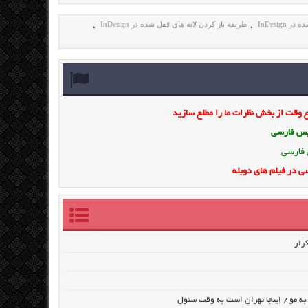
InDesig
طریقه باز کردن لایه های قفل شده در InDesign
,
,
وقت از بخش نظرات ما را مطلع سازید
ویس فارسی
 فارسی
ی در فیلم های دوبله
به مو / اینجا تهران است به وقت سئول