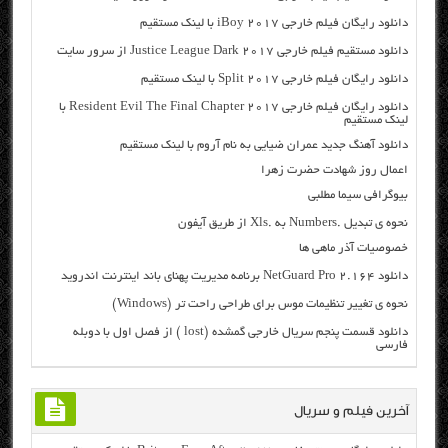
دانلود رایگان فیلم خارجی iBoy 2017 با لینک مستقیم
دانلود مستقیم فیلم خارجی Justice League Dark 2017 از سرور سایت
دانلود رایگان فیلم خارجی Split 2017 با لینک مستقیم
دانلود رایگان فیلم خارجی Resident Evil The Final Chapter 2017 با
لینک مستقیم
دانلود آهنگ جدید عمران ضیایی به نام آروم با لینک مستقیم
اعمال روز شهادت حضرت زهرا
بیوگرافی سیما مطلبی
نحوه ی تبدیل .Numbers به .Xls از طریق آیفون
خصوصیات آذر ماهی ها
دانلود NetGuard Pro 2.164 برنامه مدیریت پهنای باند اینترنت اندروید
نحوه ی تغییر تنظیمات موس برای طراحی راحت تر (Windows)
دانلود قسمت پنجم سریال خارجی گمشده (lost ) از فصل اول با دوبله
فارسی
آخرین فیلم و سریال