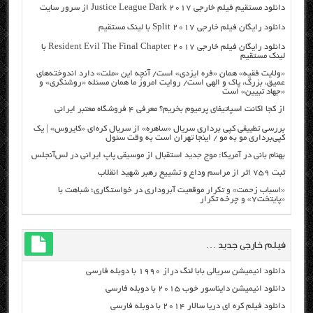
دانلود مستقیم فیلم خارجی Justice League Dark 2017 از سرور سایت
دانلود رایگان فیلم خارجی Split 2017 با لینک مستقیم
دانلود رایگان فیلم خارجی Resident Evil The Final Chapter 2017 با
لینک مستقیم
«ولایت فقیه» همان «فره ایزدی» است/ آنچه این «ملت» دارد اندوخته‌های
عمیق، بزرگ، پاک و الهی است/ روایت امروز ما همان مسئله «روشنگری» و
«جهاد تبیین» است
از کجا اکانت اسپاتیفای پرمیوم بخریم؟ معرفی ۴ فروشگاه معتبر ایرانی
بررسی تطبیقی کپی برداری سریال «ساهره» از سریال کره‌ای «کایروس» | یک
کپی‌برداری مو به مو / اینجا تهران است به وقت سئول
بهنام بانی در آمریکا: موج جدید استقبال از موسیقی پاپ ایرانی در لس‌آنجلس
ثبت ۷۵۹ اثر از مراسم وداع و تشییع رهبر شهید انقلاب
«اسباب زحمت» و تکرار موقعیت آبروداری در خواستگاری؛ شباهت با
«پایتخت۷» و چرخه تکرار
فیلم خارجی جدید …
دانلود انیمیشن سریالی بابا لنگ دراز ۱۹۹۰ با دوبله فارسی
دانلود انیمیشن دایناسور خوب ۲۰۱۵ با دوبله فارسی
دانلود فیلم کره ای دریا سالار ۲۰۱۴ با دوبله فارسی