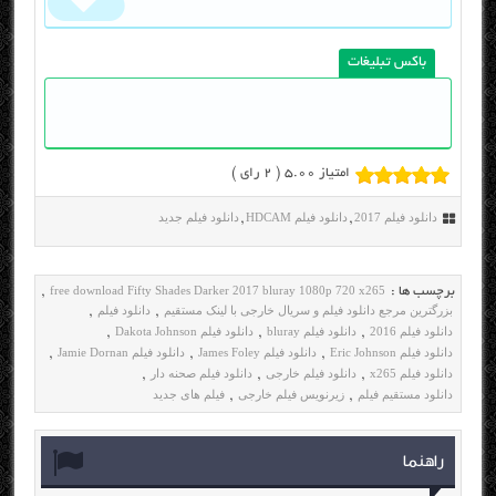
باکس تبلیغات
امتیاز 5.00 (
2
رای )
دانلود فیلم 2017
دانلود فیلم HDCAM
دانلود فیلم جدید
,
,
free download Fifty Shades Darker 2017 bluray 1080p 720 x265
برچسب ها :
,
بزرگترین مرجع دانلود فیلم و سریال خارجی با لینک مستقیم
دانلود فیلم
,
,
دانلود فیلم 2016
دانلود فیلم bluray
دانلود فیلم Dakota Johnson
,
,
,
دانلود فیلم Eric Johnson
دانلود فیلم James Foley
دانلود فیلم Jamie Dornan
,
,
,
دانلود فیلم x265
دانلود فیلم خارجی
دانلود فیلم صحنه دار
,
,
,
دانلود مستقیم فیلم
زیرنویس فیلم خارجی
فیلم های جدید
,
,
راهنما