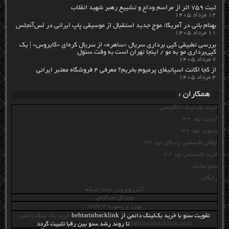
ثبت ۷۵۹ اثر از مراسم وداع و تشییع رهبر شهید انقلاب
۱۲ مرداد ۱۴۰۵
بهنام بانی در آمریکا: موج جدید استقبال از موسیقی پاپ ایرانی در لس‌آنجلس
۱۱ مرداد ۱۴۰۵
بررسی تطبیقی کپی برداری سریال «ساهره» از سریال کره‌ای «کایروس» | یک
کپی‌برداری مو به مو / اینجا تهران است به وقت سئول
۷ مرداد ۱۴۰۵
از کجا اکانت اسپاتیفای پرمیوم بخریم؟ معرفی ۴ فروشگاه معتبر ایرانی
۴ مرداد ۱۴۰۵
همکاران :
خرید بک لینک انگلیسی
آپدیت نود 32
پسورد نود 32
اوکلی لایسنس رایگان نود 32
خرید لایسنس نود 32
سئو سایت
رایگان
آنتی ویروس تحت شبکه
پورتال سرگرمی
يوزر و پسورد nod32
تقویت سئو با خرید بک‌لینک دائمی از behtarinbacklink
خرید بک لینک دائمی
behtarinbacklink.com
تا روند رشد سئو بین رقبا تثبیت گردد