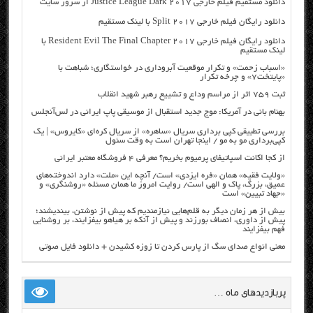
دانلود مستقیم فیلم خارجی Justice League Dark 2017 از سرور سایت
دانلود رایگان فیلم خارجی Split 2017 با لینک مستقیم
دانلود رایگان فیلم خارجی Resident Evil The Final Chapter 2017 با
لینک مستقیم
«اسباب زحمت» و تکرار موقعیت آبروداری در خواستگاری؛ شباهت با
«پایتخت۷» و چرخه تکرار
ثبت ۷۵۹ اثر از مراسم وداع و تشییع رهبر شهید انقلاب
بهنام بانی در آمریکا: موج جدید استقبال از موسیقی پاپ ایرانی در لس‌آنجلس
بررسی تطبیقی کپی برداری سریال «ساهره» از سریال کره‌ای «کایروس» | یک
کپی‌برداری مو به مو / اینجا تهران است به وقت سئول
از کجا اکانت اسپاتیفای پرمیوم بخریم؟ معرفی ۴ فروشگاه معتبر ایرانی
«ولایت فقیه» همان «فره ایزدی» است/ آنچه این «ملت» دارد اندوخته‌های
عمیق، بزرگ، پاک و الهی است/ روایت امروز ما همان مسئله «روشنگری» و
«جهاد تبیین» است
بیش از هر زمان دیگر به قلم‌هایی نیازمندیم که پیش از نوشتن، بیندیشند؛
پیش از داوری، انصاف بورزند و پیش از آنکه بر هیاهو بیفزایند، بر روشنایی
فهم بیفزایند
معنی انواع صدای سگ از پارس کردن تا زوزه کشیدن + دانلود فایل صوتی
پربازدیدهای ماه …