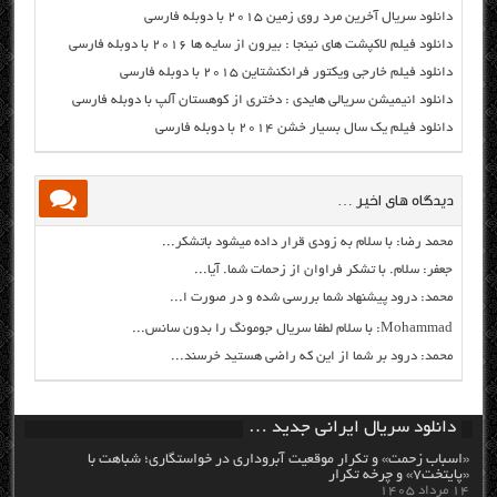
دانلود سریال آخرین مرد روی زمین ۲۰۱۵ با دوبله فارسی
دانلود فیلم لاکپشت های نینجا : بیرون از سایه ها ۲۰۱۶ با دوبله فارسی
دانلود فیلم خارجی ویکتور فرانکنشتاین ۲۰۱۵ با دوبله فارسی
دانلود انیمیشن سریالی هایدی : دختری از کوهستان آلپ با دوبله فارسی
دانلود فیلم یک سال بسیار خشن ۲۰۱۴ با دوبله فارسی
دیدگاه های اخیر …
محمد رضا: با سلام به زودی قرار داده میشود باتشکر...
جعفر: سلام. با تشکر فراوان از زحمات شما. آیا...
محمد: درود پیشنهاد شما بررسی شده و در صورت ا...
Mohammad: با سلام لطفا سریال جومونگ را بدون سانس...
محمد: درود بر شما از این که راضی هستید خرسند...
دانلود سریال ایرانی جدید …
«اسباب زحمت» و تکرار موقعیت آبروداری در خواستگاری؛ شباهت با
«پایتخت۷» و چرخه تکرار
۱۴ مرداد ۱۴۰۵