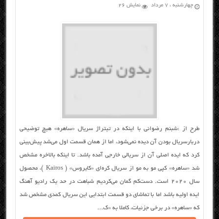
چهارشنبه ، ۷ مرداد
نمایش 26
طرح از :شبنم رضوانی با اینکه در تیتراژ سریال «ساهره» هیچ توضیحی
دربارسریال بودن آن دیده نمی‌شود، اما از همان قسمت اول می‌شد پیش‌بینی
کرد که ایده اصلی آن از سریالی خارجی آمده باشد. تا اینکه بالاخره مشخص
شد «ساهره» کپی مو به مو از سریال کره‌ای «کایروس» ( Kairos )، محصول
سال ۲۰۲۰ است. دست‌کم گمان می‌کردیم شباهت در حد یک رادیو آهنگ
ایده اولیه باشد اما با تماشای دو قسمت ابتدایی این سریال کمدی مشخص شد
که «ساهره» در برخی جزئیات، کاملا به «ک...