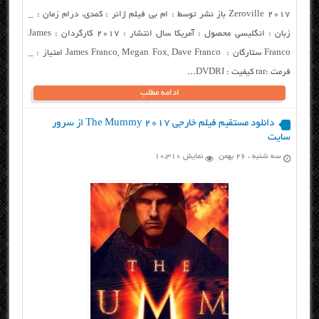
Zeroville 2017 باز نشر توسط : ام بی فیلم ژانر : کمدی، درام زمان : _
زبان : انگلیسی محصول : آمریکا سال انتشار : ۲۰۱۷ کارگردان : James
Franco ستارگان : James Franco, Megan Fox, Dave Franco امتیاز : _
فرمت :rar کیفیت : DVDRI...
ادامه مطلب
دانلود مستقیم فیلم خارجی The Mummy 2017 از سرور
سایت
سه شنبه ، ۲۶ بهمن
نمایش 10,310