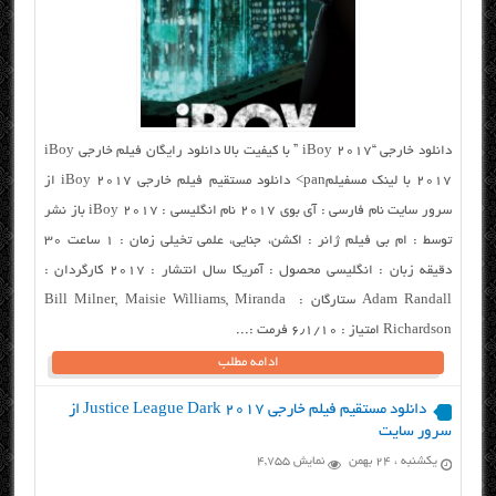
دانلود خارجی “iBoy 2017 ” با کیفیت بالا دانلود رایگان فیلم خارجی iBoy
2017 با لینک مسفیلمpan> دانلود مستقیم فیلم خارجی iBoy 2017 از
سرور سایت نام فارسی : آی بوی ۲۰۱۷ نام انگلیسی : iBoy 2017 باز نشر
توسط : ام بی فیلم ژانر : اکشن، جنایی، علمی تخیلی زمان : ۱ ساعت ۳۰
دقیقه زبان : انگلیسی محصول : آمریکا سال انتشار : ۲۰۱۷ کارگردان :
Adam Randall ستارگان : Bill Milner, Maisie Williams, Miranda
Richardson امتیاز : ۶٫۱/۱۰ فرمت :...
ادامه مطلب
دانلود مستقیم فیلم خارجی Justice League Dark 2017 از
سرور سایت
یکشنبه ، ۲۴ بهمن
نمایش 4,755