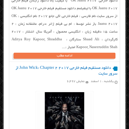
دانلود خارجی “OK Jaanu 2017 ” با کیفیت بالا دانلود رایگان فیلم خارجی
OK Jaanu 2017 با لینفیلمم دانلود مستقیم فیلم خارجی OK Jaanu 2017
از سرور سایت نام فارسی : فیلم خارجی اکی جانو ۲۰۱۷ نام انگلیسی : OK
Jaanu 2017 باز نشر توسط : ام بی فیلم ژانر :درام، عاشقانه زمان : ۲
ساعت ۱۵ دقیقه زبان : انگلیسی محصول : آمریکا سال انتشار : ۲۰۱۷
کارگردان : Shaad Ali ستارگان : Aditya Roy Kapoor, Shraddha
Kapoor, Naseeruddin Shah امتیاز :...
ادامه مطلب
دانلود مستقیم فیلم خارجی John Wick: Chapter 2 2017 از
سرور سایت
یکشنبه ، ۱ اسفند
نمایش 6,497