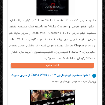
دانلود خارجی “John Wick: Chapter 2 2017 ” با کیفیت بالا دانلود
رایگان فیلم خارجی John Wick: Chapter 2فیلما لینک مستقیم دانلود
مستقیم فیلم خارجی John Wick: Chapter 2 2017 از سرور سایت نام
فارسی : فیلم خارجی جان ویک ۲ ۲۰۱۷ نام انگلیسی : John Wick:
Chapter 2 2017 باز نشر توسط : ام بی فیلم ژانر :اکشن، جنایی، هیجان
انگیز زمان : ۲ ساعت ۲ دقیقه زبان : انگلیسی محصول : آمریکا سال انتشار :
۲۰۱۷ کارگردان : Chad Stahelski ستارگان :...
ادامه مطلب
دانلود مستقیم فیلم خارجی Cross Wars 2017 از سرور سایت
چهارشنبه ، ۲۷ بهمن
نمایش 5,438