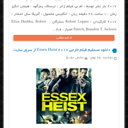
2017 باز نشر توسط : ام بی فیلم ژانر : ترسناک، رمزآلود ، هیجان انگیز
زمان : ۱ ساعت ۲۹ دقیقه زبان : انگلیسی محصول : آمریکا سال انتشار :
۲۰۱۷ کارگردان : Robert Legato ستارگان : Eliza Dushku, Robert
Patrick, Brandon T. Jackson امتیاز : ۴٫۶...
ادامه مطلب
دانلود مستقیم فیلم خارجی Essex Heist 2017 از سرور سایت
دوشنبه ، ۲۵ بهمن
نمایش 5,050