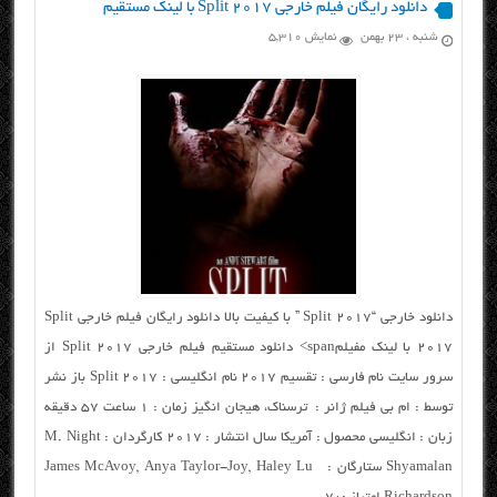
دانلود رایگان فیلم خارجی Split 2017 با لینک مستقیم
شنبه ، ۲۳ بهمن
نمایش 5,310
دانلود خارجی “Split 2017 ” با کیفیت بالا دانلود رایگان فیلم خارجی Split
2017 با لینک مفیلمspan> دانلود مستقیم فیلم خارجی Split 2017 از
سرور سایت نام فارسی : تقسیم ۲۰۱۷ نام انگلیسی : Split 2017 باز نشر
توسط : ام بی فیلم ژانر : ترسناک، هیجان انگیز زمان : ۱ ساعت ۵۷ دقیقه
زبان : انگلیسی محصول : آمریکا سال انتشار : ۲۰۱۷ کارگردان : M. Night
Shyamalan ستارگان : James McAvoy, Anya Taylor-Joy, Haley Lu