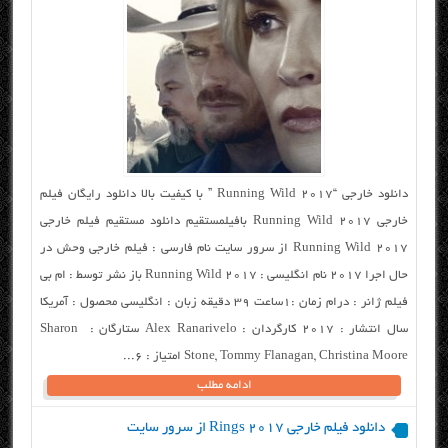
دانلود خارجی “Running Wild 2017 ” با کیفیت بالا دانلود رایگان فیلم
خارجی Running Wild 2017 بافیلمستقیم دانلود مستقیم فیلم خارجی
Running Wild 2017 از سرور سایت نام فارسی : فیلم خارجی وحش در
حال اجرا ۲۰۱۷ نام انگلیسی : Running Wild 2017 باز نشر توسط : ام بی
فیلم ژانر : درام زمان :۱ساعت ۳۹ دقیقه زبان : انگلیسی محصول : آمریکا
سال انتشار : ۲۰۱۷ کارگردان : Alex Ranarivelo ستارگان : Sharon
Stone, Tommy Flanagan, Christina Moore امتیاز : ۶...
ادامه مطلب
دانلود فیلم خارجی Rings 2017 از سرور سایت