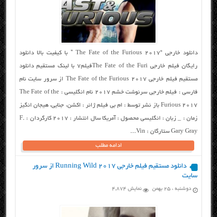
دانلود خارجی “The Fate of the Furious 2017 ” با کیفیت بالا دانلود
رایگان فیلم خارجی The Fate of the Furiفیلم7 با لینک مستقیم دانلود
مستقیم فیلم خارجی The Fate of the Furious 2017 از سرور سایت نام
فارسی : فیلم خارجی سرنوشت خشم ۲۰۱۷ نام انگلیسی : The Fate of the
Furious 2017 باز نشر توسط : ام بی فیلم ژانر : اکشن، جنایی، هیجان انگیز
زمان : _ زبان : انگلیسی محصول : آمریکا سال انتشار : ۲۰۱۷ کارگردان : F.
Gary Gray ستارگان : Vin...
ادامه مطلب
دانلود مستقیم فیلم خارجی Running Wild 2017 از سرور
سایت
دوشنبه ، ۲۵ بهمن
نمایش 4,874