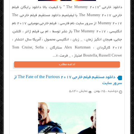
دانلود خارجی “The Mummy 2017 ” با کیفیت بالا دانلود رایگان فیلم
خارجی The Mummy 2017 با لیفیلمیم دانلود مستقیم فیلم خارجی The
Mummy 2017 از سرور سایت نام فارسی : فیلم خارجی مومیایی ۲۰۱۷ نام
انگلیسی : The Mummy 2017 باز نشر توسط : ام بی فیلم ژانر : اکشن،
جنایی، هیجان انگیز زمان : _ زبان : انگلیسی محصول : آمریکا سال انتشار :
۲۰۱۷ کارگردان : Alex Kurtzman ستارگان : Tom Cruise, Sofia
Boutella, Russell Crowe امتیاز : _ فرمت :r...
ادامه مطلب
دانلود مستقیم فیلم خارجی The Fate of the Furious 2017 از
سرور سایت
دوشنبه ، ۲۵ بهمن
نمایش 5,840