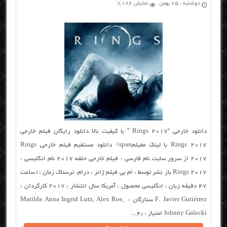
دوشنبه ، ۲۵ بهمن
نمایش 7,186
دانلود خارجی “Rings 2017 ” با کیفیت بالا دانلود رایگان فیلم خارجی
Rings 2017 با لینک مفیلمspan> دانلود مستقیم فیلم خارجی Rings
2017 از سرور سایت نام فارسی : فیلم خارجی حلقه ۲۰۱۷ نام انگلیسی :
Rings 2017 باز نشر توسط : ام بی فیلم ژانر : درام، ترسناک زمان :۱ساعت
۴۷ دقیقه زبان : انگلیسی محصول : آمریکا سال انتشار : ۲۰۱۷ کارگردان :
F. Javier Gutiérrez ستارگان : Matilda Anna Ingrid Lutz, Alex Roe,
Johnny Galecki امتیاز : ۴٫...