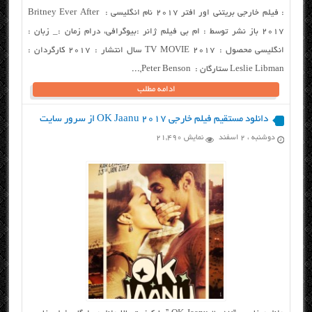
: فیلم خارجی بریتنی اور افتر ۲۰۱۷ نام انگلیسی : Britney Ever After
2017 باز نشر توسط : ام بی فیلم ژانر :بیوگرافی، درام زمان :_ زبان :
انگلیسی محصول : TV MOVIE 2017 سال انتشار : ۲۰۱۷ کارگردان :
Leslie Libman ستارگان : Peter Benson,...
ادامه مطلب
دانلود مستقیم فیلم خارجی OK Jaanu 2017 از سرور سایت
دوشنبه ، ۲ اسفند
نمایش 21,490