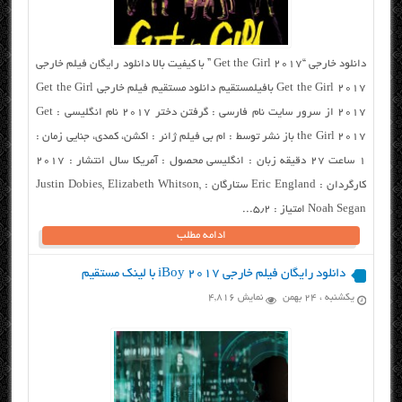
دانلود خارجی “Get the Girl 2017 ” با کیفیت بالا دانلود رایگان فیلم خارجی
Get the Girl 2017 بافیلمستقیم دانلود مستقیم فیلم خارجی Get the Girl
2017 از سرور سایت نام فارسی : گرفتن دختر ۲۰۱۷ نام انگلیسی : Get
the Girl 2017 باز نشر توسط : ام بی فیلم ژانر : اکشن، کمدی، جنایی زمان :
۱ ساعت ۲۷ دقیقه زبان : انگلیسی محصول : آمریکا سال انتشار : ۲۰۱۷
کارگردان : Eric England ستارگان : Justin Dobies, Elizabeth Whitson,
Noah Segan امتیاز : ۵٫۲...
ادامه مطلب
دانلود رایگان فیلم خارجی iBoy 2017 با لینک مستقیم
یکشنبه ، ۲۴ بهمن
نمایش 4,816