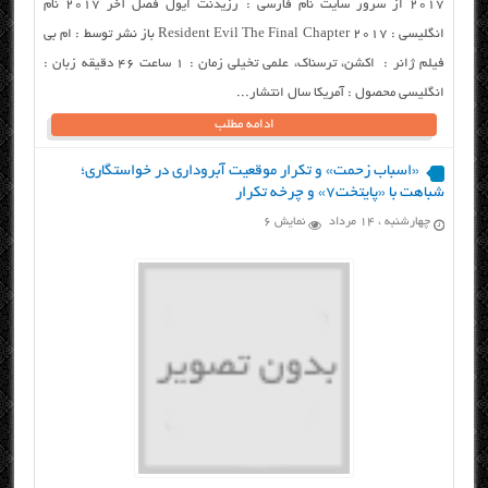
2017 از سرور سایت نام فارسی : رزیدنت ایول فصل آخر ۲۰۱۷ نام
انگلیسی : Resident Evil The Final Chapter 2017 باز نشر توسط : ام بی
فیلم ژانر : اکشن، ترسناک، علمی تخیلی زمان : ۱ ساعت ۴۶ دقیقه زبان :
انگلیسی محصول : آمریکا سال انتشار...
ادامه مطلب
«اسباب زحمت» و تکرار موقعیت آبروداری در خواستگاری؛
شباهت با «پایتخت۷» و چرخه تکرار
چهارشنبه ، ۱۴ مرداد
نمایش 6