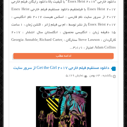
دانلود خارجی “Essex Heist 2017 ” با کیفیت بالا دانلود رایگان فیلم خارجی
Essex Heist 2017 با فیلمتقیم دانلود مستقیم فیلم خارجی Essex Heist
2017 از سرور سایت نام فارسی : اسکس هیست ۲۰۱۷ نام انگلیسی :
Essex Heist 2017 باز نشر توسط : ام بی فیلم ژانر : اکشن زمان : ۱ ساعت
۱۵ دقیقه زبان : انگلیسی محصول : انگلستان سال انتشار : ۲۰۱۷
کارگردان : Steve Lawson ستارگان : Georgia Annable, Richard Carter,
Adam Collins امتیاز : ۳٫۱/۱...
ادامه مطلب
دانلود مستقیم فیلم خارجی Get the Girl 2017 از سرور سایت
یکشنبه ، ۲۴ بهمن
نمایش 5,169