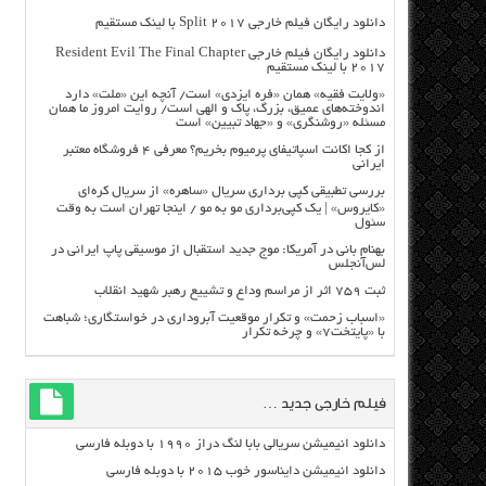
دانلود رایگان فیلم خارجی Split 2017 با لینک مستقیم
دانلود رایگان فیلم خارجی Resident Evil The Final Chapter
2017 با لینک مستقیم
«ولایت فقیه» همان «فره ایزدی» است/ آنچه این «ملت» دارد
اندوخته‌های عمیق، بزرگ، پاک و الهی است/ روایت امروز ما همان
مسئله «روشنگری» و «جهاد تبیین» است
از کجا اکانت اسپاتیفای پرمیوم بخریم؟ معرفی ۴ فروشگاه معتبر
ایرانی
بررسی تطبیقی کپی برداری سریال «ساهره» از سریال کره‌ای
«کایروس» | یک کپی‌برداری مو به مو / اینجا تهران است به وقت
سئول
بهنام بانی در آمریکا: موج جدید استقبال از موسیقی پاپ ایرانی در
لس‌آنجلس
ثبت ۷۵۹ اثر از مراسم وداع و تشییع رهبر شهید انقلاب
«اسباب زحمت» و تکرار موقعیت آبروداری در خواستگاری؛ شباهت
با «پایتخت۷» و چرخه تکرار
فیلم خارجی جدید …
دانلود انیمیشن سریالی بابا لنگ دراز ۱۹۹۰ با دوبله فارسی
دانلود انیمیشن دایناسور خوب ۲۰۱۵ با دوبله فارسی