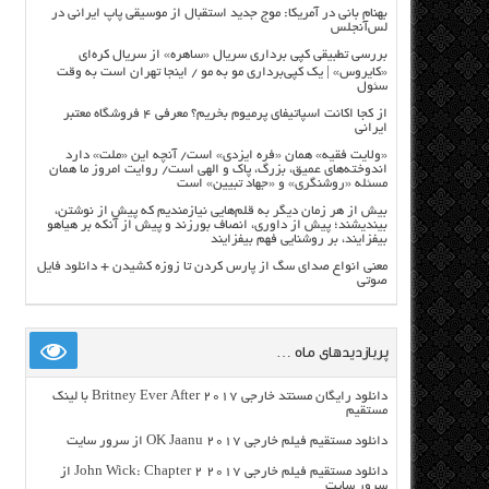
بهنام بانی در آمریکا: موج جدید استقبال از موسیقی پاپ ایرانی در
لس‌آنجلس
بررسی تطبیقی کپی برداری سریال «ساهره» از سریال کره‌ای
«کایروس» | یک کپی‌برداری مو به مو / اینجا تهران است به وقت
سئول
از کجا اکانت اسپاتیفای پرمیوم بخریم؟ معرفی ۴ فروشگاه معتبر
ایرانی
«ولایت فقیه» همان «فره ایزدی» است/ آنچه این «ملت» دارد
اندوخته‌های عمیق، بزرگ، پاک و الهی است/ روایت امروز ما همان
مسئله «روشنگری» و «جهاد تبیین» است
بیش از هر زمان دیگر به قلم‌هایی نیازمندیم که پیش از نوشتن،
بیندیشند؛ پیش از داوری، انصاف بورزند و پیش از آنکه بر هیاهو
بیفزایند، بر روشنایی فهم بیفزایند
معنی انواع صدای سگ از پارس کردن تا زوزه کشیدن + دانلود فایل
صوتی
پربازدیدهای ماه …
دانلود رایگان مسنتد خارجی Britney Ever After 2017 با لینک
مستقیم
دانلود مستقیم فیلم خارجی OK Jaanu 2017 از سرور سایت
دانلود مستقیم فیلم خارجی John Wick: Chapter 2 2017 از
سرور سایت