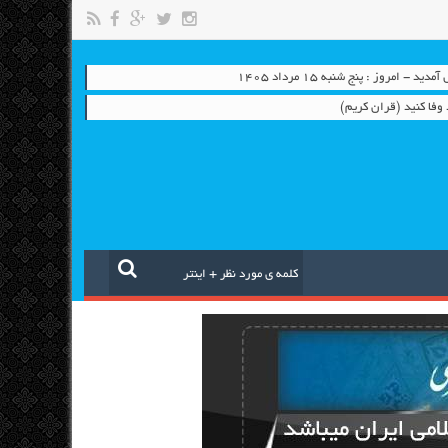
 - امروز : پنج شنبه ۱۵ مرداد ۱۴۰۵
 وفا کنید (قران کریم)