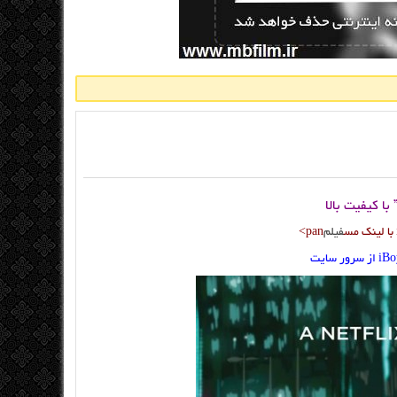
فیلم
pan>