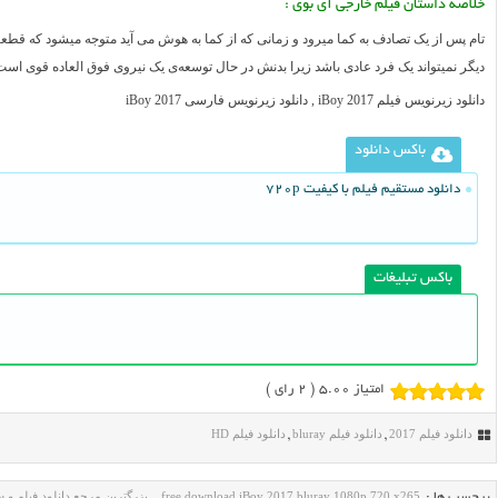
خلاصه داستان فیلم خارجی
آی بوی
:
تام پس از یک تصادف به کما میرود و زمانی که از کما به هوش می آید متوجه میشود که ق
دیگر نمیتواند یک فرد عادی باشد زیرا بدنش در حال توسعه‌ی یک نیروی فوق العاده قوی ا
دانلود زیرنویس فیلم iBoy 2017 , دانلود زیرنویس فارسی iBoy 2017
باکس دانلود
دانلود مستقیم فیلم با کیفیت 720p
باکس تبلیغات
امتیاز 5.00 (
2
رای )
دانلود فیلم 2017
دانلود فیلم bluray
دانلود فیلم HD
,
,
free download iBoy 2017 bluray 1080p 720 x265
بزرگترین مرجع دانلود فیلم و 
برچسب ها :
,