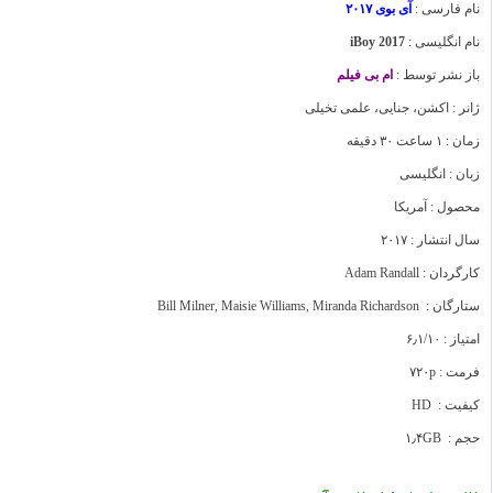
نام فارسی :
آی بوی
۲۰۱۷
نام انگلیسی :
iBoy 2017
باز نشر توسط :
ام بی فیلم
ژانر :
اکشن، جنایی، علمی تخیلی
زمان : ۱ ساعت ۳۰ دقیقه
زبان : انگلیسی
محصول : آمریکا
سال انتشار : ۲۰۱۷
کارگردان :
Adam Randall
ستارگان :
Bill Milner, Maisie Williams, Miranda Richardson
امتیاز : ۶٫۱/۱۰
فرمت : ۷۲۰p
کیفیت : HD
حجم : ۱٫۴GB