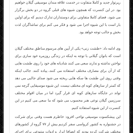
رپرتوار جدید و کاملا متفاوت در خدمت علاقه مندان موسیقی گیلان خواهیم
بود. در این کنسرت که همچون شیوه های قبلی گروه در دو بخش برگزار
می شود، فضای کاملا متفاوتی برای دوستداران تدارک دیدیم که برای اولین
بار است با این شیوه اجرا می شود و فکر می کنم برای تماشاگران لذت
بخش و جالب توجه خواهد بود.
وی ادامه داد: «طشت زنی» یکی از آیین های مرسوم مناطق مختلف گیلان
است که بانوان گیلانی با توجه به اینکه در زندگی روزمره خود سازی برای
نواختن نداشته و ندارند سعی می کنند شادیانه های خود را روی طشت هایی
که از آن برای مصارف مختلف استفاده می کنند، پیاده کنند. جالب اینکه
وقتی روی این طشت ها سکه هایی ریخته می شود صدای جالبی می دهد
که کمتر از سازهای کوبه ای مختلف نیست. این شیوه موسیقایی گرچه نمی
تواند در جایگاه سازهای کوبه ای قرار گیرد اما در میان اقوام مختلف
سرزمین گیلان نوعی هنر محسوب می شود که ما سعی می کنیم در این
کنسرت از این شیوه استفاده کنیم.
این پیشکسوت
موسیقی
نواحی افزود: خاطرم هست وقتی برای شرکت
در جشنواره به کشور کرواسی سفر کردیم بیش از ۷۷ گروه از کشورهای
مختلف شرکت کرده بودند که انصافا ابزار و ادوات متنوعی برای اجرای