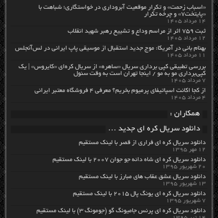
«اسباب زحمت» و تکرار موقعیت آبروداری در خواستگاری؛ شباهت با
«پایتخت۷» و چرخه تکرار
۱۴ مرداد ۱۴۰۵
ثبت ۷۵۹ اثر از مراسم وداع و تشییع رهبر شهید انقلاب
۱۲ مرداد ۱۴۰۵
بهنام بانی در آمریکا: موج جدید استقبال از موسیقی پاپ ایرانی در لس‌آنجلس
۱۱ مرداد ۱۴۰۵
بررسی تطبیقی کپی برداری سریال «ساهره» از سریال کره‌ای «کایروس» | یک
کپی‌برداری مو به مو / اینجا تهران است به وقت سئول
۷ مرداد ۱۴۰۵
از کجا اکانت اسپاتیفای پرمیوم بخریم؟ معرفی ۴ فروشگاه معتبر ایرانی
۴ مرداد ۱۴۰۵
همکاران :
دانلود سریال کره ای جدید …
دانلود سریال کره ای فراری از قصر با لینک مستقیم
۱۲ مهر ۱۳۹۵
دانلود سریال کره ای شاه دائه جو جوان ۲۰۰۷ با لینک مستقیم
۲۰ شهریور ۱۳۹۵
دانلود سریال عشق عقاب های مبارز با لینک مستقیم
۱۳ شهریور ۱۳۹۵
دانلود سریال کره ای یونگ پال ۲۰۱۵ با لینک مستقیم
۷ شهریور ۱۳۹۵
دانلود سریال کره ای پرنس جامیونگ گو (جومونگ ۳) با لینک مستقیم
۱۴ تیر ۱۳۹۵