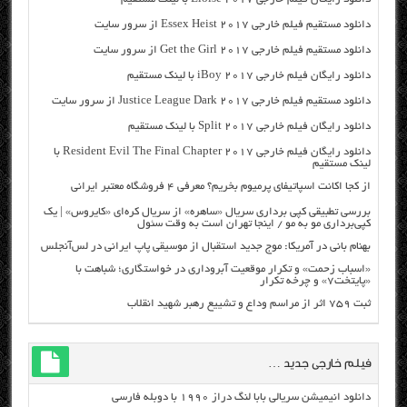
دانلود مستقیم فیلم خارجی Essex Heist 2017 از سرور سایت
دانلود مستقیم فیلم خارجی Get the Girl 2017 از سرور سایت
دانلود رایگان فیلم خارجی iBoy 2017 با لینک مستقیم
دانلود مستقیم فیلم خارجی Justice League Dark 2017 از سرور سایت
دانلود رایگان فیلم خارجی Split 2017 با لینک مستقیم
دانلود رایگان فیلم خارجی Resident Evil The Final Chapter 2017 با
لینک مستقیم
از کجا اکانت اسپاتیفای پرمیوم بخریم؟ معرفی ۴ فروشگاه معتبر ایرانی
بررسی تطبیقی کپی برداری سریال «ساهره» از سریال کره‌ای «کایروس» | یک
کپی‌برداری مو به مو / اینجا تهران است به وقت سئول
بهنام بانی در آمریکا: موج جدید استقبال از موسیقی پاپ ایرانی در لس‌آنجلس
«اسباب زحمت» و تکرار موقعیت آبروداری در خواستگاری؛ شباهت با
«پایتخت۷» و چرخه تکرار
ثبت ۷۵۹ اثر از مراسم وداع و تشییع رهبر شهید انقلاب
فیلم خارجی جدید …
دانلود انیمیشن سریالی بابا لنگ دراز ۱۹۹۰ با دوبله فارسی