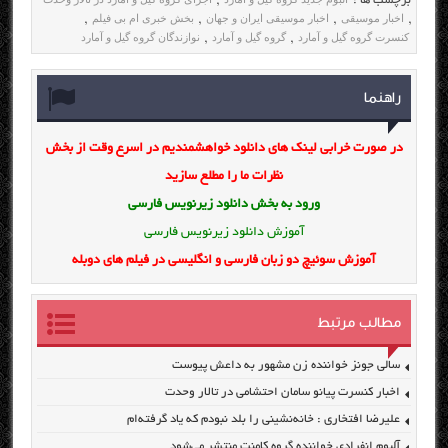
برچسب ها :
,
اخبار موسیقی
اخبار موسیقی ایران و جهان
بخش خبری ام بی فیلم
,
,
,
,
کنسرت گروه گیل و آمارد
گروه گیل و آمارد
نوازندگان گروه گیل و آمارد
,
,
راهنما
در صورت خرابی لینک های دانلود خواهشمندیم در اسرع وقت از بخش
نظرات ما را مطلع سازید
ورود به بخش
دانلود زیرنویس فارسی
آموزش دانلود زیرنویس فارسی
آموزش سوئیچ دو زبان فارسی و انگلیسی در فیلم های دوبله
مطالب مرتبط
سالی جونز خواننده زن مشهور به داعش پیوست
اخبار کنسرت پیانو سامان احتشامی در تالار وحدت
علیرضا افتخاری : خانه‌نشینی را بلد نبودم که یاد گرفته‌ام
آلبوم انفرادی خواننده گروه کامنت منتشر می‌شود