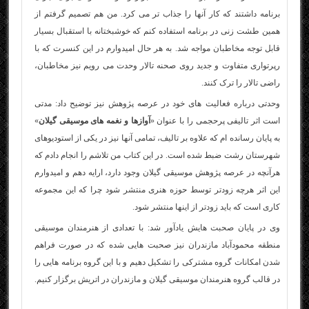
برنامه داشتند که کار آنها را جذاب تر می کرد. من هم تصمیم گرفتم از
همین طشت زنی در برنامه استفاده کنم که خوشبختانه با استقبال بسیار
قابل توجه مخاطبان مواجه شد. به هر حال امیدوارم در این کنسرت که با
رپرتواری متفاوت و جدید روی صحنه تالار وحدت می رویم نیز مخاطبان،
راضی تالار را ترک کنند.
وحدتی درباره فعالیت های خود در عرصه پژوهش نیز توضیح داد: مدتی
است اثر تالیفی پرحجمی را با عنوان «
آوازها و نغمه های موسیقی گیلان
»
به پایان رسانده ام که علاوه بر تالیف، تمامی آنها نیز در یکی از استودیوهای
شهرستان رشت ضبط شده است. در این کتاب من تلاشم را انجام دادم که
هرآنچه در عرصه پژوهش موسیقی گیلان وجود دارد، ارایه دهم و امیدوارم
این اثر هرچه زودتر توسط حوزه هنری منتشر شود چرا که این مجموعه
کاری است که باید زودتر از اینها منتشر شود.
وی در پایان صحبت هایش یادآور شد: با تعدادی از هنرمندان موسیقی
منطقه محمودآباد مازندران نیز صحبت هایی شده که در صورت فراهم
شدن امکانات گروه مشترکی را تشکیل دهیم و با این گروه برنامه هایی را
در قالب گروه هنرمندان موسیقی گیلان و مازندران در اتریش برگزار کنیم.