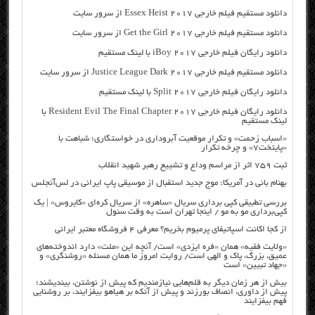
دانلود مستقیم فیلم خارجی Essex Heist 2017 از سرور سایت
دانلود مستقیم فیلم خارجی Get the Girl 2017 از سرور سایت
دانلود رایگان فیلم خارجی iBoy 2017 با لینک مستقیم
دانلود مستقیم فیلم خارجی Justice League Dark 2017 از سرور سایت
دانلود رایگان فیلم خارجی Split 2017 با لینک مستقیم
دانلود رایگان فیلم خارجی Resident Evil The Final Chapter 2017 با
لینک مستقیم
«اسباب زحمت» و تکرار موقعیت آبروداری در خواستگاری؛ شباهت با
«پایتخت۷» و چرخه تکرار
ثبت ۷۵۹ اثر از مراسم وداع و تشییع رهبر شهید انقلاب
بهنام بانی در آمریکا: موج جدید استقبال از موسیقی پاپ ایرانی در لس‌آنجلس
بررسی تطبیقی کپی برداری سریال «ساهره» از سریال کره‌ای «کایروس» | یک
کپی‌برداری مو به مو / اینجا تهران است به وقت سئول
از کجا اکانت اسپاتیفای پرمیوم بخریم؟ معرفی ۴ فروشگاه معتبر ایرانی
«ولایت فقیه» همان «فره ایزدی» است/ آنچه این «ملت» دارد اندوخته‌های
عمیق، بزرگ، پاک و الهی است/ روایت امروز ما همان مسئله «روشنگری» و
«جهاد تبیین» است
بیش از هر زمان دیگر به قلم‌هایی نیازمندیم که پیش از نوشتن، بیندیشند؛
پیش از داوری، انصاف بورزند و پیش از آنکه بر هیاهو بیفزایند، بر روشنایی
فهم بیفزایند