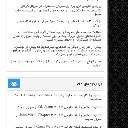
بررسی تطبیقی کپی برداری سریال «ساهره» از سریال کره‌ای
«کایروس» | یک کپی‌برداری مو به مو / اینجا تهران است به وقت
سئول
از کجا اکانت اسپاتیفای پرمیوم بخریم؟ معرفی ۴ فروشگاه معتبر
ایرانی
«ولایت فقیه» همان «فره ایزدی» است/ آنچه این «ملت» دارد
اندوخته‌های عمیق، بزرگ، پاک و الهی است/ روایت امروز ما همان
مسئله «روشنگری» و «جهاد تبیین» است
بیش از هر زمان دیگر به قلم‌هایی نیازمندیم که پیش از نوشتن،
بیندیشند؛ پیش از داوری، انصاف بورزند و پیش از آنکه بر هیاهو
بیفزایند، بر روشنایی فهم بیفزایند
معنی انواع صدای سگ از پارس کردن تا زوزه کشیدن + دانلود فایل
صوتی
پربازدیدهای ماه …
دانلود رایگان مسنتد خارجی Britney Ever After 2017 با لینک
مستقیم
دانلود مستقیم فیلم خارجی OK Jaanu 2017 از سرور سایت
دانلود مستقیم فیلم خارجی John Wick: Chapter 2 2017 از
سرور سایت
دانلود مستقیم فیلم خارجی Cross Wars 2017 از سرور سایت