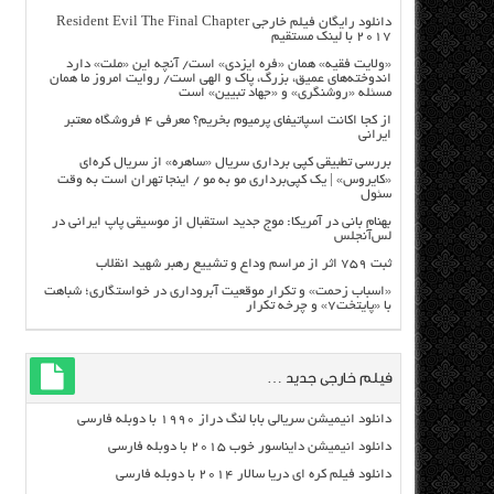
دانلود رایگان فیلم خارجی Resident Evil The Final Chapter
2017 با لینک مستقیم
«ولایت فقیه» همان «فره ایزدی» است/ آنچه این «ملت» دارد
اندوخته‌های عمیق، بزرگ، پاک و الهی است/ روایت امروز ما همان
مسئله «روشنگری» و «جهاد تبیین» است
از کجا اکانت اسپاتیفای پرمیوم بخریم؟ معرفی ۴ فروشگاه معتبر
ایرانی
بررسی تطبیقی کپی برداری سریال «ساهره» از سریال کره‌ای
«کایروس» | یک کپی‌برداری مو به مو / اینجا تهران است به وقت
سئول
بهنام بانی در آمریکا: موج جدید استقبال از موسیقی پاپ ایرانی در
لس‌آنجلس
ثبت ۷۵۹ اثر از مراسم وداع و تشییع رهبر شهید انقلاب
«اسباب زحمت» و تکرار موقعیت آبروداری در خواستگاری؛ شباهت
با «پایتخت۷» و چرخه تکرار
فیلم خارجی جدید …
دانلود انیمیشن سریالی بابا لنگ دراز ۱۹۹۰ با دوبله فارسی
دانلود انیمیشن دایناسور خوب ۲۰۱۵ با دوبله فارسی
دانلود فیلم کره ای دریا سالار ۲۰۱۴ با دوبله فارسی