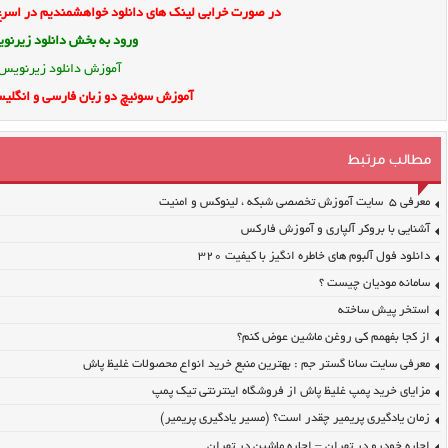
در صورت خرابی لینک های دانلود خواهشمندیم در اسرع 
ورود به بخش
دانلود زیرن
آموزش دانلود زیرنویس
آموزش سوئیچ دو زبان فارسی و انگلیس
مطالب مرتبط
معرفی ۵ سایت آموزش تخصصی شبکه ، لینوکس و امنیت
آشنایی با بروکر آلپاری و آموزش فارکس
دانلود فول آلبوم های خاطره انگیز با کیفیت ۳۲۰
سامانه مودیان چیست ؟
استخر پیش ساخته
از کجا بفهمم کی روغن ماشین عوض کنم؟
معرفی سایت سانا گستر جم : بهترین منبع خرید انواع محصولات غلیظ پاش
مزایای خرید پمپ غلیظ پاش از فروشگاه اینترنتی تیک پمپ
زمان یادگیری پریمیر چقدر است؟ (مسیر یادگیری پریمیر)
اجاره خودرو در تهران – اجاره ماشین در تهران