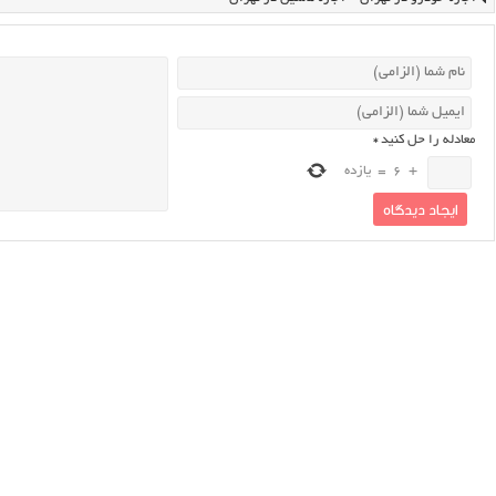
معادله را حل کنید
*
+
6
=
یازده