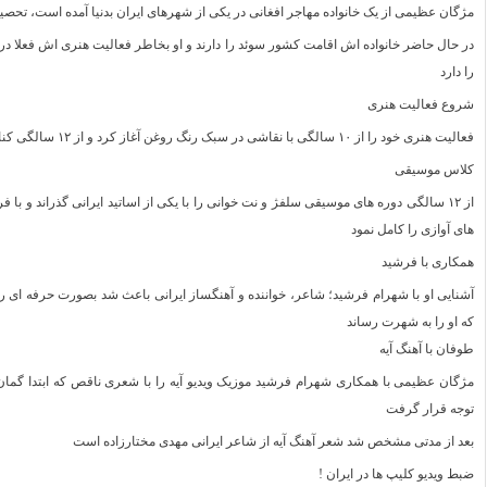
مژگان عظیمی از یک خانواده مهاجر افغانی در یکی از شهرهای ایران بدنیا آمده است، تحصی
در حال حاضر خانواده اش اقامت کشور سوئد را دارند و او بخاطر فعالیت هنری اش فعلا در
را دارد
شروع فعالیت هنری
فعالیت هنری خود را از ۱۰ سالگی با نقاشی در سبک رنگ روغن آغاز کرد و از ۱۲ سالگی کنار نقاشی موسیقی را شروع بیاد گیری کرد
کلاس موسیقی
های آوازی را کامل نمود
همکاری با فرشید
آشنایی او با شهرام فرشید؛ شاعر، خواننده و آهنگساز ایرانی باعث شد بصورت حرفه ای
که او را به شهرت رساند
طوفان با آهنگ آیه
مژگان عظیمی با همکاری شهرام فرشید موزیک ویدیو آیه را با شعری ناقص که ابتدا گما
توجه قرار گرفت
بعد از مدتی مشخص شد شعر آهنگ آیه از شاعر ایرانی مهدی مختارزاده است
ضبط ویدیو کلیپ ها در ایران !