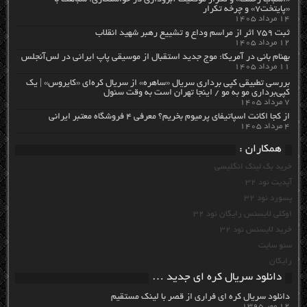
«اسباب زحمت» و تکرار موقعیت آبروداری در خواستگاری؛ شباهت با
«پایتخت۷» و چرخه تکرار
۱۴ مرداد ۱۴۰۵
ثبت ۷۵۹ اثر از مراسم وداع و تشییع رهبر شهید انقلاب
۱۲ مرداد ۱۴۰۵
بهنام بانی در آمریکا: موج جدید استقبال از موسیقی پاپ ایرانی در لس‌آنجلس
۱۱ مرداد ۱۴۰۵
بررسی تطبیقی کپی برداری سریال «ساهره» از سریال کره‌ای «کایروس» | یک
کپی‌برداری مو به مو / اینجا تهران است به وقت سئول
۷ مرداد ۱۴۰۵
از کجا اکانت اسپاتیفای پرمیوم بخریم؟ معرفی ۴ فروشگاه معتبر ایرانی
۴ مرداد ۱۴۰۵
همکاران :
خرید بک لینک انگلیسی
آپدیت نود 32
پسورد نود 32
اوکلی لایسنس رایگان نود 32
خرید لایسنس نود 32
سئو سایت
رایگان
دانلود سریال کره ای جدید …
دانلود سریال کره ای فراری از قصر با لینک مستقیم
۱۲ مهر ۱۳۹۵