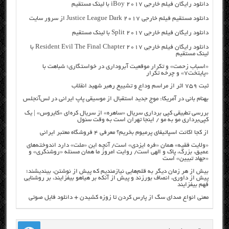
دانلود رایگان فیلم خارجی iBoy 2017 با لینک مستقیم
دانلود مستقیم فیلم خارجی Justice League Dark 2017 از سرور سایت
دانلود رایگان فیلم خارجی Split 2017 با لینک مستقیم
دانلود رایگان فیلم خارجی Resident Evil The Final Chapter 2017 با
لینک مستقیم
«اسباب زحمت» و تکرار موقعیت آبروداری در خواستگاری؛ شباهت با
«پایتخت۷» و چرخه تکرار
ثبت ۷۵۹ اثر از مراسم وداع و تشییع رهبر شهید انقلاب
بهنام بانی در آمریکا: موج جدید استقبال از موسیقی پاپ ایرانی در لس‌آنجلس
بررسی تطبیقی کپی برداری سریال «ساهره» از سریال کره‌ای «کایروس» | یک
کپی‌برداری مو به مو / اینجا تهران است به وقت سئول
از کجا اکانت اسپاتیفای پرمیوم بخریم؟ معرفی ۴ فروشگاه معتبر ایرانی
«ولایت فقیه» همان «فره ایزدی» است/ آنچه این «ملت» دارد اندوخته‌های
عمیق، بزرگ، پاک و الهی است/ روایت امروز ما همان مسئله «روشنگری» و
«جهاد تبیین» است
بیش از هر زمان دیگر به قلم‌هایی نیازمندیم که پیش از نوشتن، بیندیشند؛
پیش از داوری، انصاف بورزند و پیش از آنکه بر هیاهو بیفزایند، بر روشنایی
فهم بیفزایند
معنی انواع صدای سگ از پارس کردن تا زوزه کشیدن + دانلود فایل صوتی