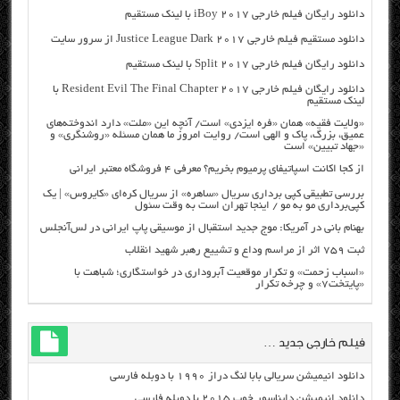
دانلود رایگان فیلم خارجی iBoy 2017 با لینک مستقیم
دانلود مستقیم فیلم خارجی Justice League Dark 2017 از سرور سایت
دانلود رایگان فیلم خارجی Split 2017 با لینک مستقیم
دانلود رایگان فیلم خارجی Resident Evil The Final Chapter 2017 با
لینک مستقیم
«ولایت فقیه» همان «فره ایزدی» است/ آنچه این «ملت» دارد اندوخته‌های
عمیق، بزرگ، پاک و الهی است/ روایت امروز ما همان مسئله «روشنگری» و
«جهاد تبیین» است
از کجا اکانت اسپاتیفای پرمیوم بخریم؟ معرفی ۴ فروشگاه معتبر ایرانی
بررسی تطبیقی کپی برداری سریال «ساهره» از سریال کره‌ای «کایروس» | یک
کپی‌برداری مو به مو / اینجا تهران است به وقت سئول
بهنام بانی در آمریکا: موج جدید استقبال از موسیقی پاپ ایرانی در لس‌آنجلس
ثبت ۷۵۹ اثر از مراسم وداع و تشییع رهبر شهید انقلاب
«اسباب زحمت» و تکرار موقعیت آبروداری در خواستگاری؛ شباهت با
«پایتخت۷» و چرخه تکرار
فیلم خارجی جدید …
دانلود انیمیشن سریالی بابا لنگ دراز ۱۹۹۰ با دوبله فارسی
دانلود انیمیشن دایناسور خوب ۲۰۱۵ با دوبله فارسی