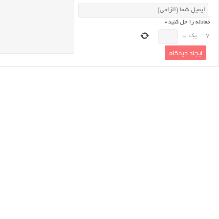
معادله را حل کنید
*
7
−
یک
=