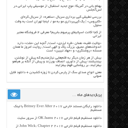
بهنام بانی در آمریکا: موج جدید استقبال از موسیقی پاپ ایرانی در
لس‌آنجلس
بررسی تطبیقی کپی برداری سریال «ساهره» از سریال کره‌ای
«کایروس» | یک کپی‌برداری مو به مو / اینجا تهران است به وقت
سئول
از کجا اکانت اسپاتیفای پرمیوم بخریم؟ معرفی ۴ فروشگاه معتبر
ایرانی
«ولایت فقیه» همان «فره ایزدی» است/ آنچه این «ملت» دارد
اندوخته‌های عمیق، بزرگ، پاک و الهی است/ روایت امروز ما همان
مسئله «روشنگری» و «جهاد تبیین» است
بیش از هر زمان دیگر به قلم‌هایی نیازمندیم که پیش از نوشتن،
بیندیشند؛ پیش از داوری، انصاف بورزند و پیش از آنکه بر هیاهو
بیفزایند، بر روشنایی فهم بیفزایند
معنی انواع صدای سگ از پارس کردن تا زوزه کشیدن + دانلود فایل
صوتی
پربازدیدهای ماه …
دانلود رایگان مسنتد خارجی Britney Ever After 2017 با لینک
مستقیم
دانلود مستقیم فیلم خارجی OK Jaanu 2017 از سرور سایت
دانلود مستقیم فیلم خارجی John Wick: Chapter 2 2017 از