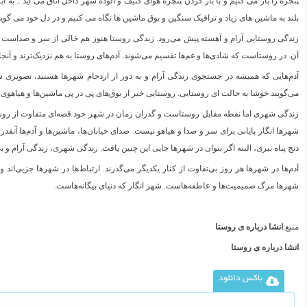
پنجره را باز می کنیم و با باز کردن پنچره هوای کثیف و آلوده شهر داخل اتاق می آید .. ب
بلند به ماشین های زیاد و ترافیک سنگین و بوق ماشین ها نگاه می کنیم و در دل خود می گو
زندگی روستایی آرام و آهسته پیش می‌رود. زندگی روستا هنوز هم خالی از سر و صداس
آن. در روستاست که شادی‌ها و غم‌ها تقسیم می‌شوند. آدم‌های روستا به هم نزدیک‌ترند و آن
آدم‌هایی که همیشه در جستجوی زندگی آرام و به دور از ازدحام شهرها هستند، تصویری ش
می‌گویند خوشا به حالت ای روستایی. روستایی خبر از بوق‌های پی در پی ماشین‌ها و هیاهوی
زندگی شهری اما نقطه مقابل روستاست و گذران زمان در شهر خود قصه‌ای متفاوت از روس
شهرها انگار پایانی برای سر و صدا و هیاهو نیست. صدای خیابان‌ها، ماشین‌ها و آدم‌ها آنق
دنج پناه ببری، البته اگر بتوان در شهرها جایی این چنین یافت. زندگی شهری، زندگی آرام و ب
آدم‌ها در شهرها هر روز بی‌تفاوت از کنار یکدیگر می‌گذرند. ارتباط‌ها در شهرها جزیی‌اند 
شهرها مرگ صمیمیت‌ها و عاطفه‌هاست. شهر انگار که دنیای بیگانه‌هاست.
منبع:
انشا درباره ی روستا
انشا درباره ی روستا
باکس دانلود