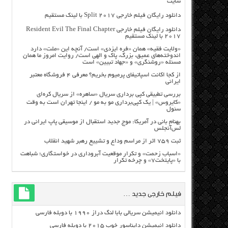
سایت
دانلود رایگان فیلم خارجی Split 2017 با لینک مستقیم
دانلود رایگان فیلم خارجی Resident Evil The Final Chapter
2017 با لینک مستقیم
«ولایت فقیه» همان «فره ایزدی» است/ آنچه این «ملت» دارد
اندوخته‌های عمیق، بزرگ، پاک و الهی است/ روایت امروز ما همان
مسئله «روشنگری» و «جهاد تبیین» است
از کجا اکانت اسپاتیفای پرمیوم بخریم؟ معرفی ۴ فروشگاه معتبر
ایرانی
بررسی تطبیقی کپی برداری سریال «ساهره» از سریال کره‌ای
«کایروس» | یک کپی‌برداری مو به مو / اینجا تهران است به وقت
سئول
بهنام بانی در آمریکا: موج جدید استقبال از موسیقی پاپ ایرانی در
لس‌آنجلس
ثبت ۷۵۹ اثر از مراسم وداع و تشییع رهبر شهید انقلاب
«اسباب زحمت» و تکرار موقعیت آبروداری در خواستگاری؛ شباهت
با «پایتخت۷» و چرخه تکرار
فیلم خارجی جدید …
دانلود انیمیشن سریالی بابا لنگ دراز ۱۹۹۰ با دوبله فارسی
دانلود انیمیشن دایناسور خوب ۲۰۱۵ با دوبله فارسی