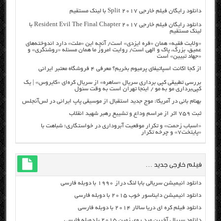
دانلود رایگان فیلم خارجی Split 2017 با لینک مستقیم
دانلود رایگان فیلم خارجی Resident Evil The Final Chapter 2017 با
لینک مستقیم
«ولایت فقیه» همان «فره ایزدی» است/ آنچه این «ملت» دارد اندوخته‌های
عمیق، بزرگ، پاک و الهی است/ روایت امروز ما همان مسئله «روشنگری» و
«جهاد تبیین» است
از کجا اکانت اسپاتیفای پرمیوم بخریم؟ معرفی ۴ فروشگاه معتبر ایرانی
بررسی تطبیقی کپی برداری سریال «ساهره» از سریال کره‌ای «کایروس» | یک
کپی‌برداری مو به مو / اینجا تهران است به وقت سئول
بهنام بانی در آمریکا: موج جدید استقبال از موسیقی پاپ ایرانی در لس‌آنجلس
ثبت ۷۵۹ اثر از مراسم وداع و تشییع رهبر شهید انقلاب
«اسباب زحمت» و تکرار موقعیت آبروداری در خواستگاری؛ شباهت با
«پایتخت۷» و چرخه تکرار
فیلم خارجی جدید …
دانلود انیمیشن سریالی بابا لنگ دراز ۱۹۹۰ با دوبله فارسی
دانلود انیمیشن دایناسور خوب ۲۰۱۵ با دوبله فارسی
دانلود فیلم کره ای دریا سالار ۲۰۱۴ با دوبله فارسی
دانلود سریال آخرین مرد روی زمین ۲۰۱۵ با دوبله فارسی