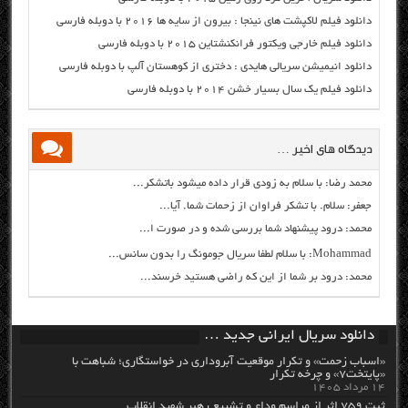
دانلود فیلم لاکپشت های نینجا : بیرون از سایه ها ۲۰۱۶ با دوبله فارسی
دانلود فیلم خارجی ویکتور فرانکنشتاین ۲۰۱۵ با دوبله فارسی
دانلود انیمیشن سریالی هایدی : دختری از کوهستان آلپ با دوبله فارسی
دانلود فیلم یک سال بسیار خشن ۲۰۱۴ با دوبله فارسی
دیدگاه های اخیر …
محمد رضا: با سلام به زودی قرار داده میشود باتشکر...
جعفر: سلام. با تشکر فراوان از زحمات شما. آیا...
محمد: درود پیشنهاد شما بررسی شده و در صورت ا...
Mohammad: با سلام لطفا سریال جومونگ را بدون سانس...
محمد: درود بر شما از این که راضی هستید خرسند...
دانلود سریال ایرانی جدید …
«اسباب زحمت» و تکرار موقعیت آبروداری در خواستگاری؛ شباهت با
«پایتخت۷» و چرخه تکرار
۱۴ مرداد ۱۴۰۵
ثبت ۷۵۹ اثر از مراسم وداع و تشییع رهبر شهید انقلاب