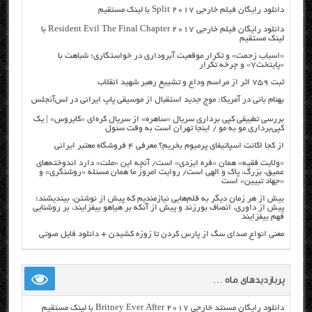
دانلود رایگان فیلم خارجی Split 2017 با لینک مستقیم
دانلود رایگان فیلم خارجی Resident Evil The Final Chapter 2017 با
لینک مستقیم
«اسباب زحمت» و تکرار موقعیت آبروداری در خواستگاری؛ شباهت با
«پایتخت۷» و چرخه تکرار
ثبت ۷۵۹ اثر از مراسم وداع و تشییع رهبر شهید انقلاب
بهنام بانی در آمریکا: موج جدید استقبال از موسیقی پاپ ایرانی در لس‌آنجلس
بررسی تطبیقی کپی برداری سریال «ساهره» از سریال کره‌ای «کایروس» | یک
کپی‌برداری مو به مو / اینجا تهران است به وقت سئول
از کجا اکانت اسپاتیفای پرمیوم بخریم؟ معرفی ۴ فروشگاه معتبر ایرانی
«ولایت فقیه» همان «فره ایزدی» است/ آنچه این «ملت» دارد اندوخته‌های
عمیق، بزرگ، پاک و الهی است/ روایت امروز ما همان مسئله «روشنگری» و
«جهاد تبیین» است
بیش از هر زمان دیگر به قلم‌هایی نیازمندیم که پیش از نوشتن، بیندیشند؛
پیش از داوری، انصاف بورزند و پیش از آنکه بر هیاهو بیفزایند، بر روشنایی
فهم بیفزایند
معنی انواع صدای سگ از پارس کردن تا زوزه کشیدن + دانلود فایل صوتی
پربازدیدهای ماه …
دانلود رایگان مسنتد خارجی Britney Ever After 2017 با لینک مستقیم