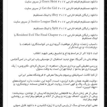
دانلود مستقیم فیلم خارجی Essex Heist 2017 از سرور سایت
دانلود مستقیم فیلم خارجی Get the Girl 2017 از سرور سایت
دانلود رایگان فیلم خارجی iBoy 2017 با لینک مستقیم
دانلود مستقیم فیلم خارجی Justice League Dark 2017 از سرور سایت
دانلود رایگان فیلم خارجی Split 2017 با لینک مستقیم
دانلود رایگان فیلم خارجی Resident Evil The Final Chapter 2017 با
لینک مستقیم
«اسباب زحمت» و تکرار موقعیت آبروداری در خواستگاری؛ شباهت با
«پایتخت۷» و چرخه تکرار
ثبت ۷۵۹ اثر از مراسم وداع و تشییع رهبر شهید انقلاب
بهنام بانی در آمریکا: موج جدید استقبال از موسیقی پاپ ایرانی در لس‌آنجلس
بررسی تطبیقی کپی برداری سریال «ساهره» از سریال کره‌ای «کایروس» | یک
کپی‌برداری مو به مو / اینجا تهران است به وقت سئول
از کجا اکانت اسپاتیفای پرمیوم بخریم؟ معرفی ۴ فروشگاه معتبر ایرانی
«ولایت فقیه» همان «فره ایزدی» است/ آنچه این «ملت» دارد اندوخته‌های
عمیق، بزرگ، پاک و الهی است/ روایت امروز ما همان مسئله «روشنگری» و
«جهاد تبیین» است
بیش از هر زمان دیگر به قلم‌هایی نیازمندیم که پیش از نوشتن، بیندیشند؛
پیش از داوری، انصاف بورزند و پیش از آنکه بر هیاهو بیفزایند، بر روشنایی
فهم بیفزایند
معنی انواع صدای سگ از پارس کردن تا زوزه کشیدن + دانلود فایل صوتی