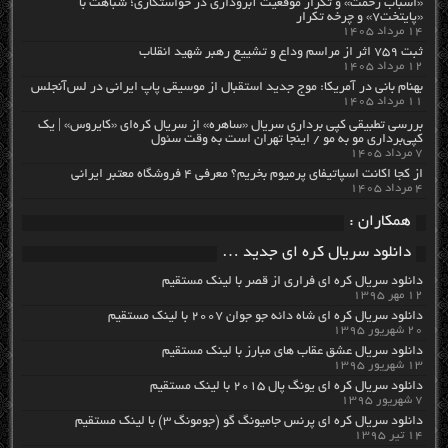
«اسباب زحمت» و تکرار موقعیت آبروداری در خواستگاری؛ شباهت با
«پایتخت۷» و چرخه تکرار
۱۴ مرداد ۱۴۰۵
ثبت ۷۵۹ اثر از مراسم وداع و تشییع رهبر شهید انقلاب
۱۲ مرداد ۱۴۰۵
بهنام بانی در آمریکا: موج جدید استقبال از موسیقی پاپ ایرانی در لس‌آنجلس
۱۱ مرداد ۱۴۰۵
بررسی تطبیقی کپی برداری سریال «ساهره» از سریال کره‌ای «کایروس» | یک
کپی‌برداری مو به مو / اینجا تهران است به وقت سئول
۷ مرداد ۱۴۰۵
از کجا اکانت اسپاتیفای پرمیوم بخریم؟ معرفی ۴ فروشگاه معتبر ایرانی
۴ مرداد ۱۴۰۵
همکاران :
دانلود سریال کره ای جدید …
دانلود سریال کره ای فراری از قصر با لینک مستقیم
۱۲ مهر ۱۳۹۵
دانلود سریال کره ای شاه دائه جو جوان ۲۰۰۷ با لینک مستقیم
۲۰ شهریور ۱۳۹۵
دانلود سریال عشق عقاب های مبارز با لینک مستقیم
۱۳ شهریور ۱۳۹۵
دانلود سریال کره ای یونگ پال ۲۰۱۵ با لینک مستقیم
۷ شهریور ۱۳۹۵
دانلود سریال کره ای پرنس جامیونگ گو (جومونگ ۳) با لینک مستقیم
۱۴ تیر ۱۳۹۵