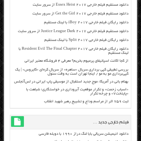
دانلود مستقیم فیلم خارجی Essex Heist 2017 از سرور سایت
دانلود مستقیم فیلم خارجی Get the Girl 2017 از سرور سایت
دانلود رایگان فیلم خارجی iBoy 2017 با لینک مستقیم
دانلود مستقیم فیلم خارجی Justice League Dark 2017 از سرور سایت
دانلود رایگان فیلم خارجی Split 2017 با لینک مستقیم
دانلود رایگان فیلم خارجی Resident Evil The Final Chapter 2017 با
لینک مستقیم
از کجا اکانت اسپاتیفای پرمیوم بخریم؟ معرفی ۴ فروشگاه معتبر ایرانی
بررسی تطبیقی کپی برداری سریال «ساهره» از سریال کره‌ای «کایروس» | یک
کپی‌برداری مو به مو / اینجا تهران است به وقت سئول
بهنام بانی در آمریکا: موج جدید استقبال از موسیقی پاپ ایرانی در لس‌آنجلس
«اسباب زحمت» و تکرار موقعیت آبروداری در خواستگاری؛ شباهت با
«پایتخت۷» و چرخه تکرار
ثبت ۷۵۹ اثر از مراسم وداع و تشییع رهبر شهید انقلاب
فیلم خارجی جدید …
دانلود انیمیشن سریالی بابا لنگ دراز ۱۹۹۰ با دوبله فارسی