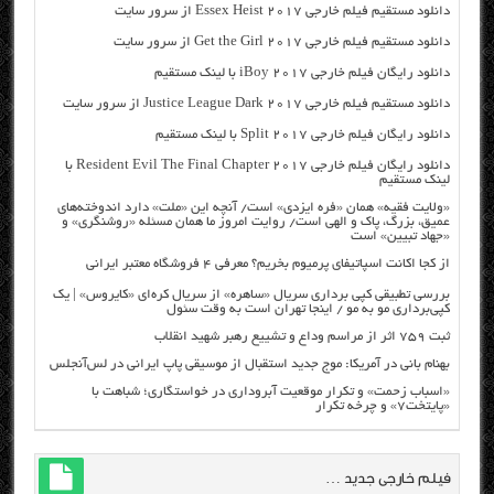
دانلود مستقیم فیلم خارجی Essex Heist 2017 از سرور سایت
دانلود مستقیم فیلم خارجی Get the Girl 2017 از سرور سایت
دانلود رایگان فیلم خارجی iBoy 2017 با لینک مستقیم
دانلود مستقیم فیلم خارجی Justice League Dark 2017 از سرور سایت
دانلود رایگان فیلم خارجی Split 2017 با لینک مستقیم
دانلود رایگان فیلم خارجی Resident Evil The Final Chapter 2017 با
لینک مستقیم
«ولایت فقیه» همان «فره ایزدی» است/ آنچه این «ملت» دارد اندوخته‌های
عمیق، بزرگ، پاک و الهی است/ روایت امروز ما همان مسئله «روشنگری» و
«جهاد تبیین» است
از کجا اکانت اسپاتیفای پرمیوم بخریم؟ معرفی ۴ فروشگاه معتبر ایرانی
بررسی تطبیقی کپی برداری سریال «ساهره» از سریال کره‌ای «کایروس» | یک
کپی‌برداری مو به مو / اینجا تهران است به وقت سئول
ثبت ۷۵۹ اثر از مراسم وداع و تشییع رهبر شهید انقلاب
بهنام بانی در آمریکا: موج جدید استقبال از موسیقی پاپ ایرانی در لس‌آنجلس
«اسباب زحمت» و تکرار موقعیت آبروداری در خواستگاری؛ شباهت با
«پایتخت۷» و چرخه تکرار
فیلم خارجی جدید …