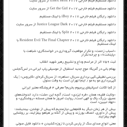
دانلود مستقیم فیلم خارجی Essex Heist 2017 از سرور سایت
دانلود مستقیم فیلم خارجی Get the Girl 2017 از سرور سایت
دانلود رایگان فیلم خارجی iBoy 2017 با لینک مستقیم
دانلود مستقیم فیلم خارجی Justice League Dark 2017 از سرور سایت
دانلود رایگان فیلم خارجی Split 2017 با لینک مستقیم
دانلود رایگان فیلم خارجی Resident Evil The Final Chapter 2017 با
لینک مستقیم
«اسباب زحمت» و تکرار موقعیت آبروداری در خواستگاری؛ شباهت با
«پایتخت۷» و چرخه تکرار
ثبت ۷۵۹ اثر از مراسم وداع و تشییع رهبر شهید انقلاب
بهنام بانی در آمریکا: موج جدید استقبال از موسیقی پاپ ایرانی در لس‌آنجلس
بررسی تطبیقی کپی برداری سریال «ساهره» از سریال کره‌ای «کایروس» | یک
کپی‌برداری مو به مو / اینجا تهران است به وقت سئول
از کجا اکانت اسپاتیفای پرمیوم بخریم؟ معرفی ۴ فروشگاه معتبر ایرانی
«ولایت فقیه» همان «فره ایزدی» است/ آنچه این «ملت» دارد اندوخته‌های
عمیق، بزرگ، پاک و الهی است/ روایت امروز ما همان مسئله «روشنگری» و
«جهاد تبیین» است
بیش از هر زمان دیگر به قلم‌هایی نیازمندیم که پیش از نوشتن، بیندیشند؛
پیش از داوری، انصاف بورزند و پیش از آنکه بر هیاهو بیفزایند، بر روشنایی
فهم بیفزایند
معنی انواع صدای سگ از پارس کردن تا زوزه کشیدن + دانلود فایل صوتی