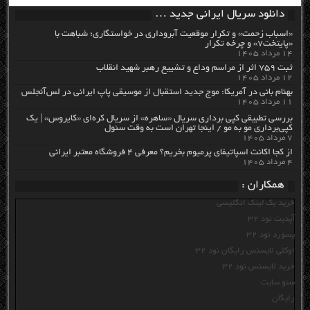
دانلود سریال ایرانی جدید …
«اسباب زحمت» و تکرار موقعیت آبروداری در خواستگاری؛ شباهت با
«پایتخت۷» و چرخه تکرار
۱۴ مرداد ۱۴۰۵
ثبت ۷۵۹ اثر از مراسم وداع و تشییع رهبر شهید انقلاب
۱۲ مرداد ۱۴۰۵
بهنام بانی در آمریکا: موج جدید استقبال از موسیقی پاپ ایرانی در لس‌آنجلس
۱۱ مرداد ۱۴۰۵
بررسی تطبیقی کپی برداری سریال «ساهره» از سریال کره‌ای «کایروس» | یک
کپی‌برداری مو به مو / اینجا تهران است به وقت سئول
۷ مرداد ۱۴۰۵
از کجا اکانت اسپاتیفای پرمیوم بخریم؟ معرفی ۴ فروشگاه معتبر ایرانی
۴ مرداد ۱۴۰۵
همکاران :
خرید بک لینک انگلیسی
آپدیت نود 32
پسورد نود 32
اوکلی لایسنس رایگان نود 32
خرید لایسنس نود 32
سئو سایت
رایگان