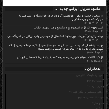
دانلود سریال ایرانی جدید …
«اسباب زحمت» و تکرار موقعیت آبروداری در خواستگاری؛ شباهت با
«پایتخت۷» و چرخه تکرار
۱۴ مرداد ۱۴۰۵
ثبت ۷۵۹ اثر از مراسم وداع و تشییع رهبر شهید انقلاب
۱۲ مرداد ۱۴۰۵
بهنام بانی در آمریکا: موج جدید استقبال از موسیقی پاپ ایرانی در لس‌آنجلس
۱۱ مرداد ۱۴۰۵
بررسی تطبیقی کپی برداری سریال «ساهره» از سریال کره‌ای «کایروس» | یک
کپی‌برداری مو به مو / اینجا تهران است به وقت سئول
۷ مرداد ۱۴۰۵
از کجا اکانت اسپاتیفای پرمیوم بخریم؟ معرفی ۴ فروشگاه معتبر ایرانی
۴ مرداد ۱۴۰۵
همکاران :
خرید بک لینک انگلیسی
آپدیت نود 32
پسورد نود 32
اوکلی لایسنس رایگان نود 32
خرید لایسنس نود 32
سئو سایت
رایگان