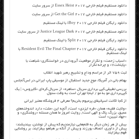
دانلود مستقیم فیلم خارجی Essex Heist 2017 از سرور سایت
دانلود مستقیم فیلم خارجی Get the Girl 2017 از سرور سایت
دانلود رایگان فیلم خارجی iBoy 2017 با لینک مستقیم
دانلود مستقیم فیلم خارجی Justice League Dark 2017 از سرور سایت
دانلود رایگان فیلم خارجی Split 2017 با لینک مستقیم
دانلود رایگان فیلم خارجی Resident Evil The Final Chapter 2017 با
لینک مستقیم
«اسباب زحمت» و تکرار موقعیت آبروداری در خواستگاری؛ شباهت با
«پایتخت۷» و چرخه تکرار
ثبت ۷۵۹ اثر از مراسم وداع و تشییع رهبر شهید انقلاب
بهنام بانی در آمریکا: موج جدید استقبال از موسیقی پاپ ایرانی در لس‌آنجلس
بررسی تطبیقی کپی برداری سریال «ساهره» از سریال کره‌ای «کایروس» | یک
کپی‌برداری مو به مو / اینجا تهران است به وقت سئول
از کجا اکانت اسپاتیفای پرمیوم بخریم؟ معرفی ۴ فروشگاه معتبر ایرانی
«ولایت فقیه» همان «فره ایزدی» است/ آنچه این «ملت» دارد اندوخته‌های
عمیق، بزرگ، پاک و الهی است/ روایت امروز ما همان مسئله «روشنگری» و
«جهاد تبیین» است
بیش از هر زمان دیگر به قلم‌هایی نیازمندیم که پیش از نوشتن، بیندیشند؛
پیش از داوری، انصاف بورزند و پیش از آنکه بر هیاهو بیفزایند، بر روشنایی
فهم بیفزایند