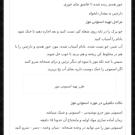
جوز هندی رنده شده ½ قاشق چای خوری
دارچین به مقدار دلخواه
مراحل تهیه اسموتی موز
جو پرک را در تابه روی شعله کم، تست کنید و بعد اجازه دهید تا خنک شود.
بادام را آسیاب کنید.
آب شیر، جو تست شده، بادام آسیاب شده، موز، جوز هندی و دارچین را با
هم در مخلوط کن ریخته و هم بزنید تا خوب حل شوند.
سپس با چند تکه موز یا میوه ای دیگر تزئین و برای صبحانه سرو کنید.
اگر اسموتی را خنک دوست دارید بجای آب یخ بریزید.
طرز تهیه اسموتی موز
نکات تکمیلی در مورد اسموتی موز
اسموتی موز جزو نوشیدنی – اسموتی و شیک میباشد
زمان آماده سازی مواد اولیه و مایحتاج آن حدودا ۱۵ دقیقه
اسموتی موز را می توانید در وعده صبحانه – میان وعده – دسر – سرو کنید