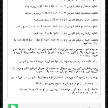
دانلود مستقیم فیلم خارجی Essex Heist 2017 از سرور سایت
دانلود مستقیم فیلم خارجی Get the Girl 2017 از سرور سایت
دانلود رایگان فیلم خارجی iBoy 2017 با لینک مستقیم
دانلود مستقیم فیلم خارجی Justice League Dark 2017 از سرور سایت
دانلود رایگان فیلم خارجی Split 2017 با لینک مستقیم
دانلود رایگان فیلم خارجی Resident Evil The Final Chapter 2017 با
لینک مستقیم
«ولایت فقیه» همان «فره ایزدی» است/ آنچه این «ملت» دارد اندوخته‌های
عمیق، بزرگ، پاک و الهی است/ روایت امروز ما همان مسئله «روشنگری» و
«جهاد تبیین» است
از کجا اکانت اسپاتیفای پرمیوم بخریم؟ معرفی ۴ فروشگاه معتبر ایرانی
بررسی تطبیقی کپی برداری سریال «ساهره» از سریال کره‌ای «کایروس» | یک
کپی‌برداری مو به مو / اینجا تهران است به وقت سئول
بهنام بانی در آمریکا: موج جدید استقبال از موسیقی پاپ ایرانی در لس‌آنجلس
ثبت ۷۵۹ اثر از مراسم وداع و تشییع رهبر شهید انقلاب
«اسباب زحمت» و تکرار موقعیت آبروداری در خواستگاری؛ شباهت با
«پایتخت۷» و چرخه تکرار