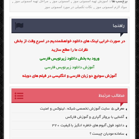
آموزش تهیه اسموتی موز
اسموتی موز
مراحل تهیه اسموتی موز
برچسب ها :
,
,
,
مواد لازم اسموتی موز
نکات تکمیلی در مورد اسموتی موز
,
راهنما
در صورت خرابی لینک های دانلود خواهشمندیم در اسرع وقت از بخش
نظرات ما را مطلع سازید
ورود به بخش
دانلود زیرنویس فارسی
آموزش دانلود زیرنویس فارسی
آموزش سوئیچ دو زبان فارسی و انگلیسی در فیلم های دوبله
مطالب مرتبط
معرفی ۵ سایت آموزش تخصصی شبکه ، لینوکس و امنیت
آشنایی با بروکر آلپاری و آموزش فارکس
دانلود فول آلبوم های خاطره انگیز با کیفیت ۳۲۰
سامانه مودیان چیست ؟