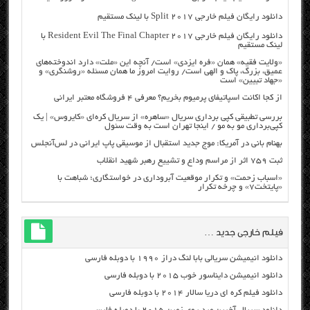
دانلود رایگان فیلم خارجی Split 2017 با لینک مستقیم
دانلود رایگان فیلم خارجی Resident Evil The Final Chapter 2017 با
لینک مستقیم
«ولایت فقیه» همان «فره ایزدی» است/ آنچه این «ملت» دارد اندوخته‌های
عمیق، بزرگ، پاک و الهی است/ روایت امروز ما همان مسئله «روشنگری» و
«جهاد تبیین» است
از کجا اکانت اسپاتیفای پرمیوم بخریم؟ معرفی ۴ فروشگاه معتبر ایرانی
بررسی تطبیقی کپی برداری سریال «ساهره» از سریال کره‌ای «کایروس» | یک
کپی‌برداری مو به مو / اینجا تهران است به وقت سئول
بهنام بانی در آمریکا: موج جدید استقبال از موسیقی پاپ ایرانی در لس‌آنجلس
ثبت ۷۵۹ اثر از مراسم وداع و تشییع رهبر شهید انقلاب
«اسباب زحمت» و تکرار موقعیت آبروداری در خواستگاری؛ شباهت با
«پایتخت۷» و چرخه تکرار
فیلم خارجی جدید …
دانلود انیمیشن سریالی بابا لنگ دراز ۱۹۹۰ با دوبله فارسی
دانلود انیمیشن دایناسور خوب ۲۰۱۵ با دوبله فارسی
دانلود فیلم کره ای دریا سالار ۲۰۱۴ با دوبله فارسی