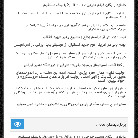
دانلود رایگان فیلم خارجی Split 2017 با لینک مستقیم
دانلود رایگان فیلم خارجی Resident Evil The Final Chapter 2017 با
لینک مستقیم
«اسباب زحمت» و تکرار موقعیت آبروداری در خواستگاری؛ شباهت با
«پایتخت۷» و چرخه تکرار
ثبت ۷۵۹ اثر از مراسم وداع و تشییع رهبر شهید انقلاب
بهنام بانی در آمریکا: موج جدید استقبال از موسیقی پاپ ایرانی در لس‌آنجلس
بررسی تطبیقی کپی برداری سریال «ساهره» از سریال کره‌ای «کایروس» | یک
کپی‌برداری مو به مو / اینجا تهران است به وقت سئول
از کجا اکانت اسپاتیفای پرمیوم بخریم؟ معرفی ۴ فروشگاه معتبر ایرانی
«ولایت فقیه» همان «فره ایزدی» است/ آنچه این «ملت» دارد اندوخته‌های
عمیق، بزرگ، پاک و الهی است/ روایت امروز ما همان مسئله «روشنگری» و
«جهاد تبیین» است
بیش از هر زمان دیگر به قلم‌هایی نیازمندیم که پیش از نوشتن، بیندیشند؛
پیش از داوری، انصاف بورزند و پیش از آنکه بر هیاهو بیفزایند، بر روشنایی
فهم بیفزایند
معنی انواع صدای سگ از پارس کردن تا زوزه کشیدن + دانلود فایل صوتی
پربازدیدهای ماه …
دانلود رایگان مسنتد خارجی Britney Ever After 2017 با لینک مستقیم