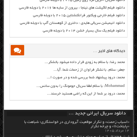
دانلود سریال آخرین مرد روی زمین ۲۰۱۵ با دوبله فارسی
دانلود فیلم لاکپشت های نینجا : بیرون از سایه ها ۲۰۱۶ با دوبله فارسی
دانلود فیلم خارجی ویکتور فرانکنشتاین ۲۰۱۵ با دوبله فارسی
دانلود انیمیشن سریالی هایدی : دختری از کوهستان آلپ با دوبله فارسی
دانلود فیلم یک سال بسیار خشن ۲۰۱۴ با دوبله فارسی
دیدگاه های اخیر …
محمد رضا: با سلام به زودی قرار داده میشود باتشکر...
جعفر: سلام. با تشکر فراوان از زحمات شما. آیا...
محمد: درود پیشنهاد شما بررسی شده و در صورت ا...
Mohammad: با سلام لطفا سریال جومونگ را بدون سانس...
محمد: درود بر شما از این که راضی هستید خرسند...
دانلود سریال ایرانی جدید …
«اسباب زحمت» و تکرار موقعیت آبروداری در خواستگاری؛ شباهت با
«پایتخت۷» و چرخه تکرار
۱۴ مرداد ۱۴۰۵