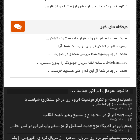
دانلود فیلم یک سال بسیار خشن ۲۰۱۴ با دوبله فارسی
دیدگاه های اخیر …
محمد رضا: با سلام به زودی قرار داده میشود باتشکر...
جعفر: سلام. با تشکر فراوان از زحمات شما. آیا...
محمد: درود پیشنهاد شما بررسی شده و در صورت ا...
Mohammad: با سلام لطفا سریال جومونگ را بدون سانس...
محمد: درود بر شما از این که راضی هستید خرسند...
دانلود سریال ایرانی جدید …
«اسباب زحمت» و تکرار موقعیت آبروداری در خواستگاری؛ شباهت با
«پایتخت۷» و چرخه تکرار
۱۴ مرداد ۱۴۰۵
ثبت ۷۵۹ اثر از مراسم وداع و تشییع رهبر شهید انقلاب
۱۲ مرداد ۱۴۰۵
بهنام بانی در آمریکا: موج جدید استقبال از موسیقی پاپ ایرانی در لس‌آنجلس
۱۱ مرداد ۱۴۰۵
بررسی تطبیقی کپی برداری سریال «ساهره» از سریال کره‌ای «کایروس» | یک