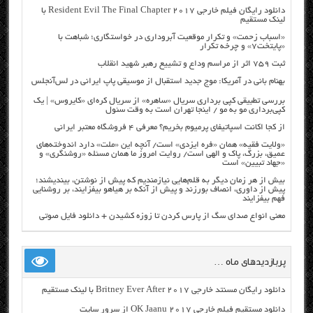
دانلود رایگان فیلم خارجی Resident Evil The Final Chapter 2017 با
لینک مستقیم
«اسباب زحمت» و تکرار موقعیت آبروداری در خواستگاری؛ شباهت با
«پایتخت۷» و چرخه تکرار
ثبت ۷۵۹ اثر از مراسم وداع و تشییع رهبر شهید انقلاب
بهنام بانی در آمریکا: موج جدید استقبال از موسیقی پاپ ایرانی در لس‌آنجلس
بررسی تطبیقی کپی برداری سریال «ساهره» از سریال کره‌ای «کایروس» | یک
کپی‌برداری مو به مو / اینجا تهران است به وقت سئول
از کجا اکانت اسپاتیفای پرمیوم بخریم؟ معرفی ۴ فروشگاه معتبر ایرانی
«ولایت فقیه» همان «فره ایزدی» است/ آنچه این «ملت» دارد اندوخته‌های
عمیق، بزرگ، پاک و الهی است/ روایت امروز ما همان مسئله «روشنگری» و
«جهاد تبیین» است
بیش از هر زمان دیگر به قلم‌هایی نیازمندیم که پیش از نوشتن، بیندیشند؛
پیش از داوری، انصاف بورزند و پیش از آنکه بر هیاهو بیفزایند، بر روشنایی
فهم بیفزایند
معنی انواع صدای سگ از پارس کردن تا زوزه کشیدن + دانلود فایل صوتی
پربازدیدهای ماه …
دانلود رایگان مسنتد خارجی Britney Ever After 2017 با لینک مستقیم
دانلود مستقیم فیلم خارجی OK Jaanu 2017 از سرور سایت