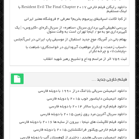
دانلود رایگان فیلم خارجی Resident Evil The Final Chapter 2017 با
لینک مستقیم
از کجا اکانت اسپاتیفای پرمیوم بخریم؟ معرفی ۴ فروشگاه معتبر ایرانی
بررسی تطبیقی کپی برداری سریال «ساهره» از سریال کره‌ای «کایروس» | یک
کپی‌برداری مو به مو / اینجا تهران است به وقت سئول
بهنام بانی در آمریکا: موج جدید استقبال از موسیقی پاپ ایرانی در لس‌آنجلس
«اسباب زحمت» و تکرار موقعیت آبروداری در خواستگاری؛ شباهت با
«پایتخت۷» و چرخه تکرار
ثبت ۷۵۹ اثر از مراسم وداع و تشییع رهبر شهید انقلاب
فیلم خارجی جدید …
دانلود انیمیشن سریالی بابا لنگ دراز ۱۹۹۰ با دوبله فارسی
دانلود انیمیشن دایناسور خوب ۲۰۱۵ با دوبله فارسی
دانلود فیلم کره ای دریا سالار ۲۰۱۴ با دوبله فارسی
دانلود سریال آخرین مرد روی زمین ۲۰۱۵ با دوبله فارسی
دانلود فیلم لاکپشت های نینجا : بیرون از سایه ها ۲۰۱۶ با دوبله فارسی
دانلود فیلم خارجی ویکتور فرانکنشتاین ۲۰۱۵ با دوبله فارسی
دانلود انیمیشن سریالی هایدی : دختری از کوهستان آلپ با دوبله فارسی