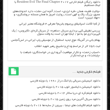
دانلود رایگان فیلم خارجی Resident Evil The Final Chapter 2017 با
لینک مستقیم
«ولایت فقیه» همان «فره ایزدی» است/ آنچه این «ملت» دارد اندوخته‌های
عمیق، بزرگ، پاک و الهی است/ روایت امروز ما همان مسئله «روشنگری» و
«جهاد تبیین» است
از کجا اکانت اسپاتیفای پرمیوم بخریم؟ معرفی ۴ فروشگاه معتبر ایرانی
بررسی تطبیقی کپی برداری سریال «ساهره» از سریال کره‌ای «کایروس» | یک
کپی‌برداری مو به مو / اینجا تهران است به وقت سئول
بهنام بانی در آمریکا: موج جدید استقبال از موسیقی پاپ ایرانی در لس‌آنجلس
ثبت ۷۵۹ اثر از مراسم وداع و تشییع رهبر شهید انقلاب
«اسباب زحمت» و تکرار موقعیت آبروداری در خواستگاری؛ شباهت با
«پایتخت۷» و چرخه تکرار
فیلم خارجی جدید …
دانلود انیمیشن سریالی بابا لنگ دراز ۱۹۹۰ با دوبله فارسی
دانلود انیمیشن دایناسور خوب ۲۰۱۵ با دوبله فارسی
دانلود فیلم کره ای دریا سالار ۲۰۱۴ با دوبله فارسی
دانلود سریال آخرین مرد روی زمین ۲۰۱۵ با دوبله فارسی
دانلود فیلم لاکپشت های نینجا : بیرون از سایه ها ۲۰۱۶ با دوبله فارسی