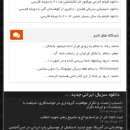
دانلود فیلم خارجی ویکتور فرانکنشتاین ۲۰۱۵ با دوبله فارسی
دانلود انیمیشن سریالی هایدی : دختری از کوهستان آلپ با دوبله فارسی
دانلود فیلم یک سال بسیار خشن ۲۰۱۴ با دوبله فارسی
دیدگاه های اخیر …
محمد رضا: با سلام به زودی قرار داده میشود باتشکر...
جعفر: سلام. با تشکر فراوان از زحمات شما. آیا...
محمد: درود پیشنهاد شما بررسی شده و در صورت ا...
Mohammad: با سلام لطفا سریال جومونگ را بدون سانس...
محمد: درود بر شما از این که راضی هستید خرسند...
دانلود سریال ایرانی جدید …
«اسباب زحمت» و تکرار موقعیت آبروداری در خواستگاری؛ شباهت با
«پایتخت۷» و چرخه تکرار
۱۴ مرداد ۱۴۰۵
ثبت ۷۵۹ اثر از مراسم وداع و تشییع رهبر شهید انقلاب
۱۲ مرداد ۱۴۰۵
بهنام بانی در آمریکا: موج جدید استقبال از موسیقی پاپ ایرانی در لس‌آنجلس