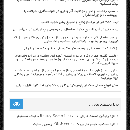
دانلود رایگان فیلم خارجی Resident Evil The Final Chapter 2017 با
لینک مستقیم
«اسباب زحمت» و تکرار موقعیت آبروداری در خواستگاری؛ شباهت با
«پایتخت۷» و چرخه تکرار
ثبت ۷۵۹ اثر از مراسم وداع و تشییع رهبر شهید انقلاب
بهنام بانی در آمریکا: موج جدید استقبال از موسیقی پاپ ایرانی در لس‌آنجلس
بررسی تطبیقی کپی برداری سریال «ساهره» از سریال کره‌ای «کایروس» | یک
کپی‌برداری مو به مو / اینجا تهران است به وقت سئول
از کجا اکانت اسپاتیفای پرمیوم بخریم؟ معرفی ۴ فروشگاه معتبر ایرانی
«ولایت فقیه» همان «فره ایزدی» است/ آنچه این «ملت» دارد اندوخته‌های
عمیق، بزرگ، پاک و الهی است/ روایت امروز ما همان مسئله «روشنگری» و
«جهاد تبیین» است
بیش از هر زمان دیگر به قلم‌هایی نیازمندیم که پیش از نوشتن، بیندیشند؛
پیش از داوری، انصاف بورزند و پیش از آنکه بر هیاهو بیفزایند، بر روشنایی
فهم بیفزایند
معنی انواع صدای سگ از پارس کردن تا زوزه کشیدن + دانلود فایل صوتی
پربازدیدهای ماه …
دانلود رایگان مسنتد خارجی Britney Ever After 2017 با لینک مستقیم
دانلود مستقیم فیلم خارجی OK Jaanu 2017 از سرور سایت