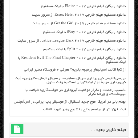
دانلود رایگان فیلم خارجی Eloise 2017 با لینک مستقیم
دانلود مستقیم فیلم خارجی Essex Heist 2017 از سرور سایت
دانلود مستقیم فیلم خارجی Get the Girl 2017 از سرور سایت
دانلود رایگان فیلم خارجی iBoy 2017 با لینک مستقیم
دانلود مستقیم فیلم خارجی Justice League Dark 2017 از سرور سایت
دانلود رایگان فیلم خارجی Split 2017 با لینک مستقیم
دانلود رایگان فیلم خارجی Resident Evil The Final Chapter 2017 با
لینک مستقیم
از کجا اکانت اسپاتیفای پرمیوم بخریم؟ معرفی ۴ فروشگاه معتبر ایرانی
بررسی تطبیقی کپی برداری سریال «ساهره» از سریال کره‌ای «کایروس» | یک
کپی‌برداری مو به مو / اینجا تهران است به وقت سئول
«اسباب زحمت» و تکرار موقعیت آبروداری در خواستگاری؛ شباهت با
«پایتخت۷» و چرخه تکرار
بهنام بانی در آمریکا: موج جدید استقبال از موسیقی پاپ ایرانی در لس‌آنجلس
ثبت ۷۵۹ اثر از مراسم وداع و تشییع رهبر شهید انقلاب
فیلم خارجی جدید …