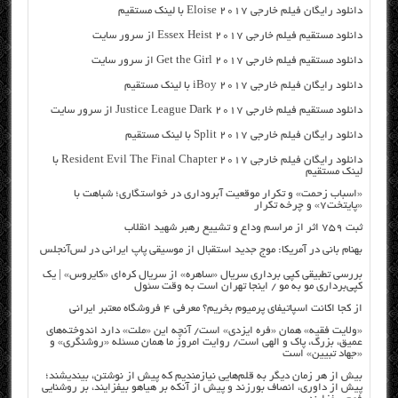
دانلود رایگان فیلم خارجی Eloise 2017 با لینک مستقیم
دانلود مستقیم فیلم خارجی Essex Heist 2017 از سرور سایت
دانلود مستقیم فیلم خارجی Get the Girl 2017 از سرور سایت
دانلود رایگان فیلم خارجی iBoy 2017 با لینک مستقیم
دانلود مستقیم فیلم خارجی Justice League Dark 2017 از سرور سایت
دانلود رایگان فیلم خارجی Split 2017 با لینک مستقیم
دانلود رایگان فیلم خارجی Resident Evil The Final Chapter 2017 با
لینک مستقیم
«اسباب زحمت» و تکرار موقعیت آبروداری در خواستگاری؛ شباهت با
«پایتخت۷» و چرخه تکرار
ثبت ۷۵۹ اثر از مراسم وداع و تشییع رهبر شهید انقلاب
بهنام بانی در آمریکا: موج جدید استقبال از موسیقی پاپ ایرانی در لس‌آنجلس
بررسی تطبیقی کپی برداری سریال «ساهره» از سریال کره‌ای «کایروس» | یک
کپی‌برداری مو به مو / اینجا تهران است به وقت سئول
از کجا اکانت اسپاتیفای پرمیوم بخریم؟ معرفی ۴ فروشگاه معتبر ایرانی
«ولایت فقیه» همان «فره ایزدی» است/ آنچه این «ملت» دارد اندوخته‌های
عمیق، بزرگ، پاک و الهی است/ روایت امروز ما همان مسئله «روشنگری» و
«جهاد تبیین» است
بیش از هر زمان دیگر به قلم‌هایی نیازمندیم که پیش از نوشتن، بیندیشند؛
پیش از داوری، انصاف بورزند و پیش از آنکه بر هیاهو بیفزایند، بر روشنایی