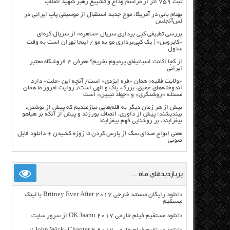
ثبت ۷۵۹ اثر از مراسم وداع و تشییع رهبر شهید انقلاب
بهنام بانی در آمریکا: موج جدید استقبال از موسیقی پاپ ایرانی در
لس‌آنجلس
بررسی تطبیقی کپی برداری سریال «ساهره» از سریال کره‌ای
«کایروس» | یک کپی‌برداری مو به مو / اینجا تهران است به وقت
سئول
از کجا اکانت اسپاتیفای پرمیوم بخریم؟ معرفی ۴ فروشگاه معتبر
ایرانی
«ولایت فقیه» همان «فره ایزدی» است/ آنچه این «ملت» دارد
اندوخته‌های عمیق، بزرگ، پاک و الهی است/ روایت امروز ما همان
مسئله «روشنگری» و «جهاد تبیین» است
بیش از هر زمان دیگر به قلم‌هایی نیازمندیم که پیش از نوشتن،
بیندیشند؛ پیش از داوری، انصاف بورزند و پیش از آنکه بر هیاهو
بیفزایند، بر روشنایی فهم بیفزایند
معنی انواع صدای سگ از پارس کردن تا زوزه کشیدن + دانلود فایل
صوتی
پربازدیدهای ماه …
دانلود رایگان مسنتد خارجی Britney Ever After 2017 با لینک
مستقیم
دانلود مستقیم فیلم خارجی OK Jaanu 2017 از سرور سایت