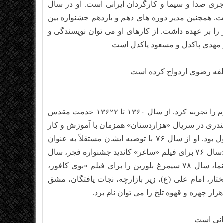
نامه نویس، مجری صدا و سیما و کارگردان ایرانی است. او در سال
عهده داشت. همچنین مدیر دوره های دهم و یازدهم جشنواره بین
 را بر عهده داشت. از کارهای او می توان نویسندگی و
ر مهدی پاکدل و مسعود پاکدل است.
طفه رضوی ازدواج کرده است
مهرداد شکرابی ۱۳۶۰ در کارگاهی به طور حرفه ای نقاشی روی چرم را تجربه کرد. از سال ۱۳۶۰ تا ۱۳۶۲۲ خدمت مقدس
ید. وی همچنین در سال ۱۳۶۲ نزد استاد اسکندری در سریال «هزاردستان» همزمان با آموزش و کار
پرداخت. سپس به عنوان مجری در کارهای ایشان تا سال ۷۶ مشغول بود. او از سال ۷۶ با توصیه ایشان مستقلاً به عنوان
طراح و مجری کار خود را ادامه داد. از فعالیت های جشنواره ای وی:سال ۷۶ برای فیلم «ساغر» کاندید جشنواره فجر، سال
۸۰ برای فیلم «مزاحم» کاندید جشنواره فیلم فجر و جشن خانه سینما، سال ۷۸ سیمرغ بلورین را برای فیلم «بوی کافور،
ر، امام علی (ع)، زیر بازارچه، نجات یافتگان، مشق
ر چهره و قهوه تلخ را می توان نام برد.