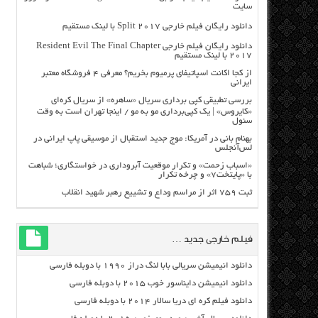
سایت
دانلود رایگان فیلم خارجی Split 2017 با لینک مستقیم
دانلود رایگان فیلم خارجی Resident Evil The Final Chapter
2017 با لینک مستقیم
از کجا اکانت اسپاتیفای پرمیوم بخریم؟ معرفی ۴ فروشگاه معتبر
ایرانی
بررسی تطبیقی کپی برداری سریال «ساهره» از سریال کره‌ای
«کایروس» | یک کپی‌برداری مو به مو / اینجا تهران است به وقت
سئول
بهنام بانی در آمریکا: موج جدید استقبال از موسیقی پاپ ایرانی در
لس‌آنجلس
«اسباب زحمت» و تکرار موقعیت آبروداری در خواستگاری؛ شباهت
با «پایتخت۷» و چرخه تکرار
ثبت ۷۵۹ اثر از مراسم وداع و تشییع رهبر شهید انقلاب
فیلم خارجی جدید …
دانلود انیمیشن سریالی بابا لنگ دراز ۱۹۹۰ با دوبله فارسی
دانلود انیمیشن دایناسور خوب ۲۰۱۵ با دوبله فارسی
دانلود فیلم کره ای دریا سالار ۲۰۱۴ با دوبله فارسی