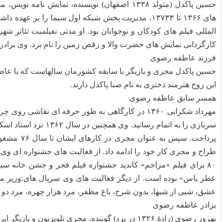
حسین پاکدل (متولد ۱۳۳۸ اصفهان) نویسنده، نمایش 
های ۱۳۶۶ تا ۱۳۷۳۳، مدیریت پخش شبکه اول سیما را بر 
المللی فیلم های کودکان و نوجوانان بود. او مدتی ن
فیلم
یت تئاتر شهر
کارگردانی نمایش های حضرت والا و رقص زمین را نام برد. وی براد
فرزند عاطفه رضوی
حسین پاکدل مجری و بازیگر با سابقه کشورمان سالهاست که با عا
این زوج هنرمند دختری به نام صبا پاکدل دارند.
همسر سابق عاطفه رضوی
سربازی را به اتمام رسان
عطر یاس» بوده است. از دیگر فعالیت های وی سریال های:وزیر مختا
عشق، شبی از شبها، بدون شرح، باغ مظفر، مرد هزار چهره، مرد دو هزا
برادر عاطفه رضوی
بهروز رضوی (زادهٔ ۱۳۲۶ در یزد) گوینده، مجری تلویزیون و بازیگر ایرانی است