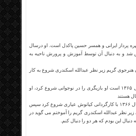
ران ، بازیگر و چهره پرداز ایرانی و همسر حسین پاکدل است. او درسال
یش شد و به دنبال آن توسط آموزش و پرورش ناحیه به
تئاتر را در تالار محراب گذراند و سال ۱۳۶۵ به عنوان هنرجوی گریم زیر نظر عبدالله اسکندری شروع به کار
او فارغ التحصیل دوره های گریم زیر نظر عبدالله اسکندری در سال ۱۳۶۵ است او بازیگری را در نوجوانی شروع کرد، او
ال هستند
۱۷ ۱۷ساله بود که نخستین نقش خود را در فیلم آن سوی آتش در سال ۱۳۶۶ با کارگردانی کیانوش عیاری شروع کرد سپس
ن زیر نظر عبدالله اسکندری گریم را آموختم می گوید در
دنبال این بودم که هر دو را دنبال کنم.