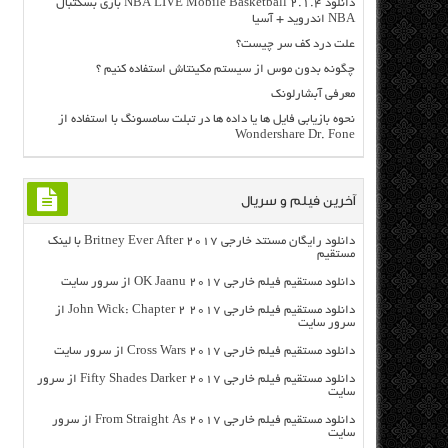
دانلود NBA LIVE Mobile Basketball 2.1.4 بازی بسکتبال
NBA اندروید + آسیا
علت درد کف سر چیست؟
چگونه بدون موس از سیستم مکینتاش استفاده کنیم ؟
معرفی آبشارلونک
نحوه بازیابی فایل ها یا داده ها در تبلت سامسونگ با استفاده از
Wondershare Dr. Fone
آخرین فیلم و سریال
دانلود رایگان مسنتد خارجی Britney Ever After 2017 با لینک
مستقیم
دانلود مستقیم فیلم خارجی OK Jaanu 2017 از سرور سایت
دانلود مستقیم فیلم خارجی John Wick: Chapter 2 2017 از
سرور سایت
دانلود مستقیم فیلم خارجی Cross Wars 2017 از سرور سایت
دانلود مستقیم فیلم خارجی Fifty Shades Darker 2017 از سرور
سایت
دانلود مستقیم فیلم خارجی From Straight As 2017 از سرور
سایت