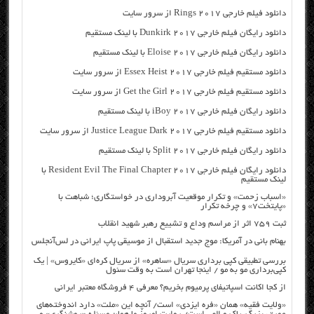
دانلود فیلم خارجی Rings 2017 از سرور سایت
دانلود رایگان فیلم خارجی Dunkirk 2017 با لینک مستقیم
دانلود رایگان فیلم خارجی Eloise 2017 با لینک مستقیم
دانلود مستقیم فیلم خارجی Essex Heist 2017 از سرور سایت
دانلود مستقیم فیلم خارجی Get the Girl 2017 از سرور سایت
دانلود رایگان فیلم خارجی iBoy 2017 با لینک مستقیم
دانلود مستقیم فیلم خارجی Justice League Dark 2017 از سرور سایت
دانلود رایگان فیلم خارجی Split 2017 با لینک مستقیم
دانلود رایگان فیلم خارجی Resident Evil The Final Chapter 2017 با
لینک مستقیم
«اسباب زحمت» و تکرار موقعیت آبروداری در خواستگاری؛ شباهت با
«پایتخت۷» و چرخه تکرار
ثبت ۷۵۹ اثر از مراسم وداع و تشییع رهبر شهید انقلاب
بهنام بانی در آمریکا: موج جدید استقبال از موسیقی پاپ ایرانی در لس‌آنجلس
بررسی تطبیقی کپی برداری سریال «ساهره» از سریال کره‌ای «کایروس» | یک
کپی‌برداری مو به مو / اینجا تهران است به وقت سئول
از کجا اکانت اسپاتیفای پرمیوم بخریم؟ معرفی ۴ فروشگاه معتبر ایرانی
«ولایت فقیه» همان «فره ایزدی» است/ آنچه این «ملت» دارد اندوخته‌های