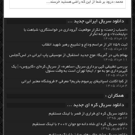
محمد: درود بر شما از این که راضی هستید خرسند...
دانلود سریال ایرانی جدید …
«اسباب زحمت» و تکرار موقعیت آبروداری در خواستگاری؛ شباهت با
«پایتخت۷» و چرخه تکرار
۱۴ مرداد ۱۴۰۵
ثبت ۷۵۹ اثر از مراسم وداع و تشییع رهبر شهید انقلاب
۱۲ مرداد ۱۴۰۵
بهنام بانی در آمریکا: موج جدید استقبال از موسیقی پاپ ایرانی در لس‌آنجلس
۱۱ مرداد ۱۴۰۵
بررسی تطبیقی کپی برداری سریال «ساهره» از سریال کره‌ای «کایروس» | یک
کپی‌برداری مو به مو / اینجا تهران است به وقت سئول
۷ مرداد ۱۴۰۵
از کجا اکانت اسپاتیفای پرمیوم بخریم؟ معرفی ۴ فروشگاه معتبر ایرانی
۴ مرداد ۱۴۰۵
همکاران :
دانلود سریال کره ای جدید …
دانلود سریال کره ای فراری از قصر با لینک مستقیم
۱۲ مهر ۱۳۹۵
دانلود سریال کره ای شاه دائه جو جوان ۲۰۰۷ با لینک مستقیم
۲۰ شهریور ۱۳۹۵