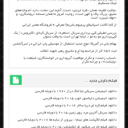
لینک مستقیم
«ولایت فقیه» همان «فره ایزدی» است/ آنچه این «ملت» دارد اندوخته‌های
عمیق، بزرگ، پاک و الهی است/ روایت امروز ما همان مسئله «روشنگری» و
«جهاد تبیین» است
از کجا اکانت اسپاتیفای پرمیوم بخریم؟ معرفی ۴ فروشگاه معتبر ایرانی
بررسی تطبیقی کپی برداری سریال «ساهره» از سریال کره‌ای «کایروس» | یک
کپی‌برداری مو به مو / اینجا تهران است به وقت سئول
بهنام بانی در آمریکا: موج جدید استقبال از موسیقی پاپ ایرانی در لس‌آنجلس
ثبت ۷۵۹ اثر از مراسم وداع و تشییع رهبر شهید انقلاب
«اسباب زحمت» و تکرار موقعیت آبروداری در خواستگاری؛ شباهت با
«پایتخت۷» و چرخه تکرار
فیلم خارجی جدید …
دانلود انیمیشن سریالی بابا لنگ دراز ۱۹۹۰ با دوبله فارسی
دانلود انیمیشن دایناسور خوب ۲۰۱۵ با دوبله فارسی
دانلود فیلم کره ای دریا سالار ۲۰۱۴ با دوبله فارسی
دانلود سریال آخرین مرد روی زمین ۲۰۱۵ با دوبله فارسی
دانلود فیلم لاکپشت های نینجا : بیرون از سایه ها ۲۰۱۶ با دوبله فارسی
دانلود فیلم خارجی ویکتور فرانکنشتاین ۲۰۱۵ با دوبله فارسی