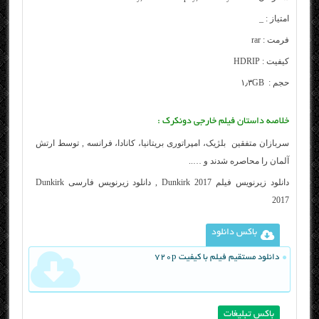
امتیاز : _
فرمت : rar
کیفیت : HDRIP
حجم : ۱٫۳GB
خلاصه داستان فیلم خارجی
دونکرک
:
سربازان متفقین بلژیک، امپراتوری بریتانیا، کانادا، فرانسه , توسط ارتش
آلمان را محاصره شدند و …..
دانلود زیرنویس فیلم Dunkirk 2017 , دانلود زیرنویس فارسی Dunkirk
2017
باکس دانلود
دانلود مستقیم فیلم با کیفیت 720p
باکس تبلیغات