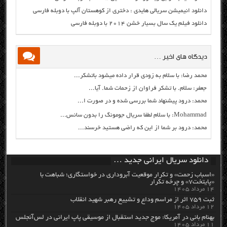
دانلود انیمیشن سریالی هایدی : دختری از کوهستان آلپ با دوبله فارسی
دانلود فیلم یک سال بسیار خشن ۲۰۱۴ با دوبله فارسی
دیدگاه های اخیر …
محمد رضا: با سلام به زودی قرار داده میشود باتشکر...
جعفر: سلام. با تشکر فراوان از زحمات شما. آیا...
محمد: درود پیشنهاد شما بررسی شده و در صورت ا...
Mohammad: با سلام لطفا سریال جومونگ را بدون سانس...
محمد: درود بر شما از این که راضی هستید خرسند...
دانلود سریال ایرانی جدید …
«اسباب زحمت» و تکرار موقعیت آبروداری در خواستگاری؛ شباهت با
«پایتخت۷» و چرخه تکرار
۱۴ مرداد ۱۴۰۵
ثبت ۷۵۹ اثر از مراسم وداع و تشییع رهبر شهید انقلاب
۱۲ مرداد ۱۴۰۵
بهنام بانی در آمریکا: موج جدید استقبال از موسیقی پاپ ایرانی در لس‌آنجلس
۱۱ مرداد ۱۴۰۵