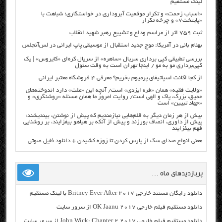
لینک مستقیم
«اسباب زحمت» و تکرار موقعیت آبروداری در خواستگاری؛ شباهت با
«پایتخت۷» و چرخه تکرار
ثبت ۷۵۹ اثر از مراسم وداع و تشییع رهبر شهید انقلاب
بهنام بانی در آمریکا: موج جدید استقبال از موسیقی پاپ ایرانی در لس‌آنجلس
بررسی تطبیقی کپی برداری سریال «ساهره» از سریال کره‌ای «کایروس» | یک
کپی‌برداری مو به مو / اینجا تهران است به وقت سئول
از کجا اکانت اسپاتیفای پرمیوم بخریم؟ معرفی ۴ فروشگاه معتبر ایرانی
«ولایت فقیه» همان «فره ایزدی» است/ آنچه این «ملت» دارد اندوخته‌های
عمیق، بزرگ، پاک و الهی است/ روایت امروز ما همان مسئله «روشنگری» و
«جهاد تبیین» است
بیش از هر زمان دیگر به قلم‌هایی نیازمندیم که پیش از نوشتن، بیندیشند؛
پیش از داوری، انصاف بورزند و پیش از آنکه بر هیاهو بیفزایند، بر روشنایی
فهم بیفزایند
معنی انواع صدای سگ از پارس کردن تا زوزه کشیدن + دانلود فایل صوتی
پربازدیدهای ماه …
دانلود رایگان مسنتد خارجی Britney Ever After 2017 با لینک مستقیم
دانلود مستقیم فیلم خارجی OK Jaanu 2017 از سرور سایت
دانلود مستقیم فیلم خارجی John Wick: Chapter 2 2017 از سرور سایت