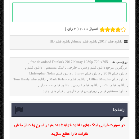
امتیاز 4.00 (
3
رای )
دانلود فیلم 2017
دانلود فیلم bluray
دانلود فیلم HD
,
,
free download Dunkirk 2017 bluray 1080p 720 x265
برچسب ها :
,
بزرگترین مرجع دانلود فیلم و سریال خارجی با لینک مستقیم
دانلود فیلم
,
,
دانلود فیلم 2016
دانلود فیلم bluray
دانلود فیلم Christopher Nolan
,
,
,
دانلود فیلم Cillian Murphy
دانلود فیلم Mark Rylance
دانلود فیلم Tom Hardy
,
,
دانلود فیلم x265
دانلود فیلم خارجی
دانلود فیلم صحنه دار
,
,
,
,
دانلود مستقیم فیلم
زیرنویس فیلم خارجی
فیلم های جدید
,
,
راهنما
در صورت خرابی لینک های دانلود خواهشمندیم در اسرع وقت از بخش
نظرات ما را مطلع سازید