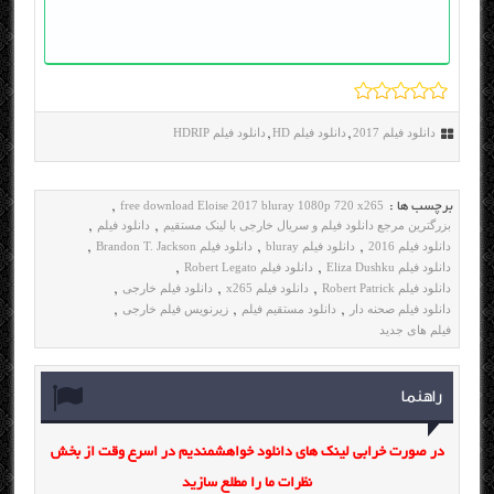
دانلود فیلم 2017
دانلود فیلم HD
دانلود فیلم HDRIP
,
,
free download Eloise 2017 bluray 1080p 720 x265
برچسب ها :
,
بزرگترین مرجع دانلود فیلم و سریال خارجی با لینک مستقیم
دانلود فیلم
,
,
دانلود فیلم 2016
دانلود فیلم bluray
دانلود فیلم Brandon T. Jackson
,
,
,
دانلود فیلم Eliza Dushku
دانلود فیلم Robert Legato
,
,
دانلود فیلم Robert Patrick
دانلود فیلم x265
دانلود فیلم خارجی
,
,
,
دانلود فیلم صحنه دار
دانلود مستقیم فیلم
زیرنویس فیلم خارجی
,
,
,
فیلم های جدید
راهنما
در صورت خرابی لینک های دانلود خواهشمندیم در اسرع وقت از بخش
نظرات ما را مطلع سازید