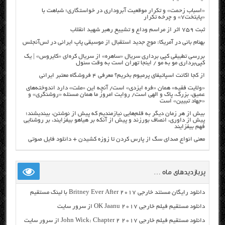
«اسباب زحمت» و تکرار موقعیت آبروداری در خواستگاری؛ شباهت با
«پایتخت۷» و چرخه تکرار
ثبت ۷۵۹ اثر از مراسم وداع و تشییع رهبر شهید انقلاب
بهنام بانی در آمریکا: موج جدید استقبال از موسیقی پاپ ایرانی در لس‌آنجلس
بررسی تطبیقی کپی برداری سریال «ساهره» از سریال کره‌ای «کایروس» | یک
کپی‌برداری مو به مو / اینجا تهران است به وقت سئول
از کجا اکانت اسپاتیفای پرمیوم بخریم؟ معرفی ۴ فروشگاه معتبر ایرانی
«ولایت فقیه» همان «فره ایزدی» است/ آنچه این «ملت» دارد اندوخته‌های
عمیق، بزرگ، پاک و الهی است/ روایت امروز ما همان مسئله «روشنگری» و
«جهاد تبیین» است
بیش از هر زمان دیگر به قلم‌هایی نیازمندیم که پیش از نوشتن، بیندیشند؛
پیش از داوری، انصاف بورزند و پیش از آنکه بر هیاهو بیفزایند، بر روشنایی
فهم بیفزایند
معنی انواع صدای سگ از پارس کردن تا زوزه کشیدن + دانلود فایل صوتی
پربازدیدهای ماه …
دانلود رایگان مسنتد خارجی Britney Ever After 2017 با لینک مستقیم
دانلود مستقیم فیلم خارجی OK Jaanu 2017 از سرور سایت
دانلود مستقیم فیلم خارجی John Wick: Chapter 2 2017 از سرور سایت