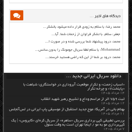
دیدگاه های اخیر …
محمد رضا: با سلام به زودی قرار داده میشود باتشکر...
جعفر: سلام. با تشکر فراوان از زحمات شما. آیا...
محمد: درود پیشنهاد شما بررسی شده و در صورت ا...
Mohammad: با سلام لطفا سریال جومونگ را بدون سانس...
محمد: درود بر شما از این که راضی هستید خرسند...
دانلود سریال ایرانی جدید …
«اسباب زحمت» و تکرار موقعیت آبروداری در خواستگاری؛ شباهت با
«پایتخت۷» و چرخه تکرار
۱۴ مرداد ۱۴۰۵
ثبت ۷۵۹ اثر از مراسم وداع و تشییع رهبر شهید انقلاب
۱۲ مرداد ۱۴۰۵
بهنام بانی در آمریکا: موج جدید استقبال از موسیقی پاپ ایرانی در لس‌آنجلس
۱۱ مرداد ۱۴۰۵
بررسی تطبیقی کپی برداری سریال «ساهره» از سریال کره‌ای «کایروس» | یک
کپی‌برداری مو به مو / اینجا تهران است به وقت سئول
۷ مرداد ۱۴۰۵