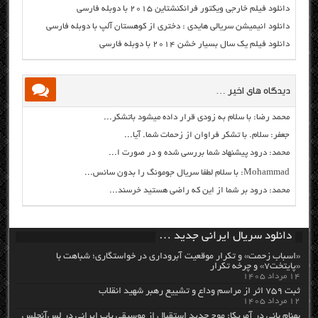
دانلود فیلم خارجی ویکتور فرانکنشتاین ۲۰۱۵ با دوبله فارسی
دانلود انیمیشن سریالی هایدی : دختری از کوهستان آلپ با دوبله فارسی
دانلود فیلم یک سال بسیار خشن ۲۰۱۴ با دوبله فارسی
دیدگاه های اخیر …
محمد رضا: با سلام به زودی قرار داده میشود باتشکر...
جعفر: سلام. با تشکر فراوان از زحمات شما. آیا...
محمد: درود پیشنهاد شما بررسی شده و در صورت ا...
Mohammad: با سلام لطفا سریال جومونگ را بدون سانس...
محمد: درود بر شما از این که راضی هستید خرسند...
دانلود سریال ایرانی جدید …
«اسباب زحمت» و تکرار موقعیت آبروداری در خواستگاری؛ شباهت با
«پایتخت۷» و چرخه تکرار
۱۴ مرداد ۱۴۰۵
ثبت ۷۵۹ اثر از مراسم وداع و تشییع رهبر شهید انقلاب
۱۲ مرداد ۱۴۰۵
بهنام بانی در آمریکا: موج جدید استقبال از موسیقی پاپ ایرانی در لس‌آنجلس