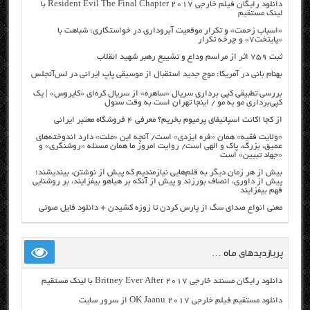
دانلود رایگان فیلم خارجی Resident Evil The Final Chapter 2017 با
لینک مستقیم
«اسباب زحمت» و تکرار موقعیت آبروداری در خواستگاری؛ شباهت با
«پایتخت۷» و چرخه تکرار
ثبت ۷۵۹ اثر از مراسم وداع و تشییع رهبر شهید انقلاب
بهنام بانی در آمریکا: موج جدید استقبال از موسیقی پاپ ایرانی در لس‌آنجلس
بررسی تطبیقی کپی برداری سریال «ساهره» از سریال کره‌ای «کایروس» | یک
کپی‌برداری مو به مو / اینجا تهران است به وقت سئول
از کجا اکانت اسپاتیفای پرمیوم بخریم؟ معرفی ۴ فروشگاه معتبر ایرانی
«ولایت فقیه» همان «فره ایزدی» است/ آنچه این «ملت» دارد اندوخته‌های
عمیق، بزرگ، پاک و الهی است/ روایت امروز ما همان مسئله «روشنگری» و
«جهاد تبیین» است
بیش از هر زمان دیگر به قلم‌هایی نیازمندیم که پیش از نوشتن، بیندیشند؛
پیش از داوری، انصاف بورزند و پیش از آنکه بر هیاهو بیفزایند، بر روشنایی
فهم بیفزایند
معنی انواع صدای سگ از پارس کردن تا زوزه کشیدن + دانلود فایل صوتی
پربازدیدهای ماه …
دانلود رایگان مسنتد خارجی Britney Ever After 2017 با لینک مستقیم
دانلود مستقیم فیلم خارجی OK Jaanu 2017 از سرور سایت