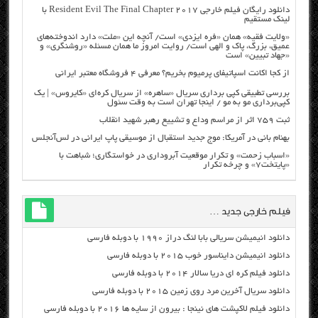
دانلود رایگان فیلم خارجی Resident Evil The Final Chapter 2017 با
لینک مستقیم
«ولایت فقیه» همان «فره ایزدی» است/ آنچه این «ملت» دارد اندوخته‌های
عمیق، بزرگ، پاک و الهی است/ روایت امروز ما همان مسئله «روشنگری» و
«جهاد تبیین» است
از کجا اکانت اسپاتیفای پرمیوم بخریم؟ معرفی ۴ فروشگاه معتبر ایرانی
بررسی تطبیقی کپی برداری سریال «ساهره» از سریال کره‌ای «کایروس» | یک
کپی‌برداری مو به مو / اینجا تهران است به وقت سئول
ثبت ۷۵۹ اثر از مراسم وداع و تشییع رهبر شهید انقلاب
بهنام بانی در آمریکا: موج جدید استقبال از موسیقی پاپ ایرانی در لس‌آنجلس
«اسباب زحمت» و تکرار موقعیت آبروداری در خواستگاری؛ شباهت با
«پایتخت۷» و چرخه تکرار
فیلم خارجی جدید …
دانلود انیمیشن سریالی بابا لنگ دراز ۱۹۹۰ با دوبله فارسی
دانلود انیمیشن دایناسور خوب ۲۰۱۵ با دوبله فارسی
دانلود فیلم کره ای دریا سالار ۲۰۱۴ با دوبله فارسی
دانلود سریال آخرین مرد روی زمین ۲۰۱۵ با دوبله فارسی
دانلود فیلم لاکپشت های نینجا : بیرون از سایه ها ۲۰۱۶ با دوبله فارسی