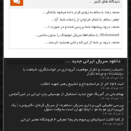
دیدگاه های اخیر …
محمد رضا: با سلام به زودی قرار داده میشود باتشکر...
جعفر: سلام. با تشکر فراوان از زحمات شما. آیا...
محمد: درود پیشنهاد شما بررسی شده و در صورت ا...
Mohammad: با سلام لطفا سریال جومونگ را بدون سانس...
محمد: درود بر شما از این که راضی هستید خرسند...
دانلود سریال ایرانی جدید …
«اسباب زحمت» و تکرار موقعیت آبروداری در خواستگاری؛ شباهت با
«پایتخت۷» و چرخه تکرار
۱۴ مرداد ۱۴۰۵
ثبت ۷۵۹ اثر از مراسم وداع و تشییع رهبر شهید انقلاب
۱۲ مرداد ۱۴۰۵
بهنام بانی در آمریکا: موج جدید استقبال از موسیقی پاپ ایرانی در لس‌آنجلس
۱۱ مرداد ۱۴۰۵
بررسی تطبیقی کپی برداری سریال «ساهره» از سریال کره‌ای «کایروس» | یک
کپی‌برداری مو به مو / اینجا تهران است به وقت سئول
۷ مرداد ۱۴۰۵
از کجا اکانت اسپاتیفای پرمیوم بخریم؟ معرفی ۴ فروشگاه معتبر ایرانی
۴ مرداد ۱۴۰۵