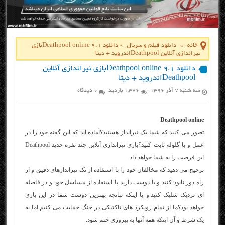
خانه
»
دانلود فیلم و سریال
»
دانلود Deathpool online 9.1بازی
تیراندازی آنلاین Deathpoolاندروید + دیتا
دانلود Deathpool online 9.1بازی تیراندازی آنلاین
Deathpoolاندروید + دیتا
سه شنبه ۷ آذر ۱۳۹۶
1,386 بازدید
0 دیدگاه
Deathpool online
تصور می کنید که شما یک تیرانداز هستید؟آماده اید که این گفته خود را در
عمل و با گلوله ثابت کنید؟بازی تیراندازی آنلاین چند نفره جدید Deathpool
این فرصت را به شما خواهد داد.
ترجیح می دهید که مخالفان خود را با استفاده از تک تیراندازهای دقیق و از
راه دور نابود کنید و یا دوست دارید با استفاده از مسلسل خود و در فاصله
ای نزدیک شلیک کنید.و یا اینکه تپانچه بهترین دوست شما در این بازی
خواهد بود؟ما از تمام رویکرد های تاکتیکی در جنگ حمایت می کنیم.اما به
یک شرط و آن اینکه همه آنها به پیروزی ختم شود.