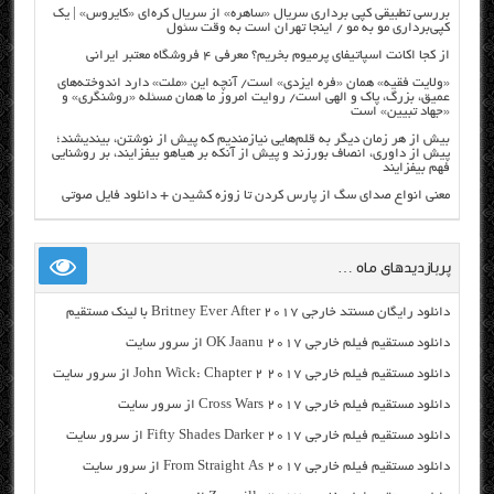
بررسی تطبیقی کپی برداری سریال «ساهره» از سریال کره‌ای «کایروس» | یک
کپی‌برداری مو به مو / اینجا تهران است به وقت سئول
از کجا اکانت اسپاتیفای پرمیوم بخریم؟ معرفی ۴ فروشگاه معتبر ایرانی
«ولایت فقیه» همان «فره ایزدی» است/ آنچه این «ملت» دارد اندوخته‌های
عمیق، بزرگ، پاک و الهی است/ روایت امروز ما همان مسئله «روشنگری» و
«جهاد تبیین» است
بیش از هر زمان دیگر به قلم‌هایی نیازمندیم که پیش از نوشتن، بیندیشند؛
پیش از داوری، انصاف بورزند و پیش از آنکه بر هیاهو بیفزایند، بر روشنایی
فهم بیفزایند
معنی انواع صدای سگ از پارس کردن تا زوزه کشیدن + دانلود فایل صوتی
پربازدیدهای ماه …
دانلود رایگان مسنتد خارجی Britney Ever After 2017 با لینک مستقیم
دانلود مستقیم فیلم خارجی OK Jaanu 2017 از سرور سایت
دانلود مستقیم فیلم خارجی John Wick: Chapter 2 2017 از سرور سایت
دانلود مستقیم فیلم خارجی Cross Wars 2017 از سرور سایت
دانلود مستقیم فیلم خارجی Fifty Shades Darker 2017 از سرور سایت
دانلود مستقیم فیلم خارجی From Straight As 2017 از سرور سایت