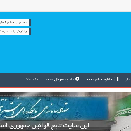
به ام بی فیلم خوش آمدید 
یكدیگر را مسخره نك
دار
دانلود فیلم جدید
دانلود سریال جدید
بک لینک