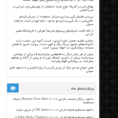
ثبت ۷۵۹ اثر از مراسم وداع و تشییع رهبر شهید انقلاب
بهنام بانی در آمریکا: موج جدید استقبال از موسیقی پاپ ایرانی در
لس‌آنجلس
بررسی تطبیقی کپی برداری سریال «ساهره» از سریال کره‌ای
«کایروس» | یک کپی‌برداری مو به مو / اینجا تهران است به وقت
سئول
از کجا اکانت اسپاتیفای پرمیوم بخریم؟ معرفی ۴ فروشگاه معتبر
ایرانی
«ولایت فقیه» همان «فره ایزدی» است/ آنچه این «ملت» دارد
اندوخته‌های عمیق، بزرگ، پاک و الهی است/ روایت امروز ما همان
مسئله «روشنگری» و «جهاد تبیین» است
بیش از هر زمان دیگر به قلم‌هایی نیازمندیم که پیش از نوشتن،
بیندیشند؛ پیش از داوری، انصاف بورزند و پیش از آنکه بر هیاهو
بیفزایند، بر روشنایی فهم بیفزایند
معنی انواع صدای سگ از پارس کردن تا زوزه کشیدن + دانلود فایل
صوتی
پربازدیدهای ماه …
دانلود رایگان مسنتد خارجی Britney Ever After 2017 با لینک
مستقیم
دانلود مستقیم فیلم خارجی OK Jaanu 2017 از سرور سایت
دانلود مستقیم فیلم خارجی John Wick: Chapter 2 2017 از