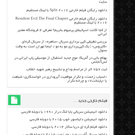
سایت
دانلود رایگان فیلم خارجی Split 2017 با لینک مستقیم
دانلود رایگان فیلم خارجی Resident Evil The Final Chapter
2017 با لینک مستقیم
از کجا اکانت اسپاتیفای پرمیوم بخریم؟ معرفی ۴ فروشگاه معتبر
ایرانی
بررسی تطبیقی کپی برداری سریال «ساهره» از سریال کره‌ای
«کایروس» | یک کپی‌برداری مو به مو / اینجا تهران است به وقت
سئول
بهنام بانی در آمریکا: موج جدید استقبال از موسیقی پاپ ایرانی در
لس‌آنجلس
ثبت ۷۵۹ اثر از مراسم وداع و تشییع رهبر شهید انقلاب
«اسباب زحمت» و تکرار موقعیت آبروداری در خواستگاری؛ شباهت
با «پایتخت۷» و چرخه تکرار
فیلم خارجی جدید …
دانلود انیمیشن سریالی بابا لنگ دراز ۱۹۹۰ با دوبله فارسی
دانلود انیمیشن دایناسور خوب ۲۰۱۵ با دوبله فارسی
دانلود فیلم کره ای دریا سالار ۲۰۱۴ با دوبله فارسی
دانلود سریال آخرین مرد روی زمین ۲۰۱۵ با دوبله فارسی