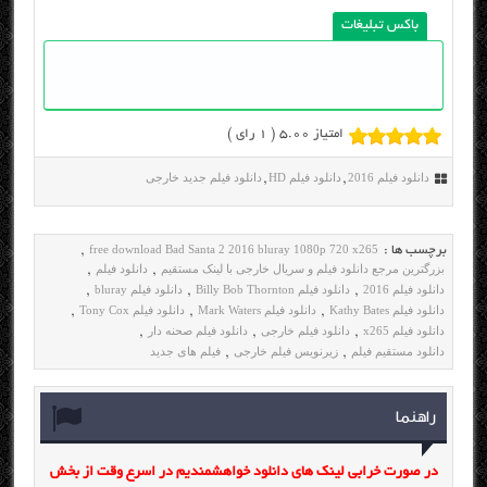
باکس تبلیغات
امتیاز 5.00 (
1
رای )
دانلود فیلم 2016
دانلود فیلم HD
دانلود فیلم جدید خارجی
,
,
free download Bad Santa 2 2016 bluray 1080p 720 x265
برچسب ها :
,
بزرگترین مرجع دانلود فیلم و سریال خارجی با لینک مستقیم
دانلود فیلم
,
,
دانلود فیلم 2016
دانلود فیلم Billy Bob Thornton
دانلود فیلم bluray
,
,
,
دانلود فیلم Kathy Bates
دانلود فیلم Mark Waters
دانلود فیلم Tony Cox
,
,
,
دانلود فیلم x265
دانلود فیلم خارجی
دانلود فیلم صحنه دار
,
,
,
دانلود مستقیم فیلم
زیرنویس فیلم خارجی
فیلم های جدید
,
,
راهنما
در صورت خرابی لینک های دانلود خواهشمندیم در اسرع وقت از بخش