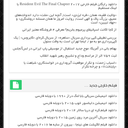
دانلود رایگان فیلم خارجی Resident Evil The Final Chapter 2017 با
لینک مستقیم
«ولایت فقیه» همان «فره ایزدی» است/ آنچه این «ملت» دارد اندوخته‌های
عمیق، بزرگ، پاک و الهی است/ روایت امروز ما همان مسئله «روشنگری» و
«جهاد تبیین» است
از کجا اکانت اسپاتیفای پرمیوم بخریم؟ معرفی ۴ فروشگاه معتبر ایرانی
بررسی تطبیقی کپی برداری سریال «ساهره» از سریال کره‌ای «کایروس» | یک
کپی‌برداری مو به مو / اینجا تهران است به وقت سئول
بهنام بانی در آمریکا: موج جدید استقبال از موسیقی پاپ ایرانی در لس‌آنجلس
ثبت ۷۵۹ اثر از مراسم وداع و تشییع رهبر شهید انقلاب
«اسباب زحمت» و تکرار موقعیت آبروداری در خواستگاری؛ شباهت با
«پایتخت۷» و چرخه تکرار
فیلم خارجی جدید …
دانلود انیمیشن سریالی بابا لنگ دراز ۱۹۹۰ با دوبله فارسی
دانلود انیمیشن دایناسور خوب ۲۰۱۵ با دوبله فارسی
دانلود فیلم کره ای دریا سالار ۲۰۱۴ با دوبله فارسی
دانلود سریال آخرین مرد روی زمین ۲۰۱۵ با دوبله فارسی
دانلود فیلم لاکپشت های نینجا : بیرون از سایه ها ۲۰۱۶ با دوبله فارسی