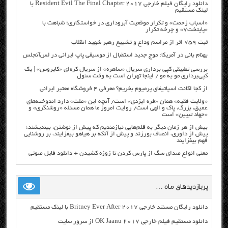
دانلود رایگان فیلم خارجی Resident Evil The Final Chapter 2017 با
لینک مستقیم
«اسباب زحمت» و تکرار موقعیت آبروداری در خواستگاری؛ شباهت با
«پایتخت۷» و چرخه تکرار
ثبت ۷۵۹ اثر از مراسم وداع و تشییع رهبر شهید انقلاب
بهنام بانی در آمریکا: موج جدید استقبال از موسیقی پاپ ایرانی در لس‌آنجلس
بررسی تطبیقی کپی برداری سریال «ساهره» از سریال کره‌ای «کایروس» | یک
کپی‌برداری مو به مو / اینجا تهران است به وقت سئول
از کجا اکانت اسپاتیفای پرمیوم بخریم؟ معرفی ۴ فروشگاه معتبر ایرانی
«ولایت فقیه» همان «فره ایزدی» است/ آنچه این «ملت» دارد اندوخته‌های
عمیق، بزرگ، پاک و الهی است/ روایت امروز ما همان مسئله «روشنگری» و
«جهاد تبیین» است
بیش از هر زمان دیگر به قلم‌هایی نیازمندیم که پیش از نوشتن، بیندیشند؛
پیش از داوری، انصاف بورزند و پیش از آنکه بر هیاهو بیفزایند، بر روشنایی
فهم بیفزایند
معنی انواع صدای سگ از پارس کردن تا زوزه کشیدن + دانلود فایل صوتی
پربازدیدهای ماه …
دانلود رایگان مسنتد خارجی Britney Ever After 2017 با لینک مستقیم
دانلود مستقیم فیلم خارجی OK Jaanu 2017 از سرور سایت