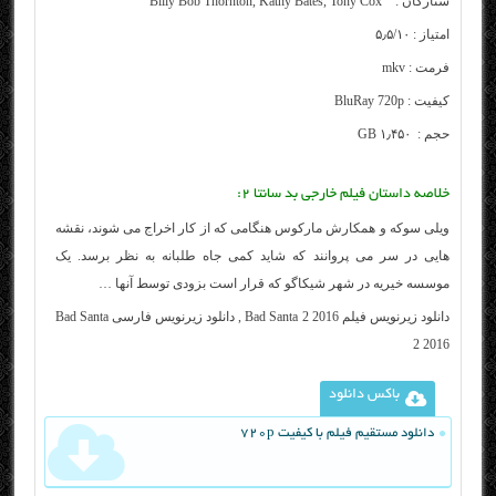
ستارگان :
Billy Bob Thornton, Kathy Bates, Tony Cox
امتیاز : ۵٫۵/۱۰
فرمت : mkv
کیفیت : BluRay 720p
حجم : ۱٫۴۵۰ GB
خلاصه داستان فیلم خارجی بد سانتا ۲:
ویلی سوکه و همکارش مارکوس هنگامی که از کار اخراج می شوند، نقشه
هایی در سر می پروانند که شاید کمی جاه طلبانه به نظر برسد. یک
موسسه خیریه در شهر شیکاگو که قرار است بزودی توسط آنها …
دانلود زیرنویس فیلم Bad Santa 2 2016 , دانلود زیرنویس فارسی Bad Santa
2 2016
باکس دانلود
دانلود مستقیم فیلم با کیفیت 720p