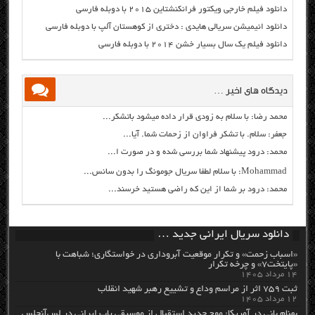
دانلود فیلم خارجی ویکتور فرانکنشتاین ۲۰۱۵ با دوبله فارسی
دانلود انیمیشن سریالی هایدی : دختری از کوهستان آلپ با دوبله فارسی
دانلود فیلم یک سال بسیار خشن ۲۰۱۴ با دوبله فارسی
دیدگاه های اخیر …
محمد رضا: با سلام به زودی قرار داده میشود باتشکر...
جعفر: سلام. با تشکر فراوان از زحمات شما. آیا...
محمد: درود پیشنهاد شما بررسی شده و در صورت ا...
Mohammad: با سلام لطفا سریال جومونگ را بدون سانس...
محمد: درود بر شما از این که راضی هستید خرسند...
دانلود سریال ایرانی جدید …
«اسباب زحمت» و تکرار موقعیت آبروداری در خواستگاری؛ شباهت با
«پایتخت۷» و چرخه تکرار
۱۴ مرداد ۱۴۰۵
ثبت ۷۵۹ اثر از مراسم وداع و تشییع رهبر شهید انقلاب
۱۲ مرداد ۱۴۰۵
بهنام بانی در آمریکا: موج جدید استقبال از موسیقی پاپ ایرانی در لس‌آنجلس