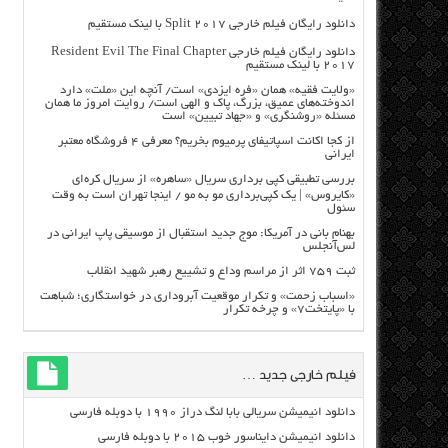
دانلود رایگان فیلم خارجی Split 2017 با لینک مستقیم
دانلود رایگان فیلم خارجی Resident Evil The Final Chapter
2017 با لینک مستقیم
«ولایت فقیه» همان «فره ایزدی» است/ آنچه این «ملت» دارد
اندوخته‌های عمیق، بزرگ، پاک و الهی است/ روایت امروز ما همان
مسئله «روشنگری» و «جهاد تبیین» است
از کجا اکانت اسپاتیفای پرمیوم بخریم؟ معرفی ۴ فروشگاه معتبر
ایرانی
بررسی تطبیقی کپی برداری سریال «ساهره» از سریال کره‌ای
«کایروس» | یک کپی‌برداری مو به مو / اینجا تهران است به وقت
سئول
بهنام بانی در آمریکا: موج جدید استقبال از موسیقی پاپ ایرانی در
لس‌آنجلس
ثبت ۷۵۹ اثر از مراسم وداع و تشییع رهبر شهید انقلاب
«اسباب زحمت» و تکرار موقعیت آبروداری در خواستگاری؛ شباهت
با «پایتخت۷» و چرخه تکرار
فیلم خارجی جدید …
دانلود انیمیشن سریالی بابا لنگ دراز ۱۹۹۰ با دوبله فارسی
دانلود انیمیشن دایناسور خوب ۲۰۱۵ با دوبله فارسی