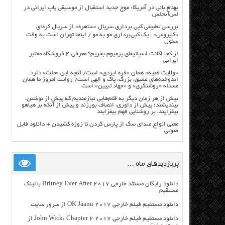
بهنام بانی در آمریکا: موج جدید استقبال از موسیقی پاپ ایرانی در
لس‌آنجلس
بررسی تطبیقی کپی برداری سریال «ساهره» از سریال کره‌ای
«کایروس» | یک کپی‌برداری مو به مو / اینجا تهران است به وقت
سئول
از کجا اکانت اسپاتیفای پرمیوم بخریم؟ معرفی ۴ فروشگاه معتبر
ایرانی
«ولایت فقیه» همان «فره ایزدی» است/ آنچه این «ملت» دارد
اندوخته‌های عمیق، بزرگ، پاک و الهی است/ روایت امروز ما همان
مسئله «روشنگری» و «جهاد تبیین» است
بیش از هر زمان دیگر به قلم‌هایی نیازمندیم که پیش از نوشتن،
بیندیشند؛ پیش از داوری، انصاف بورزند و پیش از آنکه بر هیاهو
بیفزایند، بر روشنایی فهم بیفزایند
معنی انواع صدای سگ از پارس کردن تا زوزه کشیدن + دانلود فایل
صوتی
پربازدیدهای ماه …
دانلود رایگان مسنتد خارجی Britney Ever After 2017 با لینک
مستقیم
دانلود مستقیم فیلم خارجی OK Jaanu 2017 از سرور سایت
دانلود مستقیم فیلم خارجی John Wick: Chapter 2 2017 از