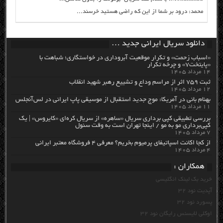
محمد: درود بر شما از این که راضی هستید خرسند...
دانلود سریال ایرانی جدید …
«اسباب زحمت» و تکرار موقعیت آبروداری در خواستگاری؛ شباهت با
«پایتخت۷» و چرخه تکرار
۱۴ مرداد ۱۴۰۵
ثبت ۷۵۹ اثر از مراسم وداع و تشییع رهبر شهید انقلاب
۱۲ مرداد ۱۴۰۵
بهنام بانی در آمریکا: موج جدید استقبال از موسیقی پاپ ایرانی در لس‌آنجلس
۱۱ مرداد ۱۴۰۵
بررسی تطبیقی کپی برداری سریال «ساهره» از سریال کره‌ای «کایروس» | یک
کپی‌برداری مو به مو / اینجا تهران است به وقت سئول
۷ مرداد ۱۴۰۵
از کجا اکانت اسپاتیفای پرمیوم بخریم؟ معرفی ۴ فروشگاه معتبر ایرانی
۴ مرداد ۱۴۰۵
همکاران :
خرید بک لینک انگلیسی
آپدیت نود 32
پسورد نود 32
اوکلی لایسنس رایگان نود 32