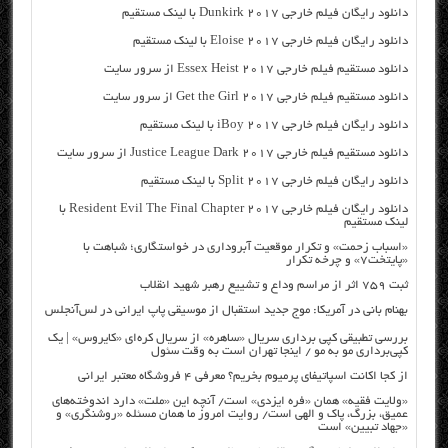
دانلود رایگان فیلم خارجی Dunkirk 2017 با لینک مستقیم
دانلود رایگان فیلم خارجی Eloise 2017 با لینک مستقیم
دانلود مستقیم فیلم خارجی Essex Heist 2017 از سرور سایت
دانلود مستقیم فیلم خارجی Get the Girl 2017 از سرور سایت
دانلود رایگان فیلم خارجی iBoy 2017 با لینک مستقیم
دانلود مستقیم فیلم خارجی Justice League Dark 2017 از سرور سایت
دانلود رایگان فیلم خارجی Split 2017 با لینک مستقیم
دانلود رایگان فیلم خارجی Resident Evil The Final Chapter 2017 با
لینک مستقیم
«اسباب زحمت» و تکرار موقعیت آبروداری در خواستگاری؛ شباهت با
«پایتخت۷» و چرخه تکرار
ثبت ۷۵۹ اثر از مراسم وداع و تشییع رهبر شهید انقلاب
بهنام بانی در آمریکا: موج جدید استقبال از موسیقی پاپ ایرانی در لس‌آنجلس
بررسی تطبیقی کپی برداری سریال «ساهره» از سریال کره‌ای «کایروس» | یک
کپی‌برداری مو به مو / اینجا تهران است به وقت سئول
از کجا اکانت اسپاتیفای پرمیوم بخریم؟ معرفی ۴ فروشگاه معتبر ایرانی
«ولایت فقیه» همان «فره ایزدی» است/ آنچه این «ملت» دارد اندوخته‌های
عمیق، بزرگ، پاک و الهی است/ روایت امروز ما همان مسئله «روشنگری» و
«جهاد تبیین» است