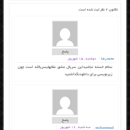
تاکنون 2 نظر ثبت شده است.
پاسخ
محمدرضا
دوشنبه , ۱۵ شهریور
سلام خسته نباشيداين سریال عشق عقابهاي
سریال
له است چون
زيرنويسي برای دانلودنگذاشتيد
پاسخ
سه شنبه , ۱۶ شهریور
mohammad