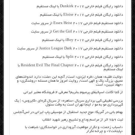
دانلود رایگان فیلم خارجی Dunkirk 2017 با لینک مستقیم
دانلود رایگان فیلم خارجی Eloise 2017 با لینک مستقیم
دانلود مستقیم فیلم خارجی Essex Heist 2017 از سرور سایت
دانلود مستقیم فیلم خارجی Get the Girl 2017 از سرور سایت
دانلود رایگان فیلم خارجی iBoy 2017 با لینک مستقیم
دانلود مستقیم فیلم خارجی Justice League Dark 2017 از سرور سایت
دانلود رایگان فیلم خارجی Split 2017 با لینک مستقیم
دانلود رایگان فیلم خارجی Resident Evil The Final Chapter 2017 با
لینک مستقیم
«ولایت فقیه» همان «فره ایزدی» است/ آنچه این «ملت» دارد اندوخته‌های
عمیق، بزرگ، پاک و الهی است/ روایت امروز ما همان مسئله «روشنگری» و
«جهاد تبیین» است
از کجا اکانت اسپاتیفای پرمیوم بخریم؟ معرفی ۴ فروشگاه معتبر ایرانی
بررسی تطبیقی کپی برداری سریال «ساهره» از سریال کره‌ای «کایروس» | یک
کپی‌برداری مو به مو / اینجا تهران است به وقت سئول
بهنام بانی در آمریکا: موج جدید استقبال از موسیقی پاپ ایرانی در لس‌آنجلس
ثبت ۷۵۹ اثر از مراسم وداع و تشییع رهبر شهید انقلاب
«اسباب زحمت» و تکرار موقعیت آبروداری در خواستگاری؛ شباهت با
«پایتخت۷» و چرخه تکرار