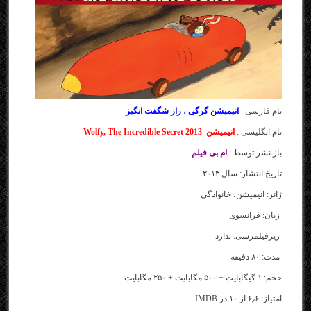
نام فارسی :
انیمیشن گرگی ، راز شگفت انگیز
نام انگلیسی :
انیمیشن Wolfy, The Incredible Secret 2013
باز نشر توسط :
ام بی فیلم
تاریخ انتشار: سال ۲۰۱۳
ژانر: انیمیشن، خانوادگی
زبان: فرانسوی
زیر
فیلم
رسی: ندارد
مدت: ۸۰ دقیقه
حجم: ۱ گیگابایت + ۵۰۰ مگابایت + ۲۵۰ مگابایت
امتیاز: ۶٫۶ از ۱۰ در IMDB