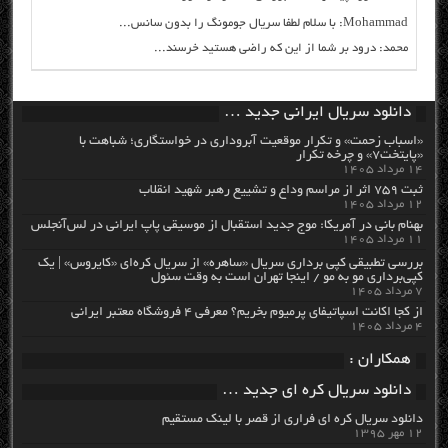
Mohammad: با سلام لطفا سریال جومونگ را بدون سانس...
محمد: درود بر شما از این که راضی هستید خرسند...
دانلود سریال ایرانی جدید …
«اسباب زحمت» و تکرار موقعیت آبروداری در خواستگاری؛ شباهت با
«پایتخت۷» و چرخه تکرار
۱۴ مرداد ۱۴۰۵
ثبت ۷۵۹ اثر از مراسم وداع و تشییع رهبر شهید انقلاب
۱۲ مرداد ۱۴۰۵
بهنام بانی در آمریکا: موج جدید استقبال از موسیقی پاپ ایرانی در لس‌آنجلس
۱۱ مرداد ۱۴۰۵
بررسی تطبیقی کپی برداری سریال «ساهره» از سریال کره‌ای «کایروس» | یک
کپی‌برداری مو به مو / اینجا تهران است به وقت سئول
۷ مرداد ۱۴۰۵
از کجا اکانت اسپاتیفای پرمیوم بخریم؟ معرفی ۴ فروشگاه معتبر ایرانی
۴ مرداد ۱۴۰۵
همکاران :
دانلود سریال کره ای جدید …
دانلود سریال کره ای فراری از قصر با لینک مستقیم
۱۲ مهر ۱۳۹۵