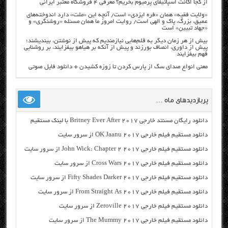
از کجا اکانت اسپاتیفای پرمیوم بخریم؟ معرفی ۴ فروشگاه معتبر ایرانی
«ولایت فقیه» همان «فره ایزدی» است/ آنچه این «ملت» دارد اندوخته‌های
عمیق، بزرگ، پاک و الهی است/ روایت امروز ما همان مسئله «روشنگری» و
«جهاد تبیین» است
بیش از هر زمان دیگر به قلم‌هایی نیازمندیم که پیش از نوشتن، بیندیشند؛
پیش از داوری، انصاف بورزند و پیش از آنکه بر هیاهو بیفزایند، بر روشنایی
فهم بیفزایند
معنی انواع صدای سگ از پارس کردن تا زوزه کشیدن + دانلود فایل صوتی
پربازدیدهای ماه …
دانلود رایگان مسنتد خارجی Britney Ever After 2017 با لینک مستقیم
دانلود مستقیم فیلم خارجی OK Jaanu 2017 از سرور سایت
دانلود مستقیم فیلم خارجی John Wick: Chapter 2 2017 از سرور سایت
دانلود مستقیم فیلم خارجی Cross Wars 2017 از سرور سایت
دانلود مستقیم فیلم خارجی Fifty Shades Darker 2017 از سرور سایت
دانلود مستقیم فیلم خارجی From Straight As 2017 از سرور سایت
دانلود مستقیم فیلم خارجی Zeroville 2017 از سرور سایت
دانلود مستقیم فیلم خارجی The Mummy 2017 از سرور سایت