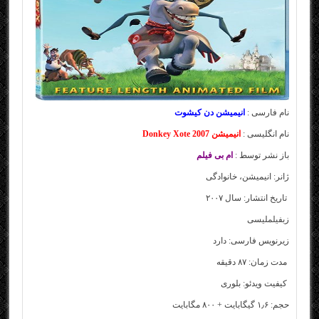
نام فارسی :
انیمیشن دن کیشوت
نام انگلیسی :
انیمیشن Donkey Xote 2007
باز نشر توسط :
ام بی فیلم
ژانر: انیمیشن، خانوادگی
تاریخ انتشار: سال ۲۰۰۷
زب
فیلم
لیسی
زیرنویس فارسی: دارد
مدت زمان: ۸۷ دقیقه
کیفیت ویدئو: بلوری
حجم: ۱٫۶ گیگابایت + ۸۰۰ مگابایت