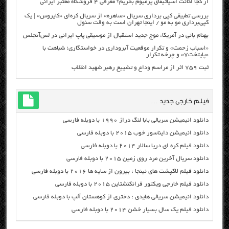
از کجا اکانت اسپاتیفای پرمیوم بخریم؟ معرفی ۴ فروشگاه معتبر ایرانی
بررسی تطبیقی کپی برداری سریال «ساهره» از سریال کره‌ای «کایروس» | یک
کپی‌برداری مو به مو / اینجا تهران است به وقت سئول
بهنام بانی در آمریکا: موج جدید استقبال از موسیقی پاپ ایرانی در لس‌آنجلس
«اسباب زحمت» و تکرار موقعیت آبروداری در خواستگاری؛ شباهت با
«پایتخت۷» و چرخه تکرار
ثبت ۷۵۹ اثر از مراسم وداع و تشییع رهبر شهید انقلاب
فیلم خارجی جدید …
دانلود انیمیشن سریالی بابا لنگ دراز ۱۹۹۰ با دوبله فارسی
دانلود انیمیشن دایناسور خوب ۲۰۱۵ با دوبله فارسی
دانلود فیلم کره ای دریا سالار ۲۰۱۴ با دوبله فارسی
دانلود سریال آخرین مرد روی زمین ۲۰۱۵ با دوبله فارسی
دانلود فیلم لاکپشت های نینجا : بیرون از سایه ها ۲۰۱۶ با دوبله فارسی
دانلود فیلم خارجی ویکتور فرانکنشتاین ۲۰۱۵ با دوبله فارسی
دانلود انیمیشن سریالی هایدی : دختری از کوهستان آلپ با دوبله فارسی
دانلود فیلم یک سال بسیار خشن ۲۰۱۴ با دوبله فارسی