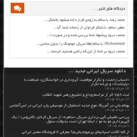
دیدگاه های اخیر …
محمد رضا: با سلام به زودی قرار داده میشود باتشکر...
جعفر: سلام. با تشکر فراوان از زحمات شما. آیا...
محمد: درود پیشنهاد شما بررسی شده و در صورت ا...
Mohammad: با سلام لطفا سریال جومونگ را بدون سانس...
محمد: درود بر شما از این که راضی هستید خرسند...
دانلود سریال ایرانی جدید …
«اسباب زحمت» و تکرار موقعیت آبروداری در خواستگاری؛ شباهت با
«پایتخت۷» و چرخه تکرار
۱۴ مرداد ۱۴۰۵
ثبت ۷۵۹ اثر از مراسم وداع و تشییع رهبر شهید انقلاب
۱۲ مرداد ۱۴۰۵
بهنام بانی در آمریکا: موج جدید استقبال از موسیقی پاپ ایرانی در لس‌آنجلس
۱۱ مرداد ۱۴۰۵
بررسی تطبیقی کپی برداری سریال «ساهره» از سریال کره‌ای «کایروس» | یک
کپی‌برداری مو به مو / اینجا تهران است به وقت سئول
۷ مرداد ۱۴۰۵
از کجا اکانت اسپاتیفای پرمیوم بخریم؟ معرفی ۴ فروشگاه معتبر ایرانی
۴ مرداد ۱۴۰۵