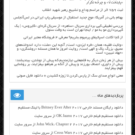
«پایتخت۷» و چرخه تکرار
ثبت ۷۵۹ اثر از مراسم وداع و تشییع رهبر شهید انقلاب
بهنام بانی در آمریکا: موج جدید استقبال از موسیقی پاپ ایرانی در لس‌آنجلس
بررسی تطبیقی کپی برداری سریال «ساهره» از سریال کره‌ای «کایروس» | یک
کپی‌برداری مو به مو / اینجا تهران است به وقت سئول
از کجا اکانت اسپاتیفای پرمیوم بخریم؟ معرفی ۴ فروشگاه معتبر ایرانی
«ولایت فقیه» همان «فره ایزدی» است/ آنچه این «ملت» دارد اندوخته‌های
عمیق، بزرگ، پاک و الهی است/ روایت امروز ما همان مسئله «روشنگری» و
«جهاد تبیین» است
بیش از هر زمان دیگر به قلم‌هایی نیازمندیم که پیش از نوشتن، بیندیشند؛
پیش از داوری، انصاف بورزند و پیش از آنکه بر هیاهو بیفزایند، بر روشنایی
فهم بیفزایند
معنی انواع صدای سگ از پارس کردن تا زوزه کشیدن + دانلود فایل صوتی
پربازدیدهای ماه …
دانلود رایگان مسنتد خارجی Britney Ever After 2017 با لینک مستقیم
دانلود مستقیم فیلم خارجی OK Jaanu 2017 از سرور سایت
دانلود مستقیم فیلم خارجی John Wick: Chapter 2 2017 از سرور سایت
دانلود مستقیم فیلم خارجی Cross Wars 2017 از سرور سایت