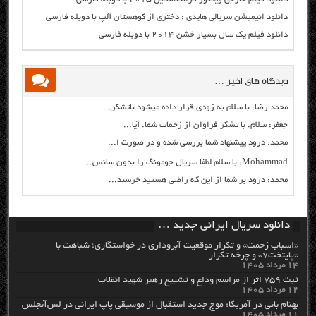
دانلود انیمیشن سریالی هایدی : دختری از کوهستان آلپ با دوبله فارسی
دانلود فیلم یک سال بسیار خشن ۲۰۱۴ با دوبله فارسی
دیدگاه های اخیر …
محمد رضا: با سلام به زودی قرار داده میشود باتشکر...
جعفر: سلام. با تشکر فراوان از زحمات شما. آیا...
محمد: درود پیشنهاد شما بررسی شده و در صورت ا...
Mohammad: با سلام لطفا سریال جومونگ را بدون سانس...
محمد: درود بر شما از این که راضی هستید خرسند...
دانلود سریال ایرانی جدید …
«اسباب زحمت» و تکرار موقعیت آبروداری در خواستگاری؛ شباهت با
«پایتخت۷» و چرخه تکرار
۱۴ مرداد ۱۴۰۵
ثبت ۷۵۹ اثر از مراسم وداع و تشییع رهبر شهید انقلاب
۱۲ مرداد ۱۴۰۵
بهنام بانی در آمریکا: موج جدید استقبال از موسیقی پاپ ایرانی در لس‌آنجلس
۱۱ مرداد ۱۴۰۵