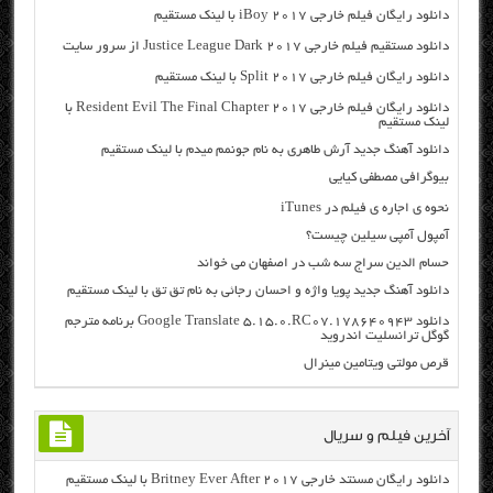
دانلود رایگان فیلم خارجی iBoy 2017 با لینک مستقیم
دانلود مستقیم فیلم خارجی Justice League Dark 2017 از سرور سایت
دانلود رایگان فیلم خارجی Split 2017 با لینک مستقیم
دانلود رایگان فیلم خارجی Resident Evil The Final Chapter 2017 با
لینک مستقیم
دانلود آهنگ جدید آرش طاهری به نام جونمم میدم با لینک مستقیم
بیوگرافی مصطفی کیایی
نحوه ی اجاره ی فیلم در iTunes
آمپول آمپی سیلین چیست؟
حسام الدین سراج سه شب در اصفهان می خواند
دانلود آهنگ جدید پویا واژه و احسان رجائی به نام تق تق با لینک مستقیم
دانلود Google Translate 5.15.0.RC07.178640943 برنامه مترجم
گوگل ترانسلیت اندروید
قرص مولتی ویتامین مینرال
آخرین فیلم و سریال
دانلود رایگان مسنتد خارجی Britney Ever After 2017 با لینک مستقیم