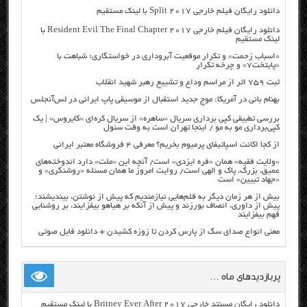
دانلود رایگان فیلم خارجی Split 2017 با لینک مستقیم
دانلود رایگان فیلم خارجی Resident Evil The Final Chapter 2017 با
لینک مستقیم
«اسباب زحمت» و تکرار موقعیت آبروداری در خواستگاری؛ شباهت با
«پایتخت۷» و چرخه تکرار
ثبت ۷۵۹ اثر از مراسم وداع و تشییع رهبر شهید انقلاب
بهنام بانی در آمریکا: موج جدید استقبال از موسیقی پاپ ایرانی در لس‌آنجلس
بررسی تطبیقی کپی برداری سریال «ساهره» از سریال کره‌ای «کایروس» | یک
کپی‌برداری مو به مو / اینجا تهران است به وقت سئول
از کجا اکانت اسپاتیفای پرمیوم بخریم؟ معرفی ۴ فروشگاه معتبر ایرانی
«ولایت فقیه» همان «فره ایزدی» است/ آنچه این «ملت» دارد اندوخته‌های
عمیق، بزرگ، پاک و الهی است/ روایت امروز ما همان مسئله «روشنگری» و
«جهاد تبیین» است
بیش از هر زمان دیگر به قلم‌هایی نیازمندیم که پیش از نوشتن، بیندیشند؛
پیش از داوری، انصاف بورزند و پیش از آنکه بر هیاهو بیفزایند، بر روشنایی
فهم بیفزایند
معنی انواع صدای سگ از پارس کردن تا زوزه کشیدن + دانلود فایل صوتی
پربازدیدهای ماه …
دانلود رایگان مسنتد خارجی Britney Ever After 2017 با لینک مستقیم