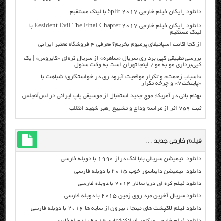
دانلود رایگان فیلم خارجی Split 2017 با لینک مستقیم
دانلود رایگان فیلم خارجی Resident Evil The Final Chapter 2017 با
لینک مستقیم
از کجا اکانت اسپاتیفای پرمیوم بخریم؟ معرفی ۴ فروشگاه معتبر ایرانی
بررسی تطبیقی کپی برداری سریال «ساهره» از سریال کره‌ای «کایروس» | یک
کپی‌برداری مو به مو / اینجا تهران است به وقت سئول
«اسباب زحمت» و تکرار موقعیت آبروداری در خواستگاری؛ شباهت با
«پایتخت۷» و چرخه تکرار
بهنام بانی در آمریکا: موج جدید استقبال از موسیقی پاپ ایرانی در لس‌آنجلس
ثبت ۷۵۹ اثر از مراسم وداع و تشییع رهبر شهید انقلاب
فیلم خارجی جدید …
دانلود انیمیشن سریالی بابا لنگ دراز ۱۹۹۰ با دوبله فارسی
دانلود انیمیشن دایناسور خوب ۲۰۱۵ با دوبله فارسی
دانلود فیلم کره ای دریا سالار ۲۰۱۴ با دوبله فارسی
دانلود سریال آخرین مرد روی زمین ۲۰۱۵ با دوبله فارسی
دانلود فیلم لاکپشت های نینجا : بیرون از سایه ها ۲۰۱۶ با دوبله فارسی
دانلود فیلم خارجی ویکتور فرانکنشتاین ۲۰۱۵ با دوبله فارسی