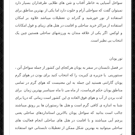
سواحل آسیایی به خاطر آفتاب و شن های طلایی طرفداران بسیار دارد
نمیتوان گفت که سواحلی آرام و خلوت دارد اما یکی از بهترین مناطق برای
استفاده از نور خورشید و گذراند ن تعطیلات میباشد علاوه بر امکان
استفاده از مراکز خرید ساحلی و اقامت در هتل های زیبای و فول امکانات
و لوکس. اگر یکی از علاقه مندان به ورزشهای ساحلی هستین چین یک
انتخاب بی نظیر است.
تور یونان
در فصل تابستان در سفر به یونان هرکجای این کشور از جمله سواحل آتن ،
سنتورینی یا جزیره ی کیریت را که انتخاب کنید برای بودن در هوای گرم
یونان گارانتی هستید این جمله به این معنیست که هوای گرم در تمامی
مناطق یونان حکم فرماست، از ماه می تا ماه سپتامبر بهترین زمان برای
لذت بردن از آب و هوای فوق العاده ی این کشور است زمانی که دریا برای
شنا به اندازه ی کافی گرم است و هتل ها رستوران ها پر رونق میباشند
جالب است بدانید که سواحل یونان بالاترین استانداردهای ساحلی یعنی
پرچم آبی میباشند و با اقامت در هتل های ساحلی انجام فعالیت های
ساحلی میتوانید به بهترین شکل ممکن از تعطیلات تابستانی خود استفاده