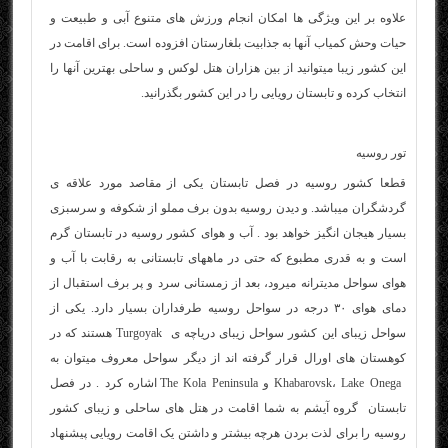
علاوه بر این ویژگی ها امکان انجام ورزش های متنوع آبی و طبیعت و
حیات وحش کمیاب آنها به جذابیت بلغارستان افزوده است. برای اقامت در
این کشور زیبا میتوانید از بین هزاران هتل لوکس و ساحلی بهترین آنها را
انتخاب کرده و تابستان رویایی را در این کشور بگذرانید.
تور روسیه
قطعا کشور روسیه در فصل تابستان یکی از مقاصد مورد علاقه ی
گردشگران میباشد. و دیدن روسیه بدون برف مملو از شکوفه و سرسبزی
بسیار هیجان انگیز خواهد بود . آب و هوای کشور روسیه در تابستان گرم
است و به قدری مطبوع که حتی در ماههای تابستانی به رقابت با آب و
هوای سواحل مدیترانه میرود، بعد از زمستانی سرد و پر برف استقبال از
دمای هوای ۳۰ درجه در سواحل روسیه طرفداران بسیار دارد. یکی از
سواحل زیبای این کشور سواحل زیبای دریاچه ی Turgoyak هستند که در
کوهستان های اورال قرار گرفته اند از دیگر سواحل معروف میتوان به
Khabarovsk، Lake Onega و The Kola Peninsula اشاره کرد . در فصل
تابستان گروه آیشم به شما اقامت در هتل های ساحلی و زیبای کشور
روسیه را برای لذت بردن هرچه بیشتر و داشتن یک اقامت رویایی پیشنهاد