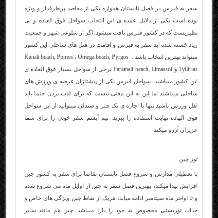
سفر به قبرس در فصل تابستان همواره یکی از مقاصد پرطرفدار و ویژه
بوده است یکی از دلایل عمده ی این انتخاب سواحل فوق العاده و بی
نظیریست که در کشور قبرس یافت میشود. اگر از شلوغی شهر و جمعیت
زیاد خسته شده اید سفر به قبرس و اقامت در هتل های ساحلی این کشور
میتواند بهترین انتخاب باشد . Kanali beach, Pomos ، Omega beach, Pyrgos
Tyllirias و Paramali beach, Limassol برخی از سواحل بسیار فوق العاده ی
این کشور میباشند. سواحل قبرس یکی از پیشتازان عرصه ی ورزش های
ساحلی میباشند اما این به این معنی نیست که برای لذت بردن حتما باید
اهل ورزش باشید تنها با اجاره ی یک چتر و صندلی میتوانید از این سواحل
فوق الهاده نهایت استفاده را ببرید. تیم آیشم سفر خوبی را برای شما
عزیزان آرزو میک
ند.
تور چین
با تعطیلی مدارس و شروع فصل تابستان تقاضا برای سفر به کشور چین
افزایش پیدا میکند، بهترین فصل سفر به چین از اوایل ماه می شروع شده
و تا اواخر ماه سپتامبر ادامه میابد، هریک از نقاط چین ویژگی های خاص و
جذاب توریستی مخصوص به خود را دارا میباشد. چین هم مانند سایر