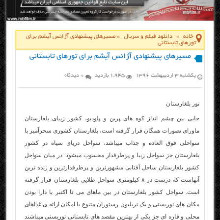
خانه
»
دانلود فیلم و سریال
»
مسیرهای پیشنهادی آژانس آیشم برای
تورهای تابستانی
مسیرهای پیشنهادی آژانس آیشم برای تورهای تابستانی
یکشنبه ۳ اردیبهشت ۱۳۹۶
1,945 بازدید
0 دیدگاه
تور بلغارستان
جایی بین چشم انداز کوه های پرین و پلودیو، کشور زیبای بلغارستان
ماورای تصورات همگان قرار گرفته است، بلغارستان کشوری سحرآمیز با
سواحلی فوق العاده و جذاب میباشد، سواحل دریای سیاه در کشور
بلغارستان جز سواحل زیبا و پرطرفدار محسوب میشود. در میان سواحل
کشور بلغارستان ساحل آفتابی مشهورترین و پرطرفدارترین و زنده ترین
آنهاست که درست در ۸ کیلومتری سواحل طلایی بلغارستان قرار گرفته
است. سواحل کشور بلغارستان در بین ماهای می تا اکتبر با دارا بودن
مکان های توریستی و یک تریلیون رستوران متنوع با امکان ارائه ی غذاهای
محلی و قاره ای جز یکی از بهترین مقصد های تابستانی توریستی میباشند