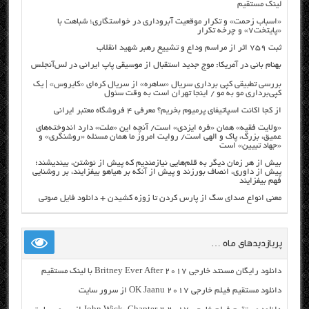
لینک مستقیم
«اسباب زحمت» و تکرار موقعیت آبروداری در خواستگاری؛ شباهت با
«پایتخت۷» و چرخه تکرار
ثبت ۷۵۹ اثر از مراسم وداع و تشییع رهبر شهید انقلاب
بهنام بانی در آمریکا: موج جدید استقبال از موسیقی پاپ ایرانی در لس‌آنجلس
بررسی تطبیقی کپی برداری سریال «ساهره» از سریال کره‌ای «کایروس» | یک
کپی‌برداری مو به مو / اینجا تهران است به وقت سئول
از کجا اکانت اسپاتیفای پرمیوم بخریم؟ معرفی ۴ فروشگاه معتبر ایرانی
«ولایت فقیه» همان «فره ایزدی» است/ آنچه این «ملت» دارد اندوخته‌های
عمیق، بزرگ، پاک و الهی است/ روایت امروز ما همان مسئله «روشنگری» و
«جهاد تبیین» است
بیش از هر زمان دیگر به قلم‌هایی نیازمندیم که پیش از نوشتن، بیندیشند؛
پیش از داوری، انصاف بورزند و پیش از آنکه بر هیاهو بیفزایند، بر روشنایی
فهم بیفزایند
معنی انواع صدای سگ از پارس کردن تا زوزه کشیدن + دانلود فایل صوتی
پربازدیدهای ماه …
دانلود رایگان مسنتد خارجی Britney Ever After 2017 با لینک مستقیم
دانلود مستقیم فیلم خارجی OK Jaanu 2017 از سرور سایت