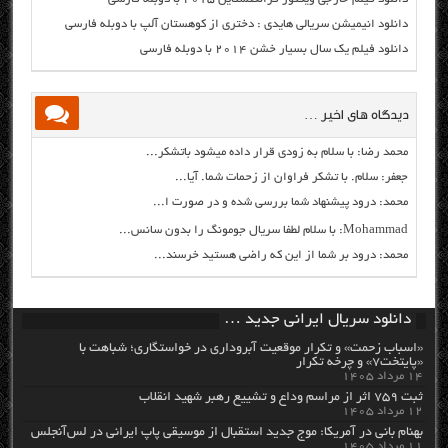
دانلود انیمیشن سریالی هایدی : دختری از کوهستان آلپ با دوبله فارسی
دانلود فیلم یک سال بسیار خشن ۲۰۱۴ با دوبله فارسی
دیدگاه های اخیر …
محمد رضا: با سلام به زودی قرار داده میشود باتشکر...
جعفر: سلام. با تشکر فراوان از زحمات شما. آیا...
محمد: درود پیشنهاد شما بررسی شده و در صورت ا...
Mohammad: با سلام لطفا سریال جومونگ را بدون سانس...
محمد: درود بر شما از این که راضی هستید خرسند...
دانلود سریال ایرانی جدید …
«اسباب زحمت» و تکرار موقعیت آبروداری در خواستگاری؛ شباهت با
«پایتخت۷» و چرخه تکرار
۱۴ مرداد ۱۴۰۵
ثبت ۷۵۹ اثر از مراسم وداع و تشییع رهبر شهید انقلاب
۱۲ مرداد ۱۴۰۵
بهنام بانی در آمریکا: موج جدید استقبال از موسیقی پاپ ایرانی در لس‌آنجلس
۱۱ مرداد ۱۴۰۵