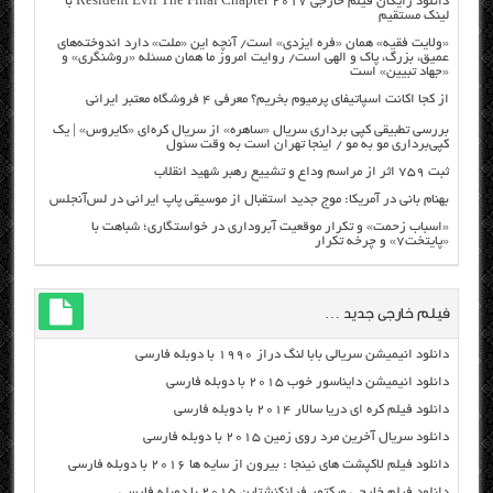
دانلود رایگان فیلم خارجی Resident Evil The Final Chapter 2017 با
لینک مستقیم
«ولایت فقیه» همان «فره ایزدی» است/ آنچه این «ملت» دارد اندوخته‌های
عمیق، بزرگ، پاک و الهی است/ روایت امروز ما همان مسئله «روشنگری» و
«جهاد تبیین» است
از کجا اکانت اسپاتیفای پرمیوم بخریم؟ معرفی ۴ فروشگاه معتبر ایرانی
بررسی تطبیقی کپی برداری سریال «ساهره» از سریال کره‌ای «کایروس» | یک
کپی‌برداری مو به مو / اینجا تهران است به وقت سئول
ثبت ۷۵۹ اثر از مراسم وداع و تشییع رهبر شهید انقلاب
بهنام بانی در آمریکا: موج جدید استقبال از موسیقی پاپ ایرانی در لس‌آنجلس
«اسباب زحمت» و تکرار موقعیت آبروداری در خواستگاری؛ شباهت با
«پایتخت۷» و چرخه تکرار
فیلم خارجی جدید …
دانلود انیمیشن سریالی بابا لنگ دراز ۱۹۹۰ با دوبله فارسی
دانلود انیمیشن دایناسور خوب ۲۰۱۵ با دوبله فارسی
دانلود فیلم کره ای دریا سالار ۲۰۱۴ با دوبله فارسی
دانلود سریال آخرین مرد روی زمین ۲۰۱۵ با دوبله فارسی
دانلود فیلم لاکپشت های نینجا : بیرون از سایه ها ۲۰۱۶ با دوبله فارسی
دانلود فیلم خارجی ویکتور فرانکنشتاین ۲۰۱۵ با دوبله فارسی