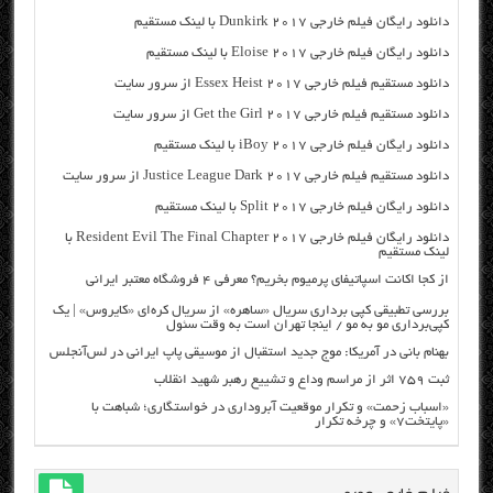
دانلود رایگان فیلم خارجی Dunkirk 2017 با لینک مستقیم
دانلود رایگان فیلم خارجی Eloise 2017 با لینک مستقیم
دانلود مستقیم فیلم خارجی Essex Heist 2017 از سرور سایت
دانلود مستقیم فیلم خارجی Get the Girl 2017 از سرور سایت
دانلود رایگان فیلم خارجی iBoy 2017 با لینک مستقیم
دانلود مستقیم فیلم خارجی Justice League Dark 2017 از سرور سایت
دانلود رایگان فیلم خارجی Split 2017 با لینک مستقیم
دانلود رایگان فیلم خارجی Resident Evil The Final Chapter 2017 با
لینک مستقیم
از کجا اکانت اسپاتیفای پرمیوم بخریم؟ معرفی ۴ فروشگاه معتبر ایرانی
بررسی تطبیقی کپی برداری سریال «ساهره» از سریال کره‌ای «کایروس» | یک
کپی‌برداری مو به مو / اینجا تهران است به وقت سئول
بهنام بانی در آمریکا: موج جدید استقبال از موسیقی پاپ ایرانی در لس‌آنجلس
ثبت ۷۵۹ اثر از مراسم وداع و تشییع رهبر شهید انقلاب
«اسباب زحمت» و تکرار موقعیت آبروداری در خواستگاری؛ شباهت با
«پایتخت۷» و چرخه تکرار