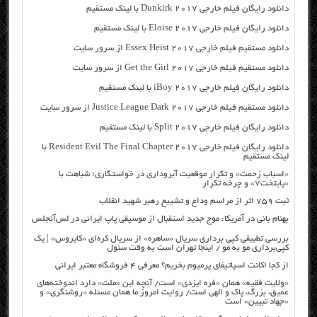
دانلود رایگان فیلم خارجی Dunkirk 2017 با لینک مستقیم
دانلود رایگان فیلم خارجی Eloise 2017 با لینک مستقیم
دانلود مستقیم فیلم خارجی Essex Heist 2017 از سرور سایت
دانلود مستقیم فیلم خارجی Get the Girl 2017 از سرور سایت
دانلود رایگان فیلم خارجی iBoy 2017 با لینک مستقیم
دانلود مستقیم فیلم خارجی Justice League Dark 2017 از سرور سایت
دانلود رایگان فیلم خارجی Split 2017 با لینک مستقیم
دانلود رایگان فیلم خارجی Resident Evil The Final Chapter 2017 با
لینک مستقیم
«اسباب زحمت» و تکرار موقعیت آبروداری در خواستگاری؛ شباهت با
«پایتخت۷» و چرخه تکرار
ثبت ۷۵۹ اثر از مراسم وداع و تشییع رهبر شهید انقلاب
بهنام بانی در آمریکا: موج جدید استقبال از موسیقی پاپ ایرانی در لس‌آنجلس
بررسی تطبیقی کپی برداری سریال «ساهره» از سریال کره‌ای «کایروس» | یک
کپی‌برداری مو به مو / اینجا تهران است به وقت سئول
از کجا اکانت اسپاتیفای پرمیوم بخریم؟ معرفی ۴ فروشگاه معتبر ایرانی
«ولایت فقیه» همان «فره ایزدی» است/ آنچه این «ملت» دارد اندوخته‌های
عمیق، بزرگ، پاک و الهی است/ روایت امروز ما همان مسئله «روشنگری» و
«جهاد تبیین» است