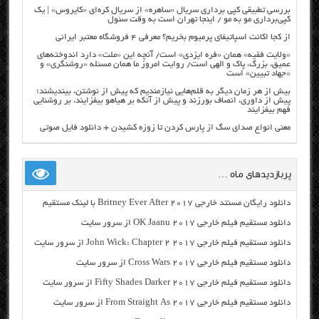
بررسی تطبیقی کپی برداری سریال «ساهره» از سریال کره‌ای «کایروس» | یک
کپی‌برداری مو به مو / اینجا تهران است به وقت سئول
از کجا اکانت اسپاتیفای پرمیوم بخریم؟ معرفی ۴ فروشگاه معتبر ایرانی
«ولایت فقیه» همان «فره ایزدی» است/ آنچه این «ملت» دارد اندوخته‌های
عمیق، بزرگ، پاک و الهی است/ روایت امروز ما همان مسئله «روشنگری» و
«جهاد تبیین» است
بیش از هر زمان دیگر به قلم‌هایی نیازمندیم که پیش از نوشتن، بیندیشند؛
پیش از داوری، انصاف بورزند و پیش از آنکه بر هیاهو بیفزایند، بر روشنایی
فهم بیفزایند
معنی انواع صدای سگ از پارس کردن تا زوزه کشیدن + دانلود فایل صوتی
پربازدیدهای ماه …
دانلود رایگان مسنتد خارجی Britney Ever After 2017 با لینک مستقیم
دانلود مستقیم فیلم خارجی OK Jaanu 2017 از سرور سایت
دانلود مستقیم فیلم خارجی John Wick: Chapter 2 2017 از سرور سایت
دانلود مستقیم فیلم خارجی Cross Wars 2017 از سرور سایت
دانلود مستقیم فیلم خارجی Fifty Shades Darker 2017 از سرور سایت
دانلود مستقیم فیلم خارجی From Straight As 2017 از سرور سایت