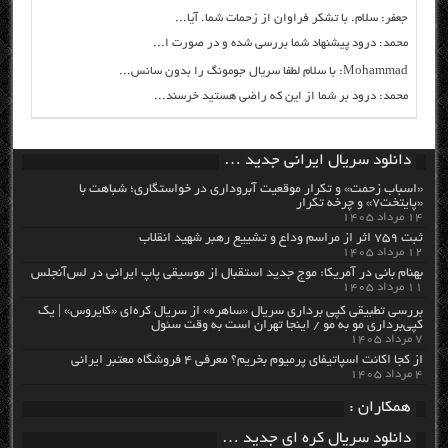
جعفر: سلام. با تشکر فراوان از زحمات شما. آیا...
محمد: درود پیشنهاد شما بررسی شده و در صورت ا...
Mohammad: با سلام لطفا سریال جومونگ را بدون سانس...
محمد: درود بر شما از این که راضی هستید خرسند...
دانلود سریال ایرانی جدید …
«اسباب زحمت» و تکرار موقعیت آبروداری در خواستگاری؛ شباهت با
«پایتخت۷» و چرخه تکرار
۱۴ مرداد ۱۴۰۵
ثبت ۷۵۹ اثر از مراسم وداع و تشییع رهبر شهید انقلاب
۱۲ مرداد ۱۴۰۵
بهنام بانی در آمریکا: موج جدید استقبال از موسیقی پاپ ایرانی در لس‌آنجلس
۱۱ مرداد ۱۴۰۵
بررسی تطبیقی کپی برداری سریال «ساهره» از سریال کره‌ای «کایروس» | یک
کپی‌برداری مو به مو / اینجا تهران است به وقت سئول
۷ مرداد ۱۴۰۵
از کجا اکانت اسپاتیفای پرمیوم بخریم؟ معرفی ۴ فروشگاه معتبر ایرانی
۴ مرداد ۱۴۰۵
همکاران :
دانلود سریال کره ای جدید …