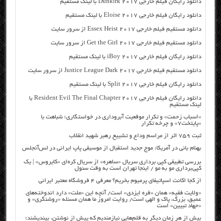
دانلود رایگان فیلم خارجی Dunkirk 2017 با لینک مستقیم
دانلود رایگان فیلم خارجی Eloise 2017 با لینک مستقیم
دانلود مستقیم فیلم خارجی Essex Heist 2017 از سرور سایت
دانلود مستقیم فیلم خارجی Get the Girl 2017 از سرور سایت
دانلود رایگان فیلم خارجی iBoy 2017 با لینک مستقیم
دانلود مستقیم فیلم خارجی Justice League Dark 2017 از سرور سایت
دانلود رایگان فیلم خارجی Split 2017 با لینک مستقیم
دانلود رایگان فیلم خارجی Resident Evil The Final Chapter 2017 با
لینک مستقیم
«اسباب زحمت» و تکرار موقعیت آبروداری در خواستگاری؛ شباهت با
«پایتخت۷» و چرخه تکرار
ثبت ۷۵۹ اثر از مراسم وداع و تشییع رهبر شهید انقلاب
بهنام بانی در آمریکا: موج جدید استقبال از موسیقی پاپ ایرانی در لس‌آنجلس
بررسی تطبیقی کپی برداری سریال «ساهره» از سریال کره‌ای «کایروس» | یک
کپی‌برداری مو به مو / اینجا تهران است به وقت سئول
از کجا اکانت اسپاتیفای پرمیوم بخریم؟ معرفی ۴ فروشگاه معتبر ایرانی
«ولایت فقیه» همان «فره ایزدی» است/ آنچه این «ملت» دارد اندوخته‌های
عمیق، بزرگ، پاک و الهی است/ روایت امروز ما همان مسئله «روشنگری» و
«جهاد تبیین» است
بیش از هر زمان دیگر به قلم‌هایی نیازمندیم که پیش از نوشتن، بیندیشند؛