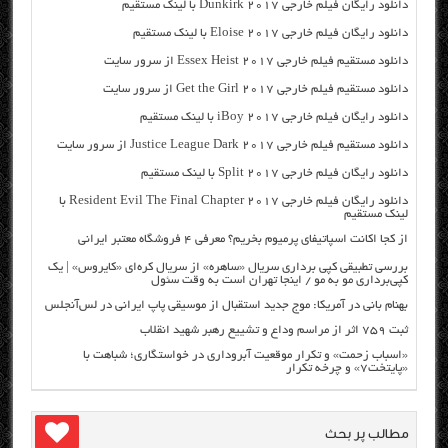
دانلود رایگان فیلم خارجی Dunkirk 2017 با لینک مستقیم
دانلود رایگان فیلم خارجی Eloise 2017 با لینک مستقیم
دانلود مستقیم فیلم خارجی Essex Heist 2017 از سرور سایت
دانلود مستقیم فیلم خارجی Get the Girl 2017 از سرور سایت
دانلود رایگان فیلم خارجی iBoy 2017 با لینک مستقیم
دانلود مستقیم فیلم خارجی Justice League Dark 2017 از سرور سایت
دانلود رایگان فیلم خارجی Split 2017 با لینک مستقیم
دانلود رایگان فیلم خارجی Resident Evil The Final Chapter 2017 با
لینک مستقیم
از کجا اکانت اسپاتیفای پرمیوم بخریم؟ معرفی ۴ فروشگاه معتبر ایرانی
بررسی تطبیقی کپی برداری سریال «ساهره» از سریال کره‌ای «کایروس» | یک
کپی‌برداری مو به مو / اینجا تهران است به وقت سئول
بهنام بانی در آمریکا: موج جدید استقبال از موسیقی پاپ ایرانی در لس‌آنجلس
ثبت ۷۵۹ اثر از مراسم وداع و تشییع رهبر شهید انقلاب
«اسباب زحمت» و تکرار موقعیت آبروداری در خواستگاری؛ شباهت با
«پایتخت۷» و چرخه تکرار
مطالب پر بحث