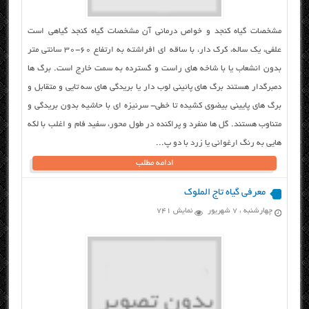
مشخصات گیاه کنجد و خواص درمانی آن مشخصات گیاه کنجد گیاهی است
علفی، یك ساله، كرك دار، با ساقه ای افراشته به ارتفاع ۶۰-۳۰ سانتی متر
بدون انشعاب یا با شاخه های راست و گسترده به سمت خارج است. برگ ها
دمبرگدار هستند برگ های پائینی لوب دار یا بریدگی های سه تایی و متقابل و
برگ های پایینی بیضوی كشیده تا خطی- سرنیزه ای با حاشیه بدون بریدگی و
متناوب هستند. گل ها منفرد و پراكنده در طول محور، سفید فام و اغلب با لكه
هایی به رنگ ارغوانی یا زرد با دو پ...
ادامه مطلب
معرفی گیاه تاج الملوک
چهارشنبه ، ۷ شهریور
نمایش 741