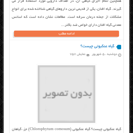
همچنین تمام اجزای گیاهی آن، در اهداف دارویی مورد استفاده قرار می
گیرند. گیاه افنان، یکی از قدیمی ترین داروهای گیاهی شناخته شده برای انواع
مشکلات از جمله درمان سرفه است. مطالعات نشان داده است که اسانس
معدنی گیاه افنان دارای خواص ضد باکتر...
ادامه مطلب
گیاه عنکبوتی چیست؟
دوشنبه ، ۵ شهریور
نمایش 757
گیاه عنکبوتی چیست؟ گیاه عنکبوتی (Chlorophytum comosum) جزء گیاهان