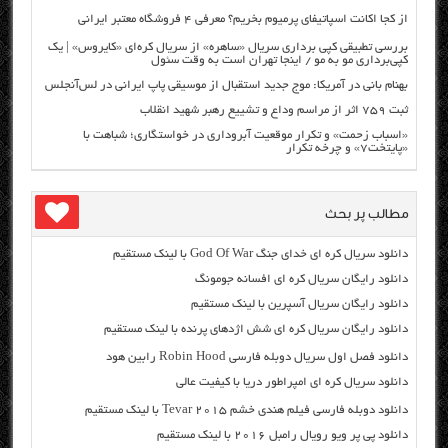
از کجا اکانت اسپاتیفای پرمیوم بخریم؟ معرفی ۴ فروشگاه معتبر ایرانی
بررسی تطبیقی کپی برداری سریال «ساهره» از سریال کره‌ای «کایروس» | یک
کپی‌برداری مو به مو / اینجا تهران است به وقت سئول
بهنام بانی در آمریکا: موج جدید استقبال از موسیقی پاپ ایرانی در لس‌آنجلس
ثبت ۷۵۹ اثر از مراسم وداع و تشییع رهبر شهید انقلاب
«اسباب زحمت» و تکرار موقعیت آبروداری در خواستگاری؛ شباهت با
«پایتخت۷» و چرخه تکرار
مطالب پر بحث
دانلود سریال کره ای خدای جنگ God Of War با لینک مستقیم
دانلود رایگان سریال کره ای افسانه جومونگ
دانلود رایگان سریال آسپرین با لینک مستقیم
دانلود رایگان سریال کره ای شش اژدهای پرنده با لینک مستقیم
دانلود فصل اول سریال دوبله فارسی Robin Hood رابین هود
دانلود سریال کره ای امپراطور دریا با کیفیت عالی
دانلود دوبله فارسی فیلم هندی خشم Tevar ۲۰۱۵ با لینک مستقیم
دانلود پی پر ویو رویال رامبل ۲۰۱۶ با لینک مستقیم