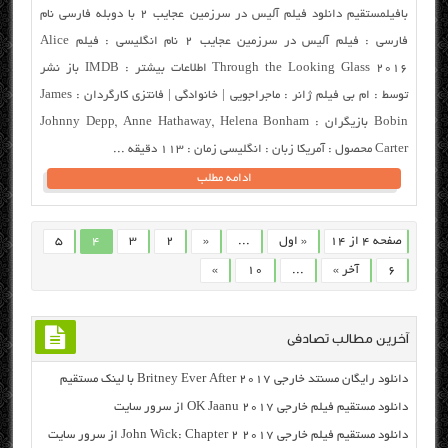
بافیلمستقیم دانلود فیلم آلیس در سرزمین عجایب ۲ با دوبله فارسی نام
فارسی : فیلم آلیس در سرزمین عجایب ۲ نام انگلیسی : فیلم Alice
Through the Looking Glass 2016 اطلاعات بیشتر : IMDB باز نشر
توسط : ام بی فیلم ژانر : ماجراجویی | خانوادگی | فانتزی کارگردان : James
Bobin بازیگران : Johnny Depp, Anne Hathaway, Helena Bonham
Carter محصول : آمریکا زبان : انگلیسی زمان : ۱۱۳ دقیقه ...
ادامه مطلب
صفحه 4 از 14
« اول
...
«
2
3
4
5
6
آخر »
...
10
»
آخرین مطالب تصادفی
دانلود رایگان مسنتد خارجی Britney Ever After 2017 با لینک مستقیم
دانلود مستقیم فیلم خارجی OK Jaanu 2017 از سرور سایت
دانلود مستقیم فیلم خارجی John Wick: Chapter 2 2017 از سرور سایت