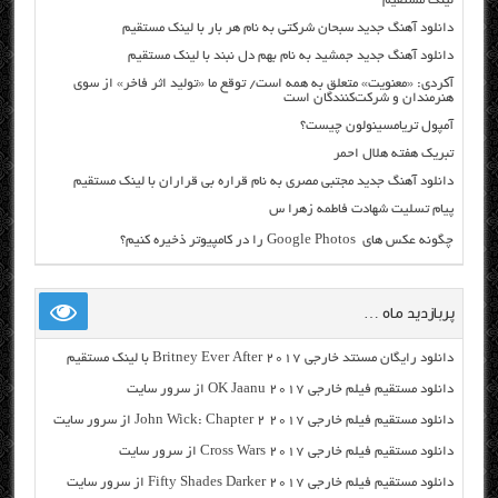
لینک مستقیم
دانلود آهنگ جدید سبحان شرکتی به نام هر بار با لینک مستقیم
دانلود آهنگ جدید جمشید به نام بهم دل نبند با لینک مستقیم
آکردی: «معنویت» متعلق به همه است/ توقع ما «تولید اثر فاخر» از سوی
هنرمندان و شرکت‌کنندگان است
آمپول تریامسینولون چیست؟
تبریک هفته هلال احمر
دانلود آهنگ جدید مجتبی مصری به نام قراره بی قراران با لینک مستقیم
پیام تسلیت شهادت فاطمه زهرا س
چگونه عکس های Google Photos را در کامپیوتر ذخیره کنیم؟
پربازدید ماه …
دانلود رایگان مسنتد خارجی Britney Ever After 2017 با لینک مستقیم
دانلود مستقیم فیلم خارجی OK Jaanu 2017 از سرور سایت
دانلود مستقیم فیلم خارجی John Wick: Chapter 2 2017 از سرور سایت
دانلود مستقیم فیلم خارجی Cross Wars 2017 از سرور سایت
دانلود مستقیم فیلم خارجی Fifty Shades Darker 2017 از سرور سایت