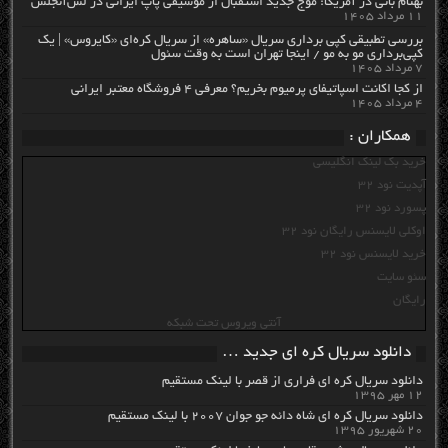
بهنام بانی در آمریکا: موج جدید استقبال از موسیقی پاپ ایرانی در لس‌آنجلس
۱۱ مرداد ۱۴۰۵
بررسی تطبیقی کپی برداری سریال «ساهره» از سریال کره‌ای «کایروس» | یک
کپی‌برداری مو به مو / اینجا تهران است به وقت سئول
۷ مرداد ۱۴۰۵
از کجا اکانت اسپاتیفای پرمیوم بخریم؟ معرفی ۴ فروشگاه معتبر ایرانی
۴ مرداد ۱۴۰۵
همکاران :
خرید بک لینک انگلیسی
آپدیت نود 32
پسورد نود 32
اوکلی لایسنس رایگان نود 32
خرید لایسنس نود 32
سئو سایت
رایگان
آنتی ویروس تحت شبکه
دانلود سریال کره ای جدید …
دانلود سریال کره ای فراری از قصر با لینک مستقیم
۱۲ مهر ۱۳۹۵
دانلود سریال کره ای شاه دائه جو جوان ۲۰۰۷ با لینک مستقیم
۲۰ شهریور ۱۳۹۵