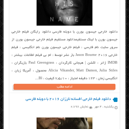
دانلود خارجی جیسون بورن با دوبله فارسی دانلود رایگان فیلم خارجی
جیسون بورن با لینک مستقیمدانلود مستقیم فیلم خارجی جیسون بورن از
سرور سایت نام فارسی : فیلم خارجی جیسون بورن نام انگلیسی : فیلم
خارجی Jason Bourne 2016 باز نشر توسط : ام بی فیلم اطلاعات بیشتر :
IMDB ژانر : اکشن | هیجانی کارگردان : Paul Greengrass بازیگران :
Alicia Vikander, Matt Damon, Julia Stiles محصول : آمریکا زبان :
انگلیسی زمان : ۱۲۳ دقیقه امتیاز : ۷٫۵/۱۰ کیفیت : Bl...
ادامه مطلب
دانلود فیلم خارجی افسانه تارزان ۲۰۱۶ با دوبله فارسی
یکشنبه ، ۴ مهر
نمایش 2,796