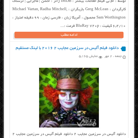
توسط : ام بی فیلم اطلاعات بیشتر : IMDB ژانر : اکشن | ماجرایی | ترسناک
کارگردان : Greg McLean بازیگران : Michael Vartan, Radha Mitchell,
Sam Worthington محصول : آمریکا زبان : فارسی زمان : ۹۹ دقیقه امتیاز :
۶٫۲/۱۰ کیفیت : BluRay 720p فرمت :...
ادامه مطلب
دانلود فیلم آلیس در سرزمین عجایب ۲ ۲۰۱۶ با لینک مستقیم
جمعه ، ۲ مهر
نمایش 5,165
دانلود آلیس در سرزمین عجایب ۲ دانلود فیلم آلیس در سرزمین عجایب ۲