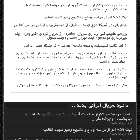
«اسباب زحمت» و تکرار موقعیت آبروداری در خواستگاری؛ شباهت با
«پایتخت۷» و چرخه تکرار
ثبت ۷۵۹ اثر از مراسم وداع و تشییع رهبر شهید انقلاب
بهنام بانی در آمریکا: موج جدید استقبال از موسیقی پاپ ایرانی در لس‌آنجلس
بررسی تطبیقی کپی برداری سریال «ساهره» از سریال کره‌ای «کایروس» | یک
کپی‌برداری مو به مو / اینجا تهران است به وقت سئول
از کجا اکانت اسپاتیفای پرمیوم بخریم؟ معرفی ۴ فروشگاه معتبر ایرانی
«ولایت فقیه» همان «فره ایزدی» است/ آنچه این «ملت» دارد اندوخته‌های
عمیق، بزرگ، پاک و الهی است/ روایت امروز ما همان مسئله «روشنگری» و
«جهاد تبیین» است
بیش از هر زمان دیگر به قلم‌هایی نیازمندیم که پیش از نوشتن، بیندیشند؛
پیش از داوری، انصاف بورزند و پیش از آنکه بر هیاهو بیفزایند، بر روشنایی
فهم بیفزایند
معنی انواع صدای سگ از پارس کردن تا زوزه کشیدن + دانلود فایل صوتی
دانلود سریال ایرانی جدید …
«اسباب زحمت» و تکرار موقعیت آبروداری در خواستگاری؛ شباهت با
«پایتخت۷» و چرخه تکرار
۱۴ مرداد ۱۴۰۵
ثبت ۷۵۹ اثر از مراسم وداع و تشییع رهبر شهید انقلاب
۱۲ مرداد ۱۴۰۵