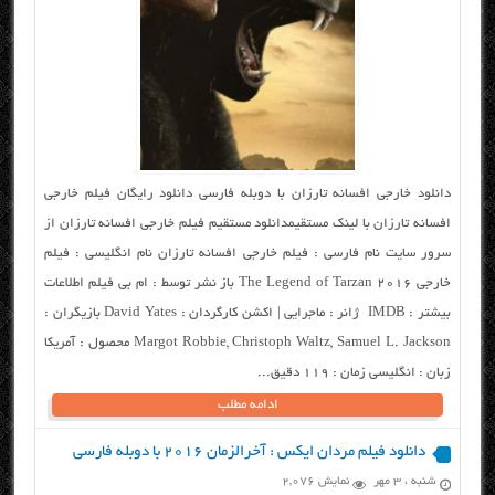
دانلود خارجی افسانه تارزان با دوبله فارسی دانلود رایگان فیلم خارجی
افسانه تارزان با لینک مستقیمدانلود مستقیم فیلم خارجی افسانه تارزان از
سرور سایت نام فارسی : فیلم خارجی افسانه تارزان نام انگلیسی : فیلم
خارجی The Legend of Tarzan 2016 باز نشر توسط : ام بی فیلم اطلاعات
بیشتر : IMDB ژانر : ماجرایی | اکشن کارگردان : David Yates بازیگران :
Margot Robbie, Christoph Waltz, Samuel L. Jackson محصول : آمریکا
زبان : انگلیسی زمان : ۱۱۹ دقیق...
ادامه مطلب
دانلود فیلم مردان ایکس : آخرالزمان ۲۰۱۶ با دوبله فارسی
شنبه ، ۳ مهر
نمایش 2,076