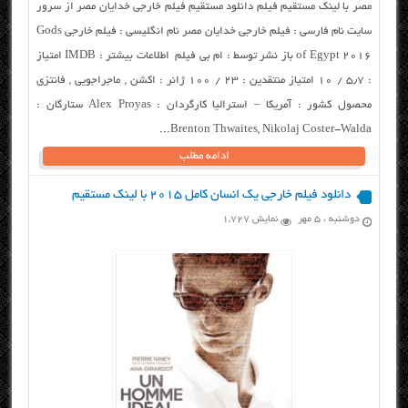
مصر با لینک مستقیم فیلم دانلود مستقیم فیلم خارجی خدایان مصر از سرور
سایت نام فارسی : فیلم خارجی خدایان مصر نام انگلیسی : فیلم خارجی Gods
of Egypt 2016 باز نشر توسط : ام بی فیلم اطلاعات بیشتر : IMDB امتیاز
: ۵٫۷ / ۱۰ امتیاز منتقدین : ۲۳ / ۱۰۰ ژانر : اکشن , ماجراجویی , فانتزی
محصول کشور : آمریکا – استرالیا کارگردان : Alex Proyas ستارگان :
Brenton Thwaites, Nikolaj Coster-Walda...
ادامه مطلب
دانلود فیلم خارجی یک انسان کامل ۲۰۱۵ با لینک مستقیم
دوشنبه ، ۵ مهر
نمایش 1,727