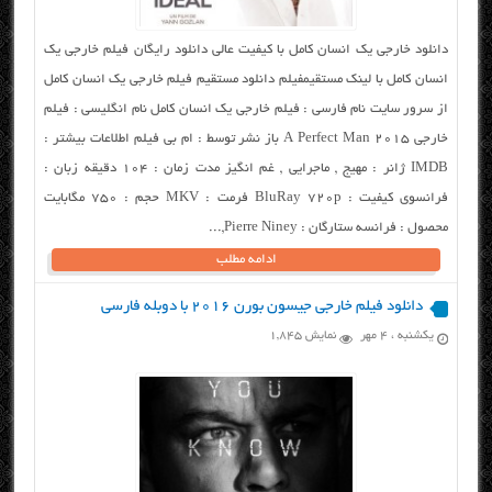
دانلود خارجی یک انسان کامل با کیفیت عالی دانلود رایگان فیلم خارجی یک
انسان کامل با لینک مستقیمفیلم دانلود مستقیم فیلم خارجی یک انسان کامل
از سرور سایت نام فارسی : فیلم خارجی یک انسان کامل نام انگلیسی : فیلم
خارجی A Perfect Man 2015 باز نشر توسط : ام بی فیلم اطلاعات بیشتر :
IMDB ژانر : مهیج , ماجرایی , غم انگیز مدت زمان : ۱۰۴ دقیقه زبان :
فرانسوی کیفیت : BluRay 720p فرمت : MKV حجم : ۷۵۰ مگابایت
محصول : فرانسه ستارگان : Pierre Niney,...
ادامه مطلب
دانلود فیلم خارجی جیسون بورن ۲۰۱۶ با دوبله فارسی
یکشنبه ، ۴ مهر
نمایش 1,845