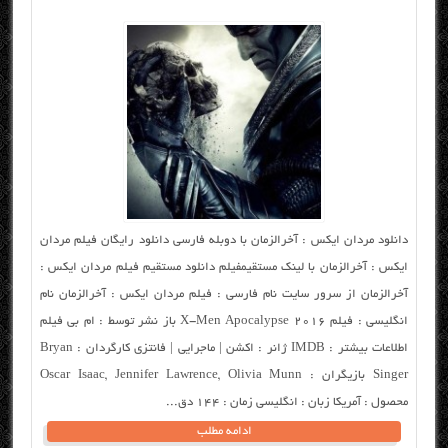
دانلود مردان ایکس : آخرالزمان با دوبله فارسی دانلود رایگان فیلم مردان
ایکس : آخرالزمان با لینک مستقیمفیلم دانلود مستقیم فیلم مردان ایکس :
آخرالزمان از سرور سایت نام فارسی : فیلم مردان ایکس : آخرالزمان نام
انگلیسی : فیلم X-Men Apocalypse 2016 باز نشر توسط : ام بی فیلم
اطلاعات بیشتر : IMDB ژانر : اکشن | ماجرایی | فانتزی کارگردان : Bryan
Singer بازیگران : Oscar Isaac, Jennifer Lawrence, Olivia Munn
محصول : آمریکا زبان : انگلیسی زمان : ۱۴۴ دق...
ادامه مطلب