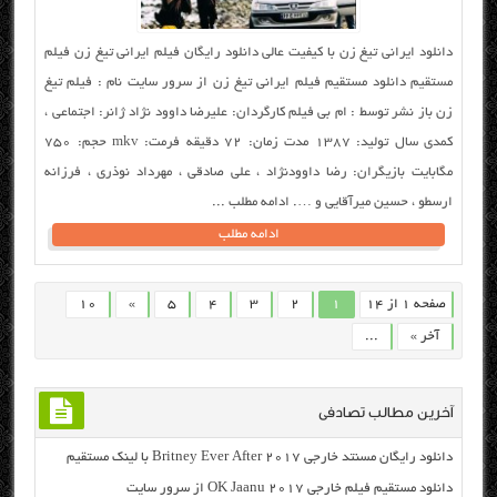
دانلود ایرانی تیغ زن با کیفیت عالی دانلود رایگان فیلم ایرانی تیغ زن فیلم
مستقیم دانلود مستقیم فیلم ایرانی تیغ زن از سرور سایت نام : فیلم تیغ
زن باز نشر توسط : ام بی فیلم کارگردان: علیرضا داوود نژاد ژانر: اجتماعی ،
کمدی سال تولید: ۱۳۸۷ مدت زمان: ۷۲ دقیقه فرمت: mkv حجم: ۷۵۰
مگابایت بازیگران: رضا داوودنژاد ، علی صادقی ، مهرداد نوذری ، فرزانه
ارسطو ، حسین میرآقایی و …. ادامه مطلب ...
ادامه مطلب
صفحه 1 از 14
1
2
3
4
5
»
10
آخر »
...
آخرین مطالب تصادفی
دانلود رایگان مسنتد خارجی Britney Ever After 2017 با لینک مستقیم
دانلود مستقیم فیلم خارجی OK Jaanu 2017 از سرور سایت