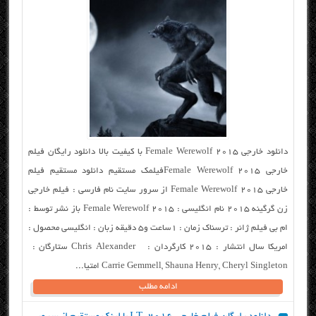
دانلود خارجی Female Werewolf 2015 با کیفیت بالا دانلود رایگان فیلم
خارجی Female Werewolf 2015فیلمک مستقیم دانلود مستقیم فیلم
خارجی Female Werewolf 2015 از سرور سایت نام فارسی : فیلم خارجی
زن گرگینه ۲۰۱۵ نام انگلیسی : Female Werewolf 2015 باز نشر توسط :
ام بی فیلم ژانر : ترسناک زمان : ۱ساعت و۵ دقیقه زبان : انگلیسی محصول :
امریکا سال انتشار : ۲۰۱۵ کارگردان : Chris Alexander ستارگان :
Carrie Gemmell, Shauna Henry, Cheryl Singleton امتیا...
ادامه مطلب