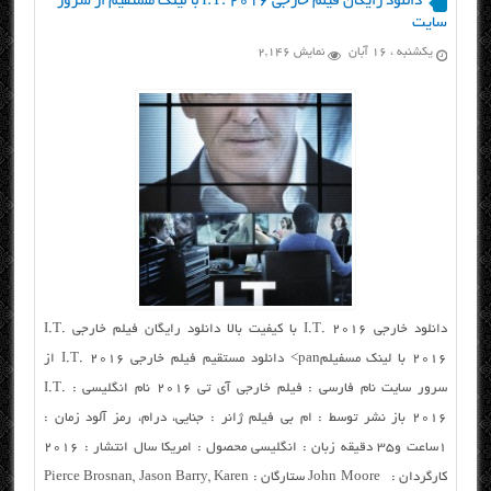
دانلود رایگان فیلم خارجی I.T. 2016 با لینک مستقیم از سرور
سایت
یکشنبه ، ۱۶ آبان
نمایش 2,146
دانلود خارجی I.T. 2016 با کیفیت بالا دانلود رایگان فیلم خارجی I.T.
2016 با لینک مسفیلمpan> دانلود مستقیم فیلم خارجی I.T. 2016 از
سرور سایت نام فارسی : فیلم خارجی آی تی ۲۰۱۶ نام انگلیسی : I.T.
2016 باز نشر توسط : ام بی فیلم ژانر : جنایی، درام، رمز آلود زمان :
۱ساعت و۳۵ دقیقه زبان : انگلیسی محصول : امریکا سال انتشار : ۲۰۱۶
کارگردان : John Moore ستارگان : Pierce Brosnan, Jason Barry, Karen