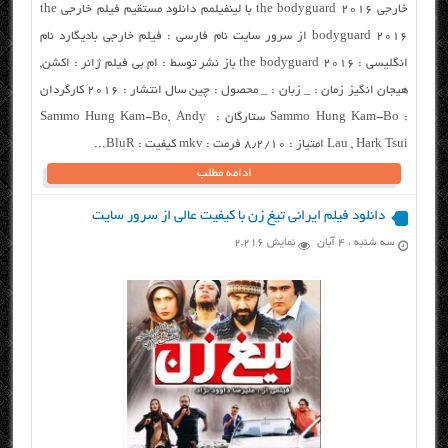
خارجی the bodyguard 2016 با لینفیلمم دانلود مستقیم فیلم خارجی the
bodyguard 2016 از سرور سایت نام فارسی : فیلم خارجی بادیگارد نام
انگلیسی : the bodyguard 2016 باز نشر توسط : ام بی فیلم ژانر : اکشن,
هیجان انگیز زمان : _ زبان : _ محصول : چین سال انتشار : ۲۰۱۶ کارگردان
: Sammo Hung Kam-Bo ستارگان : Sammo Hung Kam-Bo, Andy
Lau , Hark Tsui امتیاز : ۸٫۲/۱۰ فرمت : mkv کیفیت : BluR...
ادامه مطلب
دانلود فیلم ایرانی تیغ زن با کیفیت عالی از سرور سایت
سه شنبه ، ۴ آبان
نمایش 2,216