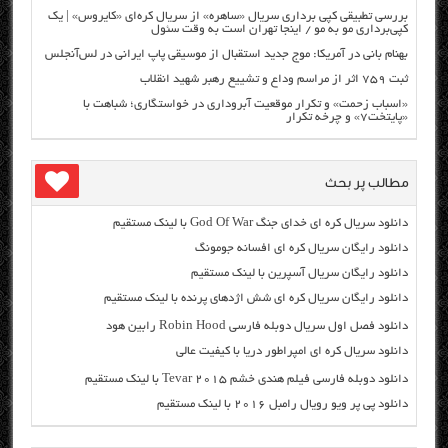
بررسی تطبیقی کپی برداری سریال «ساهره» از سریال کره‌ای «کایروس» | یک
کپی‌برداری مو به مو / اینجا تهران است به وقت سئول
بهنام بانی در آمریکا: موج جدید استقبال از موسیقی پاپ ایرانی در لس‌آنجلس
ثبت ۷۵۹ اثر از مراسم وداع و تشییع رهبر شهید انقلاب
«اسباب زحمت» و تکرار موقعیت آبروداری در خواستگاری؛ شباهت با
«پایتخت۷» و چرخه تکرار
مطالب پر بحث
دانلود سریال کره ای خدای جنگ God Of War با لینک مستقیم
دانلود رایگان سریال کره ای افسانه جومونگ
دانلود رایگان سریال آسپرین با لینک مستقیم
دانلود رایگان سریال کره ای شش اژدهای پرنده با لینک مستقیم
دانلود فصل اول سریال دوبله فارسی Robin Hood رابین هود
دانلود سریال کره ای امپراطور دریا با کیفیت عالی
دانلود دوبله فارسی فیلم هندی خشم Tevar ۲۰۱۵ با لینک مستقیم
دانلود پی پر ویو رویال رامبل ۲۰۱۶ با لینک مستقیم