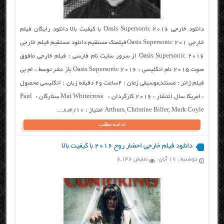
دانلود خارجی Oasis Supersonic 2016 با کیفیت بالا دانلود رایگان فیلم
خارجی Oasis Supersonic 201فیلمنک مستقیم دانلود مستقیم فیلم خارجی
Oasis Supersonic 2016 از سرور سایت نام فارسی : فیلم خارجی مافوق
صوت ۲۰۱۵ نام انگلیسی : Oasis Supersonic 2016 باز نشر توسط : ام بی
فیلم ژانر : مسنتد,موسیقی زمان : ۲ساعت و۲ دقیقه زبان : انگلیسی محصول
: امریکا سال انتشار : ۲۰۱۶ کارگردان : Mat Whitecross ستارگان : Paul
Arthurs, Christine Biller, Mark Coyle امتیاز : ۸٫۴/۱۰...
ادامه مطلب
دانلود فیلم خارجی احضار روح ۲۰۱۶ با کیفیت بالا
دوشنبه ، ۱۷ آبان
نمایش 6,146