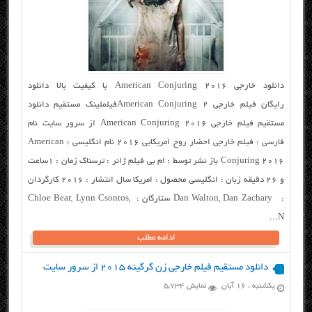
دانلود خارجی American Conjuring 2016 با کیفیت بالا دانلود
رایگان فیلم خارجی American Conjuring 2فیلملینک مستقیم دانلود
مستقیم فیلم خارجی American Conjuring 2016 از سرور سایت نام
فارسی : فیلم خارجی احضار روح امریکایی ۲۰۱۶ نام انگلیسی : American
Conjuring 2016 باز نشر توسط : ام بی فیلم ژانر : ترسناک زمان : ۱ساعت
و ۲۶ دقیقه زبان : انگلیسی محصول : امریکا سال انتشار : ۲۰۱۶ کارگردان
: Dan Walton, Dan Zachary ستارگان : Chloe Bear, Lynn Csontos,
N...
ادامه مطلب
دانلود مستقیم فیلم خارجی زن گرگینه ۲۰۱۵ از سرور سایت
یکشنبه ، ۱۶ آبان
نمایش 5,734