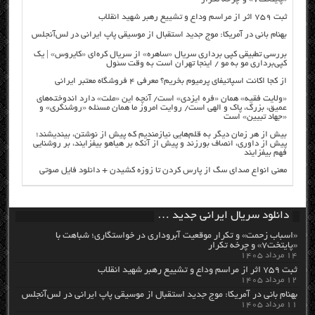
ثبت ۷۵۹ اثر از مراسم وداع و تشییع رهبر شهید انقلاب
بهنام بانی در آمریکا: موج جدید استقبال از موسیقی پاپ ایرانی در لس‌آنجلس
بررسی تطبیقی کپی برداری سریال «ساهره» از سریال کره‌ای «کایروس» | یک
کپی‌برداری مو به مو / اینجا تهران است به وقت سئول
از کجا اکانت اسپاتیفای پرمیوم بخریم؟ معرفی ۴ فروشگاه معتبر ایرانی
«ولایت فقیه» همان «فره ایزدی» است/ آنچه این «ملت» دارد اندوخته‌های
عمیق، بزرگ، پاک و الهی است/ روایت امروز ما همان مسئله «روشنگری» و
«جهاد تبیین» است
بیش از هر زمان دیگر به قلم‌هایی نیازمندیم که پیش از نوشتن، بیندیشند؛
پیش از داوری، انصاف بورزند و پیش از آنکه بر هیاهو بیفزایند، بر روشنایی
فهم بیفزایند
معنی انواع صدای سگ از پارس کردن تا زوزه کشیدن + دانلود فایل صوتی
دانلود سریال ایرانی جدید …
«اسباب زحمت» و تکرار موقعیت آبروداری در خواستگاری؛ شباهت با
«پایتخت۷» و چرخه تکرار
۱۴ مرداد ۱۴۰۵
ثبت ۷۵۹ اثر از مراسم وداع و تشییع رهبر شهید انقلاب
۱۲ مرداد ۱۴۰۵
بهنام بانی در آمریکا: موج جدید استقبال از موسیقی پاپ ایرانی در لس‌آنجلس
۱۱ مرداد ۱۴۰۵