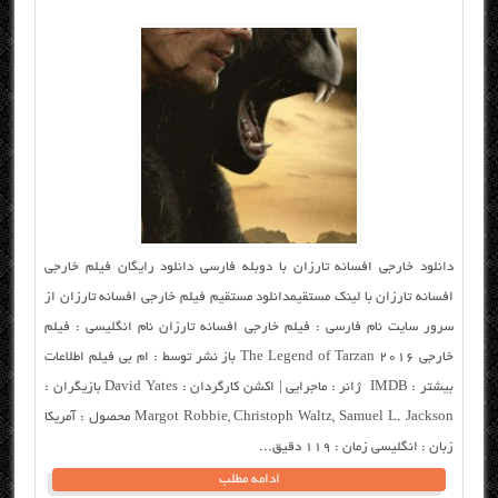
دانلود خارجی افسانه تارزان با دوبله فارسی دانلود رایگان فیلم خارجی
افسانه تارزان با لینک مستقیمدانلود مستقیم فیلم خارجی افسانه تارزان از
سرور سایت نام فارسی : فیلم خارجی افسانه تارزان نام انگلیسی : فیلم
خارجی The Legend of Tarzan 2016 باز نشر توسط : ام بی فیلم اطلاعات
بیشتر : IMDB ژانر : ماجرایی | اکشن کارگردان : David Yates بازیگران :
Margot Robbie, Christoph Waltz, Samuel L. Jackson محصول : آمریکا
زبان : انگلیسی زمان : ۱۱۹ دقیق...
ادامه مطلب