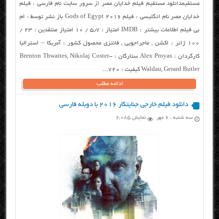
مستقیمدانلود مستقیم فیلم خدایان مصر از سرور سایت نام فارسی : فیلم
خدایان مصر نام انگلیسی : فیلم Gods of Egypt 2016 باز نشر توسط : ام
بی فیلم اطلاعات بیشتر : IMDB امتیاز : ۵٫۷ / ۱۰ امتیاز منتقدین : ۲۳ /
۱۰۰ ژانر : اکشن , ماجراجویی , فانتزی محصول کشور : آمریکا – استرالیا
کارگردان : Alex Proyas ستارگان : Brenton Thwaites, Nikolaj Coster-
Waldau, Gerard Butler کیفیت : ۷۲۰...
ادامه مطلب
دانلود فیلم خارجی جنایتکار ۲۰۱۶ با دوبله فارسی
سه شنبه ، ۶ مهر
نمایش 2,085