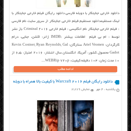
دانلود خارجی جنایتکار با دوبله فارسی دانلود رایگان فیلم خارجی جنایتکار با
لینک مستقیمدانلود مستقیم فیلم خارجی جنایتکار از سرور سایت نام فارسی
: فیلم خارجی جنایتکار نام انگلیسی : فیلم خارجی Criminal 2016 باز نشر
توسط : ام بی فیلم اطلاعات بیشتر :IMDB ژانر: اکشن، جنایی، درام
کارگردان: Ariel Vromen ستارگان: Kevin Costner, Ryan Reynolds, Gal
Gadot محصول کشور: آمریکا، انگلستان سال انتشار: ۲۰۱۶ امتیاز: ۶٫۵ از
۱۰ مدت زمان: ۱۰۴ دقیقه کیفیت: WEBRip 720p...
ادامه مطلب
دانلود رایگان فیلم Warcraft 2016 با کیفیت بالا همراه با دوبله
یکشنبه ، ۴ مهر
نمایش 3,879