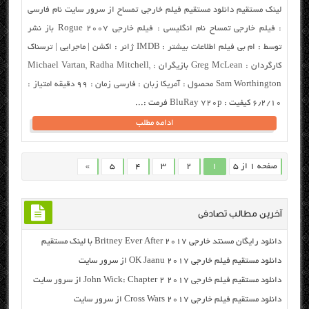
لینک مستقیم دانلود مستقیم فیلم خارجی تمساح از سرور سایت نام فارسی
: فیلم خارجی تمساح نام انگلیسی : فیلم خارجی Rogue 2007 باز نشر
توسط : ام بی فیلم اطلاعات بیشتر : IMDB ژانر : اکشن | ماجرایی | ترسناک
کارگردان : Greg McLean بازیگران : Michael Vartan, Radha Mitchell,
Sam Worthington محصول : آمریکا زبان : فارسی زمان : ۹۹ دقیقه امتیاز :
۶٫۲/۱۰ کیفیت : BluRay 720p فرمت :...
ادامه مطلب
صفحه 1 از 5
1
2
3
4
5
»
آخرین مطالب تصادفی
دانلود رایگان مسنتد خارجی Britney Ever After 2017 با لینک مستقیم
دانلود مستقیم فیلم خارجی OK Jaanu 2017 از سرور سایت
دانلود مستقیم فیلم خارجی John Wick: Chapter 2 2017 از سرور سایت
دانلود مستقیم فیلم خارجی Cross Wars 2017 از سرور سایت