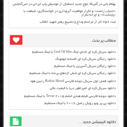
بهنام بانی در آمریکا: موج جدید استقبال از موسیقی پاپ ایرانی در لس‌آنجلس
«اسباب زحمت» و تکرار موقعیت آبروداری در خواستگاری؛ شباهت با
«پایتخت۷» و چرخه تکرار
ثبت ۷۵۹ اثر از مراسم وداع و تشییع رهبر شهید انقلاب
مطالب پر بحث
دانلود سریال کره ای خدای جنگ God Of War با لینک مستقیم
دانلود رایگان سریال کره ای افسانه جومونگ
دانلود رایگان سریال آسپرین با لینک مستقیم
دانلود رایگان سریال کره ای شش اژدهای پرنده با لینک مستقیم
دانلود فصل اول سریال دوبله فارسی Robin Hood رابین هود
دانلود سریال کره ای امپراطور دریا با کیفیت عالی
دانلود دوبله فارسی فیلم هندی خشم Tevar ۲۰۱۵ با لینک مستقیم
دانلود پی پر ویو رویال رامبل ۲۰۱۶ با لینک مستقیم
دانلود انیمیشن جدید …