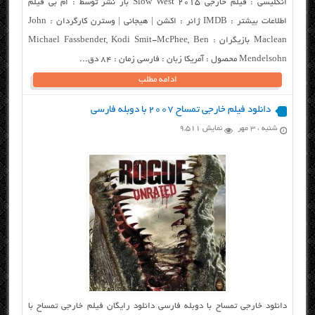
انگلیسی : فیلم خارجی Slow West 2015 باز نشر توسط : ام بی فیلم
اطلاعات بیشتر : IMDB ژانر : اکشن | هیجانی | وسترن کارگردان : John
Maclean بازیگران : Michael Fassbender, Kodi Smit-McPhee, Ben
Mendelsohn محصول : آمریکا زبان : فارسی زمان : ۸۴ دق...
ادامه مطلب
دانلود فیلم خارجی تمساح ۲۰۰۷ با دوبله فارسی
شنبه ، ۳ مهر
نمایش 9,511
دانلود خارجی تمساح با دوبله فارسی دانلود رایگان فیلم خارجی تمساح با