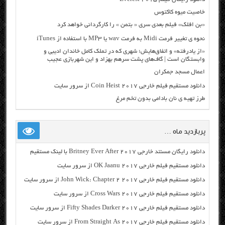
خاصیت میوه کاکتوس
«بن افلک» فیلم بعدی سری « بتمن » را کارگردانی خواهد کرد
نحوه ی تغییر فرمت Midi به فرمت wav یا MP3 با استفاده از iTunes
«از یادرفته» و اتفاق‌هایش؛ شهری که در تملک کامل خاندان ادیبی و
وابستگان است | گاف‌های پشت سرهم بهزاد و این شهربازی عجیب
اعمال مسجد جمکران
دانلود مستقیم فیلم خارجی Coin Heist 2017 از سرور سایت
طرز تهیه ی نان بادامی بدون تخم مرغ
پربازدید ماه …
دانلود رایگان مسنتد خارجی Britney Ever After 2017 با لینک مستقیم
دانلود مستقیم فیلم خارجی OK Jaanu 2017 از سرور سایت
دانلود مستقیم فیلم خارجی John Wick: Chapter 2 2017 از سرور سایت
دانلود مستقیم فیلم خارجی Cross Wars 2017 از سرور سایت
دانلود مستقیم فیلم خارجی Fifty Shades Darker 2017 از سرور سایت
دانلود مستقیم فیلم خارجی From Straight As 2017 از سرور سایت