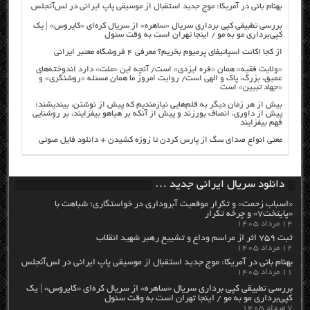
بهنام بانی در آمریکا: موج جدید استقبال از موسیقی پاپ ایرانی در لس‌آنجلس
بررسی تطبیقی کپی برداری سریال «ساهره» از سریال کره‌ای «کایروس» | یک
کپی‌برداری مو به مو / اینجا تهران است به وقت سئول
از کجا اکانت اسپاتیفای پرمیوم بخریم؟ معرفی ۴ فروشگاه معتبر ایرانی
«ولایت فقیه» همان «فره ایزدی» است/ آنچه این «ملت» دارد اندوخته‌های
عمیق، بزرگ، پاک و الهی است/ روایت امروز ما همان مسئله «روشنگری» و
«جهاد تبیین» است
بیش از هر زمان دیگر به قلم‌هایی نیازمندیم که پیش از نوشتن، بیندیشند؛
پیش از داوری، انصاف بورزند و پیش از آنکه بر هیاهو بیفزایند، بر روشنایی
فهم بیفزایند
معنی انواع صدای سگ از پارس کردن تا زوزه کشیدن + دانلود فایل صوتی
دانلود سریال ایرانی جدید …
«اسباب زحمت» و تکرار موقعیت آبروداری در خواستگاری؛ شباهت با
«پایتخت۷» و چرخه تکرار
۱۴ مرداد ۱۴۰۵
ثبت ۷۵۹ اثر از مراسم وداع و تشییع رهبر شهید انقلاب
۱۲ مرداد ۱۴۰۵
بهنام بانی در آمریکا: موج جدید استقبال از موسیقی پاپ ایرانی در لس‌آنجلس
۱۱ مرداد ۱۴۰۵
بررسی تطبیقی کپی برداری سریال «ساهره» از سریال کره‌ای «کایروس» | یک
کپی‌برداری مو به مو / اینجا تهران است به وقت سئول
۷ مرداد ۱۴۰۵