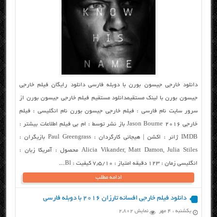
دانلود خارجی جیسون بورن با دوبله فارسی دانلود رایگان فیلم خارجی
جیسون بورن با لینک مستقیمدانلود مستقیم فیلم خارجی جیسون بورن از
سرور سایت نام فارسی : فیلم خارجی جیسون بورن نام انگلیسی : فیلم
خارجی Jason Bourne 2016 باز نشر توسط : ام بی فیلم اطلاعات بیشتر :
IMDB ژانر : اکشن | هیجانی کارگردان : Paul Greengrass بازیگران :
Alicia Vikander, Matt Damon, Julia Stiles محصول : آمریکا زبان :
انگلیسی زمان : ۱۲۳ دقیقه امتیاز : ۷٫۵/۱۰ کیفیت : Bl...
ادامه مطلب
دانلود فیلم خارجی افسانه تارزان ۲۰۱۶ با دوبله فارسی
یکشنبه ، ۴ مهر
نمایش 2,802