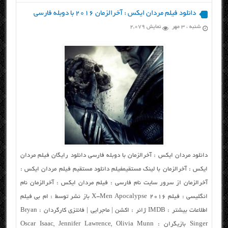
دانلود فیلم مردان ایکس : آخرالزمان ۲۰۱۶ با دوبله فارسی
شنبه ، ۳ مهر
نمایش 2,079
دانلود مردان ایکس : آخرالزمان با دوبله فارسی دانلود رایگان فیلم مردان
ایکس : آخرالزمان با لینک مستقیمفیلم دانلود مستقیم فیلم مردان ایکس :
آخرالزمان از سرور سایت نام فارسی : فیلم مردان ایکس : آخرالزمان نام
انگلیسی : فیلم X-Men Apocalypse 2016 باز نشر توسط : ام بی فیلم
اطلاعات بیشتر : IMDB ژانر : اکشن | ماجرایی | فانتزی کارگردان : Bryan
Singer بازیگران : Oscar Isaac, Jennifer Lawrence, Olivia Munn