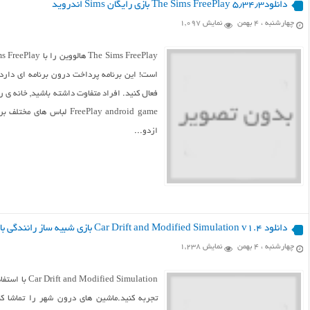
دانلود۵٫۳۴٫۳ The Sims FreePlay بازی رایگان Sims اندروید
چهارشنبه ، ۴ بهمن
نمایش 1,097
است! این برنامه پرداخت درون برنامه ای دارد
FreePlay android game ل
ازدو...
دانلود Car Drift and Modified Simulation v1.4 بازی شبیه ساز رانندگی با ماشین اندروید
چهارشنبه ، ۴ بهمن
نمایش 1,238
d Simulation
تجربه کنید.ماشین های درون شهر را تماشا کن