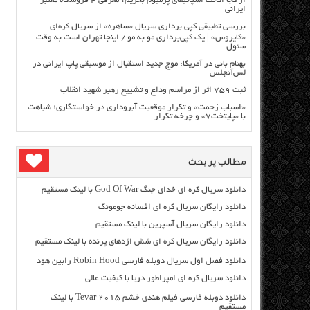
از کجا اکانت اسپاتیفای پرمیوم بخریم؟ معرفی ۴ فروشگاه معتبر
ایرانی
بررسی تطبیقی کپی برداری سریال «ساهره» از سریال کره‌ای
«کایروس» | یک کپی‌برداری مو به مو / اینجا تهران است به وقت
سئول
بهنام بانی در آمریکا: موج جدید استقبال از موسیقی پاپ ایرانی در
لس‌آنجلس
ثبت ۷۵۹ اثر از مراسم وداع و تشییع رهبر شهید انقلاب
«اسباب زحمت» و تکرار موقعیت آبروداری در خواستگاری؛ شباهت
با «پایتخت۷» و چرخه تکرار
مطالب پر بحث
دانلود سریال کره ای خدای جنگ God Of War با لینک مستقیم
دانلود رایگان سریال کره ای افسانه جومونگ
دانلود رایگان سریال آسپرین با لینک مستقیم
دانلود رایگان سریال کره ای شش اژدهای پرنده با لینک مستقیم
دانلود فصل اول سریال دوبله فارسی Robin Hood رابین هود
دانلود سریال کره ای امپراطور دریا با کیفیت عالی
دانلود دوبله فارسی فیلم هندی خشم Tevar ۲۰۱۵ با لینک
مستقیم