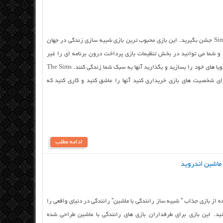
The Sims FreePlay هالووین را با Sims FreePlay جشن بگیرید. این بازی محبوب ترین بازی شبیه سازی زندگی در جهان
 و شما می توانید در بخش تنظیمات بازی پرداخت درون برنامه ای را غیر
فعال کنید. افراد متفاوت داشته باشید, خانه ی رویا های خود را بسازید و بگذارید آنها به سبک شما زندگی کنند. The Sims
باس های مختلف برای شخصیت های بازی خریداری کنید آنها را عاشق کنید و کاری کنید که
ادامه مطلب
Car Drift and Modifie با استفاده از بازی جذاب ” شبیه ساز رانندگی با ماشین” رانندگی در دنیای واقعی را
ید. این بازی برای طرفداران بازی های رانندگی با ماشین طراحی شده