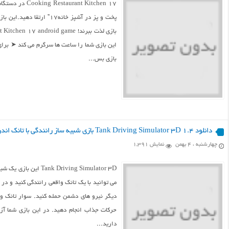
ant Kitchen 17
پخت و پز در آشپز خانه۱۷”
این بازی شما را ساعت ها سرگرم می کند ➤ برای
بازی بس...
دانلود Tank Driving Simulator 3D 1.4 بازی شبیه ساز رانندگی با تانک اندروید
چهارشنبه ، ۴ بهمن
نمایش 1,391
 Driving Simulator 3D
می توانید با یک تانک واقعی رانندگی کنید و در 
دیگر نیرو های دشمن حمله کنید. سوار تانک و
حرکات جذاب انجام دهید. در این بازی شما آز
دارید...