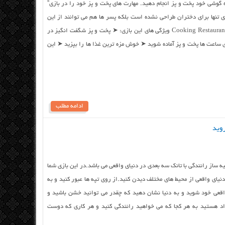
Cooking Restaur در دستگاه گوشی خود پخت و پز انجام دهید. مهارت های پخت و پز خود را در بازی”
 ارتقا دهید.این بازی تنها برای دختران طراحی نشده است بلکه پسر ها هم می توانند از این
بازی لذت ببرند! Cooking Restaurant Kitchen 17 android game ویژگی های این بازی: ➤ پخت و پز شگفت انگیز در
 ساعت ها پخت و پز آماده شوید ➤ خوش مزه ترین غذا ها را بپزید ➤ این
ادامه مطلب
Tank این بازی یک شبیه ساز رانندگی با تانک سه بعدی در دنیای واقعی می باشد.در این بازی شما
دنیای واقعی از محیط های مختلف دیدن کنید.از روی تپه ها عبور کنید و به
اقعی خود شوید و به دنیا نشان دهید که چقدر می توانید خشن باشید و
اد هستید به هر کجا که می خواهید رانندگی کنید و هر کاری که دوست