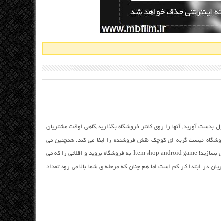
ید و پول بدست آورید. آنها را روی کانتر فروشگاه بگذارید.گاهی اوقات مشتریان
شگاه نیست گربه ای کوچک نقش فروشنده را ایفا می کند. همچنین می
توانید چند شئ را باهم ترکیب کنید و شئ جدیدی بسازید! Item shop android game به فروشگاه بروید و اقلامی را که می
یان در ابتدا کار کم است اما هم چنان که مرحله ی شما بالا می رود تعداد