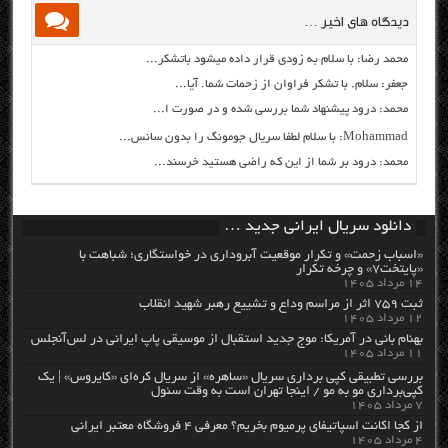
دیدگاه های اخیر …
محمد رضا: با سلام به زودی قرار داده میشود باتشکر...
جعفر: سلام. با تشکر فراوان از زحمات شما. آیا...
محمد: درود پیشنهاد شما بررسی شده و در صورت ا...
Mohammad: با سلام لطفا سریال جومونگ را بدون سانس...
محمد: درود بر شما از این که راضی هستید خرسند...
دانلود سریال ایرانی جدید …
«اسباب زحمت» و تکرار موقعیت آبروداری در خواستگاری؛ شباهت با
«پایتخت۷» و چرخه تکرار
۱۴ مرداد ۱۴۰۵
ثبت ۷۵۹ اثر از مراسم وداع و تشییع رهبر شهید انقلاب
۱۲ مرداد ۱۴۰۵
بهنام بانی در آمریکا: موج جدید استقبال از موسیقی پاپ ایرانی در لس‌آنجلس
۱۱ مرداد ۱۴۰۵
بررسی تطبیقی کپی برداری سریال «ساهره» از سریال کره‌ای «کایروس» | یک
کپی‌برداری مو به مو / اینجا تهران است به وقت سئول
۷ مرداد ۱۴۰۵
از کجا اکانت اسپاتیفای پرمیوم بخریم؟ معرفی ۴ فروشگاه معتبر ایرانی
۴ مرداد ۱۴۰۵