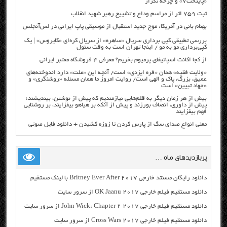
«پایتخت۷» و چرخه تکرار
ثبت ۷۵۹ اثر از مراسم وداع و تشییع رهبر شهید انقلاب
بهنام بانی در آمریکا: موج جدید استقبال از موسیقی پاپ ایرانی در لس‌آنجلس
بررسی تطبیقی کپی برداری سریال «ساهره» از سریال کره‌ای «کایروس» | یک
کپی‌برداری مو به مو / اینجا تهران است به وقت سئول
از کجا اکانت اسپاتیفای پرمیوم بخریم؟ معرفی ۴ فروشگاه معتبر ایرانی
«ولایت فقیه» همان «فره ایزدی» است/ آنچه این «ملت» دارد اندوخته‌های
عمیق، بزرگ، پاک و الهی است/ روایت امروز ما همان مسئله «روشنگری» و
«جهاد تبیین» است
بیش از هر زمان دیگر به قلم‌هایی نیازمندیم که پیش از نوشتن، بیندیشند؛
پیش از داوری، انصاف بورزند و پیش از آنکه بر هیاهو بیفزایند، بر روشنایی
فهم بیفزایند
معنی انواع صدای سگ از پارس کردن تا زوزه کشیدن + دانلود فایل صوتی
پربازدیدهای ماه …
دانلود رایگان مسنتد خارجی Britney Ever After 2017 با لینک مستقیم
دانلود مستقیم فیلم خارجی OK Jaanu 2017 از سرور سایت
دانلود مستقیم فیلم خارجی John Wick: Chapter 2 2017 از سرور سایت
دانلود مستقیم فیلم خارجی Cross Wars 2017 از سرور سایت