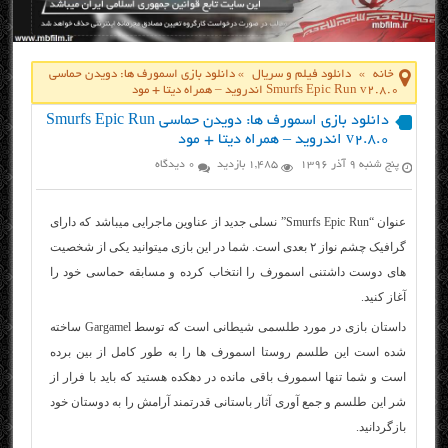
خانه
»
دانلود فیلم و سریال
»
دانلود بازی اسمورف ها: دویدن حماسی
Smurfs Epic Run v2.8.0 اندروید – همراه دیتا + مود
دانلود بازی اسمورف ها: دویدن حماسی Smurfs Epic Run
v2.8.0 اندروید – همراه دیتا + مود
پنج شنبه ۹ آذر ۱۳۹۶
1,485 بازدید
0 دیدگاه
عنوان “Smurfs Epic Run” نسلی جدید از عناوین
ماجرایی
میباشد که دارای
گرافیک چشم نواز ۲ بعدی است. شما در این بازی میتوانید یکی از شخصیت
های دوست داشتنی اسمورف را انتخاب کرده و مسابقه حماسی خود را
آغاز کنید.
داستان بازی در مورد طلسمی شیطانی است که توسط Gargamel ساخته
شده است این طلسم روستا اسمورف ها را به طور کامل از بین برده
است و شما تنها اسمورف باقی مانده در دهکده هستید که باید با فرار از
شر این طلسم و جمع آوری آثار باستانی قدرتمند آرامش را به دوستان خود
بازگردانید.