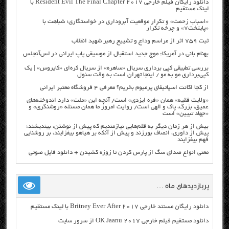
دانلود رایگان فیلم خارجی Resident Evil The Final Chapter 2017 با
لینک مستقیم
«اسباب زحمت» و تکرار موقعیت آبروداری در خواستگاری؛ شباهت با
«پایتخت۷» و چرخه تکرار
ثبت ۷۵۹ اثر از مراسم وداع و تشییع رهبر شهید انقلاب
بهنام بانی در آمریکا: موج جدید استقبال از موسیقی پاپ ایرانی در لس‌آنجلس
بررسی تطبیقی کپی برداری سریال «ساهره» از سریال کره‌ای «کایروس» | یک
کپی‌برداری مو به مو / اینجا تهران است به وقت سئول
از کجا اکانت اسپاتیفای پرمیوم بخریم؟ معرفی ۴ فروشگاه معتبر ایرانی
«ولایت فقیه» همان «فره ایزدی» است/ آنچه این «ملت» دارد اندوخته‌های
عمیق، بزرگ، پاک و الهی است/ روایت امروز ما همان مسئله «روشنگری» و
«جهاد تبیین» است
بیش از هر زمان دیگر به قلم‌هایی نیازمندیم که پیش از نوشتن، بیندیشند؛
پیش از داوری، انصاف بورزند و پیش از آنکه بر هیاهو بیفزایند، بر روشنایی
فهم بیفزایند
معنی انواع صدای سگ از پارس کردن تا زوزه کشیدن + دانلود فایل صوتی
پربازدیدهای ماه …
دانلود رایگان مسنتد خارجی Britney Ever After 2017 با لینک مستقیم
دانلود مستقیم فیلم خارجی OK Jaanu 2017 از سرور سایت