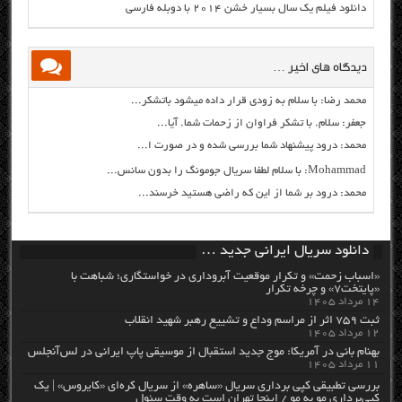
دانلود فیلم یک سال بسیار خشن ۲۰۱۴ با دوبله فارسی
دیدگاه های اخیر …
محمد رضا: با سلام به زودی قرار داده میشود باتشکر...
جعفر: سلام. با تشکر فراوان از زحمات شما. آیا...
محمد: درود پیشنهاد شما بررسی شده و در صورت ا...
Mohammad: با سلام لطفا سریال جومونگ را بدون سانس...
محمد: درود بر شما از این که راضی هستید خرسند...
دانلود سریال ایرانی جدید …
«اسباب زحمت» و تکرار موقعیت آبروداری در خواستگاری؛ شباهت با
«پایتخت۷» و چرخه تکرار
۱۴ مرداد ۱۴۰۵
ثبت ۷۵۹ اثر از مراسم وداع و تشییع رهبر شهید انقلاب
۱۲ مرداد ۱۴۰۵
بهنام بانی در آمریکا: موج جدید استقبال از موسیقی پاپ ایرانی در لس‌آنجلس
۱۱ مرداد ۱۴۰۵
بررسی تطبیقی کپی برداری سریال «ساهره» از سریال کره‌ای «کایروس» | یک
کپی‌برداری مو به مو / اینجا تهران است به وقت سئول