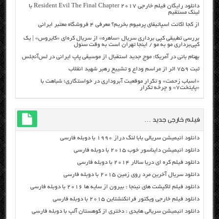
دانلود رایگان فیلم خارجی Resident Evil The Final Chapter 2017 با
لینک مستقیم
از کجا اکانت اسپاتیفای پرمیوم بخریم؟ معرفی ۴ فروشگاه معتبر ایرانی
بررسی تطبیقی کپی برداری سریال «ساهره» از سریال کره‌ای «کایروس» | یک
کپی‌برداری مو به مو / اینجا تهران است به وقت سئول
بهنام بانی در آمریکا: موج جدید استقبال از موسیقی پاپ ایرانی در لس‌آنجلس
ثبت ۷۵۹ اثر از مراسم وداع و تشییع رهبر شهید انقلاب
«اسباب زحمت» و تکرار موقعیت آبروداری در خواستگاری؛ شباهت با
«پایتخت۷» و چرخه تکرار
فیلم خارجی جدید …
دانلود انیمیشن سریالی بابا لنگ دراز ۱۹۹۰ با دوبله فارسی
دانلود انیمیشن دایناسور خوب ۲۰۱۵ با دوبله فارسی
دانلود فیلم کره ای دریا سالار ۲۰۱۴ با دوبله فارسی
دانلود سریال آخرین مرد روی زمین ۲۰۱۵ با دوبله فارسی
دانلود فیلم لاکپشت های نینجا : بیرون از سایه ها ۲۰۱۶ با دوبله فارسی
دانلود فیلم خارجی ویکتور فرانکنشتاین ۲۰۱۵ با دوبله فارسی
دانلود انیمیشن سریالی هایدی : دختری از کوهستان آلپ با دوبله فارسی