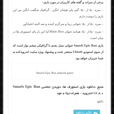
برخی از نمرات و گفته های کاربران در مورد بازی:
– نمره ۵٫۰ از ۵٫۰: گیم پلی هیجان انگیز , گرافیک شگفت انگیز من این
بازی را دوست دارم
– نمره ۵٫۰ از ۵٫۰: عنوانی زیبا و سرگرم کننده و صد البته اعتیادآور
– نمره ۵٫۰ از ۵٫۰: همانند عنوان Mario Bros اما این بار پای اسمورف ها در
میان است.
بازی Smurfs Epic Run عنوانی نسل بعدی با گرافیکی چشم نواز است که
از سوی استودیو Ubisoft منتشر شده و پیشنهاد ویژه سایت اندرویدکده به
شما عزیزان خواهد بود.
Smurfs Epic Run android game
منبع :دانلود بازی اسمورف ها: دویدن حماسی Smurfs Epic Run
v2.8.0 اندروید – همراه دیتا + مود
دانلود
باکس دانلود