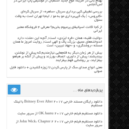
بهنام بانی در آمریکا: موج جدید استقبال از موسیقی پاپ ایرانی در
لس‌آنجلس
بررسی تطبیقی کپی برداری سریال «ساهره» از سریال کره‌ای
«کایروس» | یک کپی‌برداری مو به مو / اینجا تهران است به وقت
سئول
از کجا اکانت اسپاتیفای پرمیوم بخریم؟ معرفی ۴ فروشگاه معتبر
ایرانی
«ولایت فقیه» همان «فره ایزدی» است/ آنچه این «ملت» دارد
اندوخته‌های عمیق، بزرگ، پاک و الهی است/ روایت امروز ما همان
مسئله «روشنگری» و «جهاد تبیین» است
بیش از هر زمان دیگر به قلم‌هایی نیازمندیم که پیش از نوشتن،
بیندیشند؛ پیش از داوری، انصاف بورزند و پیش از آنکه بر هیاهو
بیفزایند، بر روشنایی فهم بیفزایند
معنی انواع صدای سگ از پارس کردن تا زوزه کشیدن + دانلود فایل
صوتی
پربازدیدهای ماه …
دانلود رایگان مسنتد خارجی Britney Ever After 2017 با لینک
مستقیم
دانلود مستقیم فیلم خارجی OK Jaanu 2017 از سرور سایت
دانلود مستقیم فیلم خارجی John Wick: Chapter 2 2017 از
سرور سایت