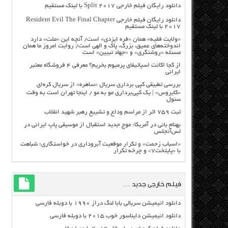
دانلود رایگان فیلم خارجی Split 2017 با لینک مستقیم
دانلود رایگان فیلم خارجی Resident Evil The Final Chapter
2017 با لینک مستقیم
«ولایت فقیه» همان «فره ایزدی» است/ آنچه این «ملت» دارد
اندوخته‌های عمیق، بزرگ، پاک و الهی است/ روایت امروز ما همان
مسئله «روشنگری» و «جهاد تبیین» است
از کجا اکانت اسپاتیفای پرمیوم بخریم؟ معرفی ۴ فروشگاه معتبر
ایرانی
بررسی تطبیقی کپی برداری سریال «ساهره» از سریال کره‌ای
«کایروس» | یک کپی‌برداری مو به مو / اینجا تهران است به وقت
سئول
ثبت ۷۵۹ اثر از مراسم وداع و تشییع رهبر شهید انقلاب
بهنام بانی در آمریکا: موج جدید استقبال از موسیقی پاپ ایرانی در
لس‌آنجلس
«اسباب زحمت» و تکرار موقعیت آبروداری در خواستگاری؛ شباهت
با «پایتخت۷» و چرخه تکرار
فیلم خارجی جدید …
دانلود انیمیشن سریالی بابا لنگ دراز ۱۹۹۰ با دوبله فارسی
دانلود انیمیشن دایناسور خوب ۲۰۱۵ با دوبله فارسی