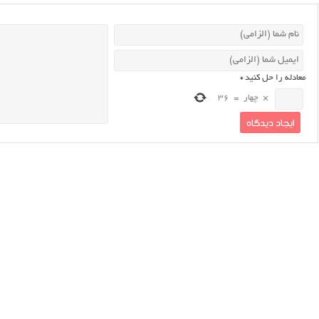
معادله را حل کنید
*
×
چهار
=
36