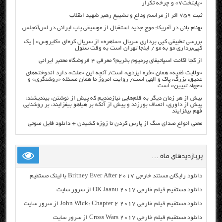
«پایتخت۷» و چرخه تکرار
ثبت ۷۵۹ اثر از مراسم وداع و تشییع رهبر شهید انقلاب
بهنام بانی در آمریکا: موج جدید استقبال از موسیقی پاپ ایرانی در لس‌آنجلس
بررسی تطبیقی کپی برداری سریال «ساهره» از سریال کره‌ای «کایروس» | یک
کپی‌برداری مو به مو / اینجا تهران است به وقت سئول
از کجا اکانت اسپاتیفای پرمیوم بخریم؟ معرفی ۴ فروشگاه معتبر ایرانی
«ولایت فقیه» همان «فره ایزدی» است/ آنچه این «ملت» دارد اندوخته‌های
عمیق، بزرگ، پاک و الهی است/ روایت امروز ما همان مسئله «روشنگری» و
«جهاد تبیین» است
بیش از هر زمان دیگر به قلم‌هایی نیازمندیم که پیش از نوشتن، بیندیشند؛
پیش از داوری، انصاف بورزند و پیش از آنکه بر هیاهو بیفزایند، بر روشنایی
فهم بیفزایند
معنی انواع صدای سگ از پارس کردن تا زوزه کشیدن + دانلود فایل صوتی
پربازدیدهای ماه …
دانلود رایگان مسنتد خارجی Britney Ever After 2017 با لینک مستقیم
دانلود مستقیم فیلم خارجی OK Jaanu 2017 از سرور سایت
دانلود مستقیم فیلم خارجی John Wick: Chapter 2 2017 از سرور سایت
دانلود مستقیم فیلم خارجی Cross Wars 2017 از سرور سایت