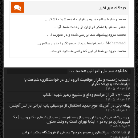
دیدگاه های اخیر …
محمد رضا: با سلام به زودی قرار داده میشود باتشکر...
جعفر: سلام. با تشکر فراوان از زحمات شما. آیا...
محمد: درود پیشنهاد شما بررسی شده و در صورت ا...
Mohammad: با سلام لطفا سریال جومونگ را بدون سانس...
محمد: درود بر شما از این که راضی هستید خرسند...
دانلود سریال ایرانی جدید …
«اسباب زحمت» و تکرار موقعیت آبروداری در خواستگاری؛ شباهت با
«پایتخت۷» و چرخه تکرار
۱۴ مرداد ۱۴۰۵
ثبت ۷۵۹ اثر از مراسم وداع و تشییع رهبر شهید انقلاب
۱۲ مرداد ۱۴۰۵
بهنام بانی در آمریکا: موج جدید استقبال از موسیقی پاپ ایرانی در لس‌آنجلس
۱۱ مرداد ۱۴۰۵
بررسی تطبیقی کپی برداری سریال «ساهره» از سریال کره‌ای «کایروس» | یک
کپی‌برداری مو به مو / اینجا تهران است به وقت سئول
۷ مرداد ۱۴۰۵
از کجا اکانت اسپاتیفای پرمیوم بخریم؟ معرفی ۴ فروشگاه معتبر ایرانی
۴ مرداد ۱۴۰۵