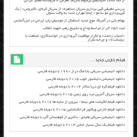
از کجا اکانت اسپاتیفای پرمیوم بخریم؟ معرفی ۴ فروشگاه معتبر ایرانی
بررسی تطبیقی کپی برداری سریال «ساهره» از سریال کره‌ای «کایروس» | یک
کپی‌برداری مو به مو / اینجا تهران است به وقت سئول
بهنام بانی در آمریکا: موج جدید استقبال از موسیقی پاپ ایرانی در لس‌آنجلس
ثبت ۷۵۹ اثر از مراسم وداع و تشییع رهبر شهید انقلاب
«اسباب زحمت» و تکرار موقعیت آبروداری در خواستگاری؛ شباهت با
«پایتخت۷» و چرخه تکرار
فیلم خارجی جدید …
دانلود انیمیشن سریالی بابا لنگ دراز ۱۹۹۰ با دوبله فارسی
دانلود انیمیشن دایناسور خوب ۲۰۱۵ با دوبله فارسی
دانلود فیلم کره ای دریا سالار ۲۰۱۴ با دوبله فارسی
دانلود سریال آخرین مرد روی زمین ۲۰۱۵ با دوبله فارسی
دانلود فیلم لاکپشت های نینجا : بیرون از سایه ها ۲۰۱۶ با دوبله فارسی
دانلود فیلم خارجی ویکتور فرانکنشتاین ۲۰۱۵ با دوبله فارسی
دانلود انیمیشن سریالی هایدی : دختری از کوهستان آلپ با دوبله فارسی
دانلود فیلم یک سال بسیار خشن ۲۰۱۴ با دوبله فارسی