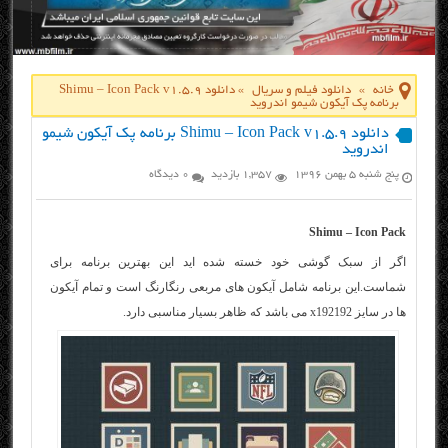
خانه
»
دانلود فیلم و سریال
»
دانلود Shimu – Icon Pack v1.5.9
برنامه پک آیکون شیمو اندروید
دانلود Shimu – Icon Pack v1.5.9 برنامه پک آیکون شیمو
اندروید
پنج شنبه ۵ بهمن ۱۳۹۶
1,357 بازدید
0 دیدگاه
Shimu – Icon Pack
اگر از سبک گوشی خود خسته شده اید این بهترین برنامه برای
شماست.این برنامه شامل آیکون های مربعی رنگارنگ است و تمام آیکون
ها در سایز x192192 می باشد که ظاهر بسیار مناسبی دارد.