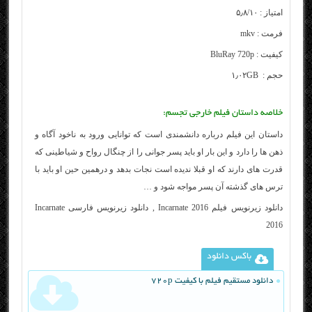
امتیاز : ۵٫۸/۱۰
فرمت : mkv
کیفیت : BluRay 720p
حجم : ۱٫۰۲GB
خلاصه داستان فیلم خارجی تجسم:
داستان این فیلم درباره دانشمندی است که توانایی ورود به ناخود آگاه و
ذهن ها را دارد و این بار او باید پسر جوانی را از چنگال رواح و شیاطینی که
قدرت های دارند که او قبلا ندیده است نجات بدهد و درهمین حین او باید با
ترس های گذشته آن پسر مواجه شود و …
دانلود زیرنویس فیلم Incarnate 2016 , دانلود زیرنویس فارسی Incarnate
2016
باکس دانلود
دانلود مستقیم فیلم با کیفیت 720p