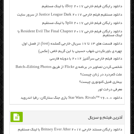
دانلود رایگان فیلم خارجی iBoy 2017 با لینک مستقیم
دانلود مستقیم فیلم خارجی Justice League Dark 2017 از سرور سایت
دانلود رایگان فیلم خارجی Split 2017 با لینک مستقیم
دانلود رایگان فیلم خارجی Resident Evil The Final Chapter 2017 با
لینک مستقیم
دانلود قسمت های ۱۳ تا ۱۷ سریال خارجی گمشده (lost) از فصل اول
چهره ی باورنکردنی شهاب حسینی با این گریم خاص (عکس)
دانلود فیلم خارجی سرآشپز ۲۰۱۲ با دوبله فارسی
شخصی کردن تصاویر در برنامه ی Flickr از طریق Batch-Editing Photos
علت کمردرد در زنان چیست؟
بیماری فنیل کتونوری چیست؟
معرفی درخت لور
دانلود Star Wars: Rivals™ v6.0.0 بازی جنگ ستارگان: رقبا اندروید
آخرین فیلم و سریال
دانلود رایگان مسنتد خارجی Britney Ever After 2017 با لینک مستقیم