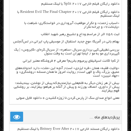
دانلود رایگان فیلم خارجی Split 2017 با لینک مستقیم
دانلود رایگان فیلم خارجی Resident Evil The Final Chapter 2017 با
لینک مستقیم
«اسباب زحمت» و تکرار موقعیت آبروداری در خواستگاری؛ شباهت با
«پایتخت۷» و چرخه تکرار
ثبت ۷۵۹ اثر از مراسم وداع و تشییع رهبر شهید انقلاب
بهنام بانی در آمریکا: موج جدید استقبال از موسیقی پاپ ایرانی در لس‌آنجلس
بررسی تطبیقی کپی برداری سریال «ساهره» از سریال کره‌ای «کایروس» | یک
کپی‌برداری مو به مو / اینجا تهران است به وقت سئول
از کجا اکانت اسپاتیفای پرمیوم بخریم؟ معرفی ۴ فروشگاه معتبر ایرانی
«ولایت فقیه» همان «فره ایزدی» است/ آنچه این «ملت» دارد اندوخته‌های
عمیق، بزرگ، پاک و الهی است/ روایت امروز ما همان مسئله «روشنگری» و
«جهاد تبیین» است
بیش از هر زمان دیگر به قلم‌هایی نیازمندیم که پیش از نوشتن، بیندیشند؛
پیش از داوری، انصاف بورزند و پیش از آنکه بر هیاهو بیفزایند، بر روشنایی
فهم بیفزایند
معنی انواع صدای سگ از پارس کردن تا زوزه کشیدن + دانلود فایل صوتی
پربازدیدهای ماه …
دانلود رایگان مسنتد خارجی Britney Ever After 2017 با لینک مستقیم