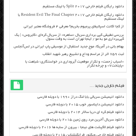
دانلود رایگان فیلم خارجی Split 2017 با لینک مستقیم
دانلود رایگان فیلم خارجی Resident Evil The Final Chapter 2017 با
لینک مستقیم
از کجا اکانت اسپاتیفای پرمیوم بخریم؟ معرفی ۴ فروشگاه معتبر ایرانی
بررسی تطبیقی کپی برداری سریال «ساهره» از سریال کره‌ای «کایروس» | یک
کپی‌برداری مو به مو / اینجا تهران است به وقت سئول
بهنام بانی در آمریکا: موج جدید استقبال از موسیقی پاپ ایرانی در لس‌آنجلس
ثبت ۷۵۹ اثر از مراسم وداع و تشییع رهبر شهید انقلاب
«اسباب زحمت» و تکرار موقعیت آبروداری در خواستگاری؛ شباهت با
«پایتخت۷» و چرخه تکرار
فیلم خارجی جدید …
دانلود انیمیشن سریالی بابا لنگ دراز ۱۹۹۰ با دوبله فارسی
دانلود انیمیشن دایناسور خوب ۲۰۱۵ با دوبله فارسی
دانلود فیلم کره ای دریا سالار ۲۰۱۴ با دوبله فارسی
دانلود سریال آخرین مرد روی زمین ۲۰۱۵ با دوبله فارسی
دانلود فیلم لاکپشت های نینجا : بیرون از سایه ها ۲۰۱۶ با دوبله فارسی
دانلود فیلم خارجی ویکتور فرانکنشتاین ۲۰۱۵ با دوبله فارسی