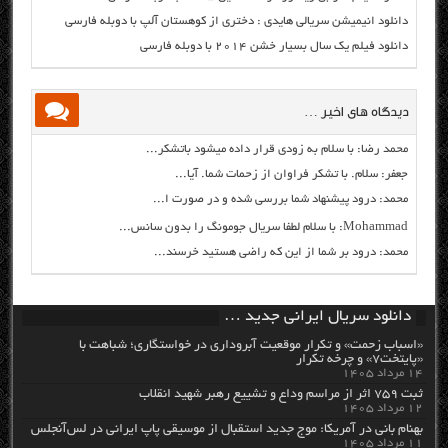
دانلود انیمیشن سریالی هایدی : دختری از کوهستان آلپ با دوبله فارسی
دانلود فیلم یک سال بسیار خشن ۲۰۱۴ با دوبله فارسی
دیدگاه های اخیر …
محمد رضا: با سلام به زودی قرار داده میشود باتشکر...
جعفر: سلام. با تشکر فراوان از زحمات شما. آیا...
محمد: درود پیشنهاد شما بررسی شده و در صورت ا...
Mohammad: با سلام لطفا سریال جومونگ را بدون سانس...
محمد: درود بر شما از این که راضی هستید خرسند...
دانلود سریال ایرانی جدید …
«اسباب زحمت» و تکرار موقعیت آبروداری در خواستگاری؛ شباهت با
«پایتخت۷» و چرخه تکرار
۱۴ مرداد ۱۴۰۵
ثبت ۷۵۹ اثر از مراسم وداع و تشییع رهبر شهید انقلاب
۱۲ مرداد ۱۴۰۵
بهنام بانی در آمریکا: موج جدید استقبال از موسیقی پاپ ایرانی در لس‌آنجلس
۱۱ مرداد ۱۴۰۵