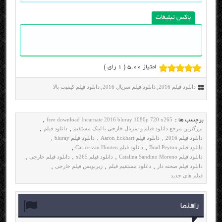
باکس تبلیغات
امتیاز 5.00 (
1
رای )
دانلود فیلم 2016
دانلود فیلم سریال 2016
دانلود فیلم کیفیت بالا
,
,
free download Incarnate 2016 bluray 1080p 720 x265
برچسب ها :
,
بزرگترین مرجع دانلود فیلم و سریال خارجی با لینک مستقیم
دانلود فیلم
,
,
دانلود فیلم 2016
دانلود فیلم Aaron Eckhart
دانلود فیلم bluray
,
,
,
دانلود فیلم Brad Peyton
دانلود فیلم Carice van Houten
,
,
دانلود فیلم Catalina Sandino Moreno
دانلود فیلم x265
دانلود فیلم خارجی
,
,
,
دانلود فیلم صحنه دار
دانلود مستقیم فیلم
زیرنویس فیلم خارجی
,
,
,
فیلم های جدید
راهنما