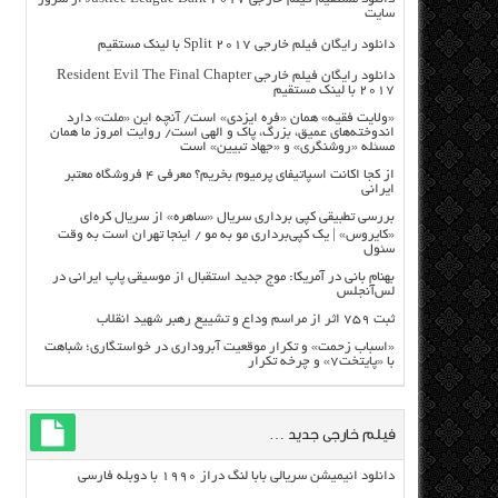
سایت
دانلود رایگان فیلم خارجی Split 2017 با لینک مستقیم
دانلود رایگان فیلم خارجی Resident Evil The Final Chapter
2017 با لینک مستقیم
«ولایت فقیه» همان «فره ایزدی» است/ آنچه این «ملت» دارد
اندوخته‌های عمیق، بزرگ، پاک و الهی است/ روایت امروز ما همان
مسئله «روشنگری» و «جهاد تبیین» است
از کجا اکانت اسپاتیفای پرمیوم بخریم؟ معرفی ۴ فروشگاه معتبر
ایرانی
بررسی تطبیقی کپی برداری سریال «ساهره» از سریال کره‌ای
«کایروس» | یک کپی‌برداری مو به مو / اینجا تهران است به وقت
سئول
بهنام بانی در آمریکا: موج جدید استقبال از موسیقی پاپ ایرانی در
لس‌آنجلس
ثبت ۷۵۹ اثر از مراسم وداع و تشییع رهبر شهید انقلاب
«اسباب زحمت» و تکرار موقعیت آبروداری در خواستگاری؛ شباهت
با «پایتخت۷» و چرخه تکرار
فیلم خارجی جدید …
دانلود انیمیشن سریالی بابا لنگ دراز ۱۹۹۰ با دوبله فارسی