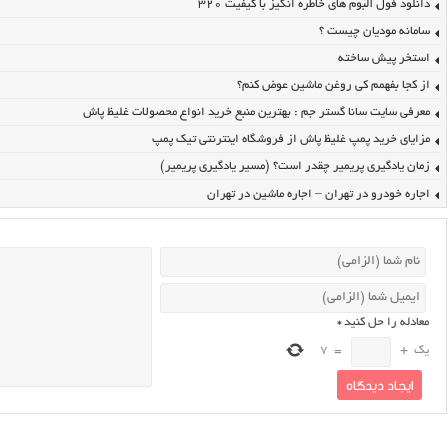
دانلود فول آلبوم های خاطره انگیز با کیفیت ۳۲۰
سامانه مودیان چیست ؟
استخر پیش ساخته
از کجا بفهمم کی روغن ماشین عوض کنم؟
معرفی سایت سانا گستر جم : بهترین منبع خرید انواع محصولات غلیظ پاش
مزایای خرید پمپ غلیظ پاش از فروشگاه اینترنتی تیک پمپ
زمان یادگیری پریمیر چقدر است؟ (مسیر یادگیری پریمیر)
اجاره خودرو در تهران – اجاره ماشین در تهران
معادله را حل کنید
*
یک
+
=
7