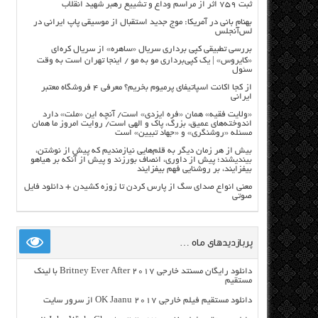
ثبت ۷۵۹ اثر از مراسم وداع و تشییع رهبر شهید انقلاب
بهنام بانی در آمریکا: موج جدید استقبال از موسیقی پاپ ایرانی در
لس‌آنجلس
بررسی تطبیقی کپی برداری سریال «ساهره» از سریال کره‌ای
«کایروس» | یک کپی‌برداری مو به مو / اینجا تهران است به وقت
سئول
از کجا اکانت اسپاتیفای پرمیوم بخریم؟ معرفی ۴ فروشگاه معتبر
ایرانی
«ولایت فقیه» همان «فره ایزدی» است/ آنچه این «ملت» دارد
اندوخته‌های عمیق، بزرگ، پاک و الهی است/ روایت امروز ما همان
مسئله «روشنگری» و «جهاد تبیین» است
بیش از هر زمان دیگر به قلم‌هایی نیازمندیم که پیش از نوشتن،
بیندیشند؛ پیش از داوری، انصاف بورزند و پیش از آنکه بر هیاهو
بیفزایند، بر روشنایی فهم بیفزایند
معنی انواع صدای سگ از پارس کردن تا زوزه کشیدن + دانلود فایل
صوتی
پربازدیدهای ماه …
دانلود رایگان مسنتد خارجی Britney Ever After 2017 با لینک
مستقیم
دانلود مستقیم فیلم خارجی OK Jaanu 2017 از سرور سایت