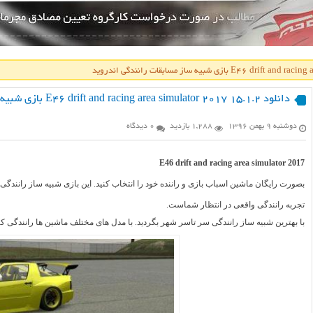
دانلود E46 drift and racing area simulator 2017 15.1.2 بازی شبیه ساز مسابقات رانندگی اندروید
دوشنبه ۹ بهمن ۱۳۹۶
1,288 بازدید
0 دیدگاه
E46 drift and racing area simulator 2017
بصورت رایگان ماشین اسباب بازی و راننده خود را انتخاب کنید. این بازی شبیه ساز رانندگی E36 و E46 است. شما برای مسابقه یک ماشین لازم دارید.
تجربه رانندگی واقعی در انتظار شماست.
با بهترین شبیه ساز رانندگی سر تاسر شهر بگردید. با مدل های مختلف ماشین ها رانندگی کنی