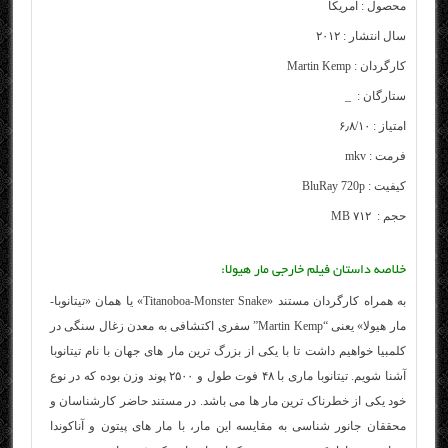
محصول : آمریکا
سال انتشار : ۲۰۱۲
کارگردان :
Martin Kemp
ستارگان :
_
امتیاز : ۶٫۸/۱۰
فرمت : mkv
کیفیت : BluRay 720p
حجم : ۷۱۲ MB
خلاصه داستان فیلم خارجی مار هیولا:
به همراه کارگردان مستند «Titanoboa-Monster Snake» یا همان «تیتانوبا-
مار هیولا» یعنی “Martin Kemp” سفری اکتشافی به معدن زغال سنگی در
کلمبیا خواهیم داشت تا با یکی از بزرگ ترین مار های جهان با نام تیتانوبا
آشنا شویم. تیتانوبا ماری با ۴۸ فوت طول و ۲۵۰۰ پوند وزن بوده که در نوع
خود یکی از خطرناک ترین مار ها می باشد. در مستند حاضر کارشناسان و
محققان جانور شناسی به مقایسه این مار، با مار های پیتون و آناکوندا