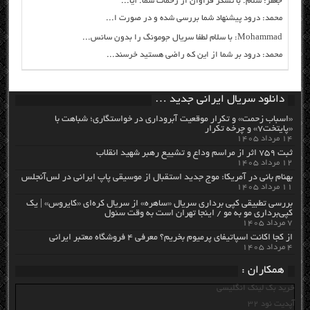
جعفر: سلام. با تشکر فراوان از زحمات شما. آیا...
محمد: درود پیشنهاد شما بررسی شده و در صورت ا...
Mohammad: با سلام لطفا سریال جومونگ را بدون سانس...
محمد: درود بر شما از این که راضی هستید خرسند...
دانلود سریال ایرانی جدید …
«اسباب زحمت» و تکرار موقعیت آبروداری در خواستگاری؛ شباهت با
«پایتخت۷» و چرخه تکرار
۱۴ مرداد ۱۴۰۵
ثبت ۷۵۹ اثر از مراسم وداع و تشییع رهبر شهید انقلاب
۱۲ مرداد ۱۴۰۵
بهنام بانی در آمریکا: موج جدید استقبال از موسیقی پاپ ایرانی در لس‌آنجلس
۱۱ مرداد ۱۴۰۵
بررسی تطبیقی کپی برداری سریال «ساهره» از سریال کره‌ای «کایروس» | یک
کپی‌برداری مو به مو / اینجا تهران است به وقت سئول
۷ مرداد ۱۴۰۵
از کجا اکانت اسپاتیفای پرمیوم بخریم؟ معرفی ۴ فروشگاه معتبر ایرانی
۴ مرداد ۱۴۰۵
همکاران :
خرید بک لینک انگلیسی
آپدیت نود 32