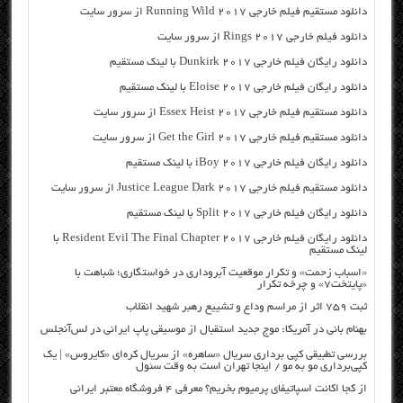
دانلود مستقیم فیلم خارجی Running Wild 2017 از سرور سایت
دانلود فیلم خارجی Rings 2017 از سرور سایت
دانلود رایگان فیلم خارجی Dunkirk 2017 با لینک مستقیم
دانلود رایگان فیلم خارجی Eloise 2017 با لینک مستقیم
دانلود مستقیم فیلم خارجی Essex Heist 2017 از سرور سایت
دانلود مستقیم فیلم خارجی Get the Girl 2017 از سرور سایت
دانلود رایگان فیلم خارجی iBoy 2017 با لینک مستقیم
دانلود مستقیم فیلم خارجی Justice League Dark 2017 از سرور سایت
دانلود رایگان فیلم خارجی Split 2017 با لینک مستقیم
دانلود رایگان فیلم خارجی Resident Evil The Final Chapter 2017 با
لینک مستقیم
«اسباب زحمت» و تکرار موقعیت آبروداری در خواستگاری؛ شباهت با
«پایتخت۷» و چرخه تکرار
ثبت ۷۵۹ اثر از مراسم وداع و تشییع رهبر شهید انقلاب
بهنام بانی در آمریکا: موج جدید استقبال از موسیقی پاپ ایرانی در لس‌آنجلس
بررسی تطبیقی کپی برداری سریال «ساهره» از سریال کره‌ای «کایروس» | یک
کپی‌برداری مو به مو / اینجا تهران است به وقت سئول
از کجا اکانت اسپاتیفای پرمیوم بخریم؟ معرفی ۴ فروشگاه معتبر ایرانی