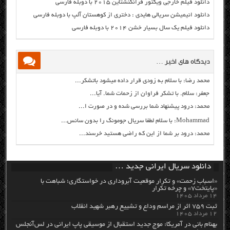
دانلود فیلم خارجی ویکتور فرانکنشتاین ۲۰۱۵ با دوبله فارسی
دانلود انیمیشن سریالی هایدی : دختری از کوهستان آلپ با دوبله فارسی
دانلود فیلم یک سال بسیار خشن ۲۰۱۴ با دوبله فارسی
دیدگاه های اخیر …
محمد رضا: با سلام به زودی قرار داده میشود باتشکر...
جعفر: سلام. با تشکر فراوان از زحمات شما. آیا...
محمد: درود پیشنهاد شما بررسی شده و در صورت ا...
Mohammad: با سلام لطفا سریال جومونگ را بدون سانس...
محمد: درود بر شما از این که راضی هستید خرسند...
دانلود سریال ایرانی جدید …
«اسباب زحمت» و تکرار موقعیت آبروداری در خواستگاری؛ شباهت با
«پایتخت۷» و چرخه تکرار
۱۴ مرداد ۱۴۰۵
ثبت ۷۵۹ اثر از مراسم وداع و تشییع رهبر شهید انقلاب
۱۲ مرداد ۱۴۰۵
بهنام بانی در آمریکا: موج جدید استقبال از موسیقی پاپ ایرانی در لس‌آنجلس