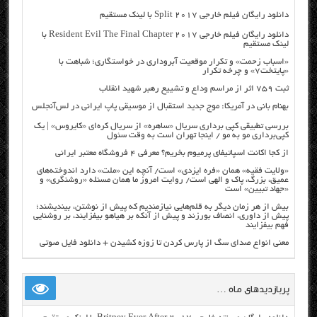
دانلود رایگان فیلم خارجی Split 2017 با لینک مستقیم
دانلود رایگان فیلم خارجی Resident Evil The Final Chapter 2017 با
لینک مستقیم
«اسباب زحمت» و تکرار موقعیت آبروداری در خواستگاری؛ شباهت با
«پایتخت۷» و چرخه تکرار
ثبت ۷۵۹ اثر از مراسم وداع و تشییع رهبر شهید انقلاب
بهنام بانی در آمریکا: موج جدید استقبال از موسیقی پاپ ایرانی در لس‌آنجلس
بررسی تطبیقی کپی برداری سریال «ساهره» از سریال کره‌ای «کایروس» | یک
کپی‌برداری مو به مو / اینجا تهران است به وقت سئول
از کجا اکانت اسپاتیفای پرمیوم بخریم؟ معرفی ۴ فروشگاه معتبر ایرانی
«ولایت فقیه» همان «فره ایزدی» است/ آنچه این «ملت» دارد اندوخته‌های
عمیق، بزرگ، پاک و الهی است/ روایت امروز ما همان مسئله «روشنگری» و
«جهاد تبیین» است
بیش از هر زمان دیگر به قلم‌هایی نیازمندیم که پیش از نوشتن، بیندیشند؛
پیش از داوری، انصاف بورزند و پیش از آنکه بر هیاهو بیفزایند، بر روشنایی
فهم بیفزایند
معنی انواع صدای سگ از پارس کردن تا زوزه کشیدن + دانلود فایل صوتی
پربازدیدهای ماه …