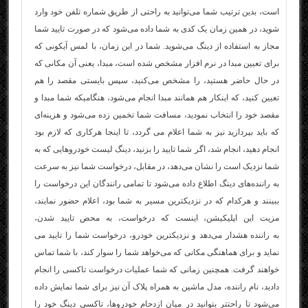
است، بدین ترتیب شما می‌توانید به راحتی از طریق شماره تلفن خود وارد
شوید، در همین زمان یک کدی به شما داده می‌شود که در صورت تایید شما
مجاز به استفاده از دینگ می‌شوید. شما در این زمان، با لمس آیکونی که
برای تعیین مبدا در نرم افزار مشخص شده است، مبدا، یعنی آن مکانی که
در حال حاضر هستید، را مشخص می‌کنید، سپس بایستی مقصد را هم
تعیین کنید، که اینکار هم همانند مبدا انجام می‌شود، هنگامیکه شما مبدا و
مقصد خود را انتخاب نمودید، مسافت شما تخمین زده می‌شود و هزینه‌ای
که باید بپردازید نیز به شما اعلام می گردد، تا اینجا هرکاری که لازم بود
انجام دهید، انجام شد، اگر شما تایید را بزنید، دینگ لیست خودروهایی که به
شما نزدیک است را نشان می‌دهد، در مقابل، درخواست شما نیز به سرعت
به راننده‌های دینگ اطلاع داده می‌شود تا تمامی رانندگان این درخواست را
ببینند و هرکدام که در نزدیکترین مسیر به شما بود، اعلام حضور نمایند،
مزیت این اپلیکیشن، اینست که درخواست، به محض تایید شدن،
به
راننده
هشدار می‌دهد و نزدیکترین خودرو، درخواست شما را تایید می
نماید و برای هماهنگی مکانی که می‌خواهد شما را سوار کند، با شما تماس
خواهند گرفت. همچنین زمانی که شما عملیات درخواست تاکسی را انجام
دادید، نام راننده، مدل ماشین به همراه پلاک آن نیز برای شما نمایش داده
می‌شود تا راحتتر بتوانید در میان ازدحام خودروها، تاکسی دینگ خود را