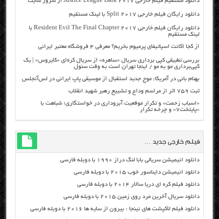
دانلود مستقیم فیلم خارجی Justice League Dark 2017 از سرور سایت
دانلود رایگان فیلم خارجی Split 2017 با لینک مستقیم
دانلود رایگان فیلم خارجی Resident Evil The Final Chapter 2017 با
لینک مستقیم
از کجا اکانت اسپاتیفای پرمیوم بخریم؟ معرفی ۴ فروشگاه معتبر ایرانی
بررسی تطبیقی کپی برداری سریال «ساهره» از سریال کره‌ای «کایروس» | یک
کپی‌برداری مو به مو / اینجا تهران است به وقت سئول
بهنام بانی در آمریکا: موج جدید استقبال از موسیقی پاپ ایرانی در لس‌آنجلس
ثبت ۷۵۹ اثر از مراسم وداع و تشییع رهبر شهید انقلاب
«اسباب زحمت» و تکرار موقعیت آبروداری در خواستگاری؛ شباهت با
«پایتخت۷» و چرخه تکرار
فیلم خارجی جدید …
دانلود انیمیشن سریالی بابا لنگ دراز ۱۹۹۰ با دوبله فارسی
دانلود انیمیشن دایناسور خوب ۲۰۱۵ با دوبله فارسی
دانلود فیلم کره ای دریا سالار ۲۰۱۴ با دوبله فارسی
دانلود سریال آخرین مرد روی زمین ۲۰۱۵ با دوبله فارسی
دانلود فیلم لاکپشت های نینجا : بیرون از سایه ها ۲۰۱۶ با دوبله فارسی