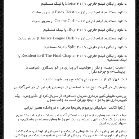
دانلود رایگان فیلم خارجی Eloise 2017 با لینک مستقیم
دانلود مستقیم فیلم خارجی Essex Heist 2017 از سرور سایت
دانلود مستقیم فیلم خارجی Get the Girl 2017 از سرور سایت
دانلود رایگان فیلم خارجی iBoy 2017 با لینک مستقیم
دانلود مستقیم فیلم خارجی Justice League Dark 2017 از سرور سایت
دانلود رایگان فیلم خارجی Split 2017 با لینک مستقیم
دانلود رایگان فیلم خارجی Resident Evil The Final Chapter 2017 با
لینک مستقیم
«اسباب زحمت» و تکرار موقعیت آبروداری در خواستگاری؛ شباهت با
«پایتخت۷» و چرخه تکرار
ثبت ۷۵۹ اثر از مراسم وداع و تشییع رهبر شهید انقلاب
بهنام بانی در آمریکا: موج جدید استقبال از موسیقی پاپ ایرانی در لس‌آنجلس
بررسی تطبیقی کپی برداری سریال «ساهره» از سریال کره‌ای «کایروس» | یک
کپی‌برداری مو به مو / اینجا تهران است به وقت سئول
از کجا اکانت اسپاتیفای پرمیوم بخریم؟ معرفی ۴ فروشگاه معتبر ایرانی
«ولایت فقیه» همان «فره ایزدی» است/ آنچه این «ملت» دارد اندوخته‌های
عمیق، بزرگ، پاک و الهی است/ روایت امروز ما همان مسئله «روشنگری» و
«جهاد تبیین» است
بیش از هر زمان دیگر به قلم‌هایی نیازمندیم که پیش از نوشتن، بیندیشند؛
پیش از داوری، انصاف بورزند و پیش از آنکه بر هیاهو بیفزایند، بر روشنایی