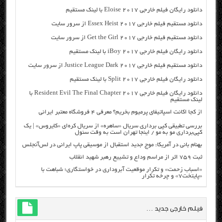
دانلود رایگان فیلم خارجی Eloise 2017 با لینک مستقیم
دانلود مستقیم فیلم خارجی Essex Heist 2017 از سرور سایت
دانلود مستقیم فیلم خارجی Get the Girl 2017 از سرور سایت
دانلود رایگان فیلم خارجی iBoy 2017 با لینک مستقیم
دانلود مستقیم فیلم خارجی Justice League Dark 2017 از سرور سایت
دانلود رایگان فیلم خارجی Split 2017 با لینک مستقیم
دانلود رایگان فیلم خارجی Resident Evil The Final Chapter 2017 با
لینک مستقیم
از کجا اکانت اسپاتیفای پرمیوم بخریم؟ معرفی ۴ فروشگاه معتبر ایرانی
بررسی تطبیقی کپی برداری سریال «ساهره» از سریال کره‌ای «کایروس» | یک
کپی‌برداری مو به مو / اینجا تهران است به وقت سئول
بهنام بانی در آمریکا: موج جدید استقبال از موسیقی پاپ ایرانی در لس‌آنجلس
ثبت ۷۵۹ اثر از مراسم وداع و تشییع رهبر شهید انقلاب
«اسباب زحمت» و تکرار موقعیت آبروداری در خواستگاری؛ شباهت با
«پایتخت۷» و چرخه تکرار
فیلم خارجی جدید …