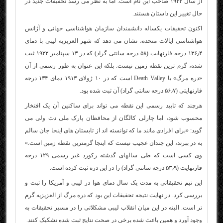
از سال ۱۹۲۲ صاحب این نام است. اما به نظر می رسد تحقیقات جدید در
حال تغییر این داستان هستند.
اکنون تحقیقات یکساله دانشمندان سازمان هواشناسی جهانی و آژانس
هواشناسی ایالات متحده، نشان می دهد که شهر العزیزیه لیبی با دمای
۱۳۶٫۴ درجه فارنهایت (۵۸ درجه سانتی گراد) که در ۱۳ سپتامبر ۱۹۲۲ ثبت
شده، گرم ترین نقطه زمین نیست. بلکه این عنوان به طور رسمی از آن
«دره مرگ» یا Death Valley است که در ۱۰ ژولای ۱۹۱۳ دمای ۱۳۴ درجه
فارنهایتی (۵۶٫۷ درجه سانتی گراد) آن ثبت شده بود.
هرچند که تایید رسمی این نقطه می تواند برای ساکنین آن یک افتخار
محسوب شود، اما چارلی کالگان از محافظان پارک ملی دث ولی می
گوید: «برای افرادی مانند ما که توانسته اند از تابستان های اینجا جان سالم
به در ببرند، این چندان عجیب نیست که اینجا گرمترین نقطه زمین است.»
وی کسی است که طی سالهای گذشته رکورد غیر رسمی ۱۲۹ درجه
فارنهایت (۵۳٫۹ درجه سانتی گراد) را در این دره ثبت کرده است.
این تیم تحقیقاتی به مدت یک سال دمای هوا در لیبی و آمریکا را ثبت و
بررسی کرد. در نهایت نتیجه تحقیقات این بود که دره مرگ از العزیزیه گرم
تر است. البته در این میان انقلاب لیبی مشکلاتی را در مسیر تحقیقات به
وجود آورد و همین باعث شده برخی در صحت نتایج ثبت شده تشکیک کنند.