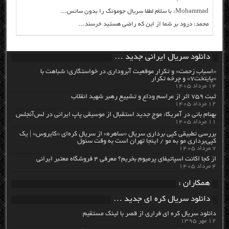
Mohammad: با سلام لطفا سریال جومونگ را بدون سانس...
محمد: درود بر شما از این که راضی هستید خرسند...
دانلود سریال ایرانی جدید …
«اسباب زحمت» و تکرار موقعیت آبروداری در خواستگاری؛ شباهت با
«پایتخت۷» و چرخه تکرار
۱۴ مرداد ۱۴۰۵
ثبت ۷۵۹ اثر از مراسم وداع و تشییع رهبر شهید انقلاب
۱۲ مرداد ۱۴۰۵
بهنام بانی در آمریکا: موج جدید استقبال از موسیقی پاپ ایرانی در لس‌آنجلس
۱۱ مرداد ۱۴۰۵
بررسی تطبیقی کپی برداری سریال «ساهره» از سریال کره‌ای «کایروس» | یک
کپی‌برداری مو به مو / اینجا تهران است به وقت سئول
۷ مرداد ۱۴۰۵
از کجا اکانت اسپاتیفای پرمیوم بخریم؟ معرفی ۴ فروشگاه معتبر ایرانی
۴ مرداد ۱۴۰۵
همکاران :
دانلود سریال کره ای جدید …
دانلود سریال کره ای فراری از قصر با لینک مستقیم
۱۲ مهر ۱۳۹۵