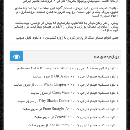
از کجا اکانت اسپاتیفای پرمیوم بخریم؟ معرفی ۴ فروشگاه معتبر ایرانی
«ولایت فقیه» همان «فره ایزدی» است/ آنچه این «ملت» دارد اندوخته‌های
عمیق، بزرگ، پاک و الهی است/ روایت امروز ما همان مسئله «روشنگری» و
«جهاد تبیین» است
بیش از هر زمان دیگر به قلم‌هایی نیازمندیم که پیش از نوشتن، بیندیشند؛
پیش از داوری، انصاف بورزند و پیش از آنکه بر هیاهو بیفزایند، بر روشنایی
فهم بیفزایند
معنی انواع صدای سگ از پارس کردن تا زوزه کشیدن + دانلود فایل صوتی
پربازدیدهای ماه …
دانلود رایگان مسنتد خارجی Britney Ever After 2017 با لینک مستقیم
دانلود مستقیم فیلم خارجی OK Jaanu 2017 از سرور سایت
دانلود مستقیم فیلم خارجی John Wick: Chapter 2 2017 از سرور سایت
دانلود مستقیم فیلم خارجی Cross Wars 2017 از سرور سایت
دانلود مستقیم فیلم خارجی Fifty Shades Darker 2017 از سرور سایت
دانلود مستقیم فیلم خارجی From Straight As 2017 از سرور سایت
دانلود مستقیم فیلم خارجی Zeroville 2017 از سرور سایت
دانلود مستقیم فیلم خارجی The Mummy 2017 از سرور سایت