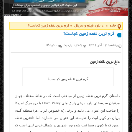
خانه
»
دانلود فیلم و سریال
»
گرم ترین نقطه زمین کجاست؟
گرم ترین نقطه زمین کجاست؟
یکشنبه ۱۲ آذر ۱۳۹۶
1,489 بازدید
0 دیدگاه
داغ ترین نقطه زمین
گرم ترین نقطه زمین کجاست؟
داستان گرم ترین نقطه زمین از مباحثی است که در نقاط مختلف جهان
مدعیان سرسختی دارد. برخی پارک ملی Death Valley یا دره مرگ آمریکا
را صاحب این عنوان می دانند و برخی (به خصوص ایرانی ها) منطقه گندم
بریان در کویر لوت را شایسته این عنوان می شمارند. اما داغترین نقطه
زمین که تا کنون رسما ثبت شده بود، شهری در شمال غربی لیبی است که