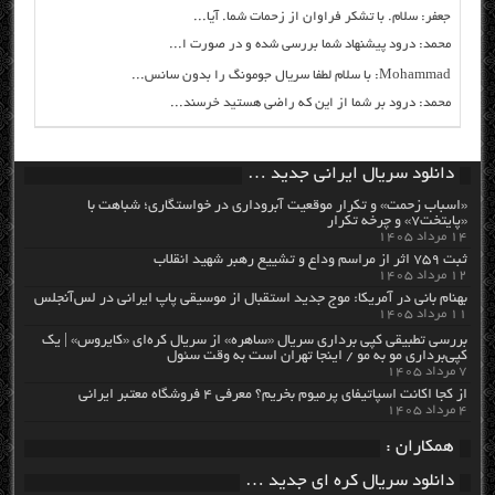
جعفر: سلام. با تشکر فراوان از زحمات شما. آیا...
محمد: درود پیشنهاد شما بررسی شده و در صورت ا...
Mohammad: با سلام لطفا سریال جومونگ را بدون سانس...
محمد: درود بر شما از این که راضی هستید خرسند...
دانلود سریال ایرانی جدید …
«اسباب زحمت» و تکرار موقعیت آبروداری در خواستگاری؛ شباهت با
«پایتخت۷» و چرخه تکرار
۱۴ مرداد ۱۴۰۵
ثبت ۷۵۹ اثر از مراسم وداع و تشییع رهبر شهید انقلاب
۱۲ مرداد ۱۴۰۵
بهنام بانی در آمریکا: موج جدید استقبال از موسیقی پاپ ایرانی در لس‌آنجلس
۱۱ مرداد ۱۴۰۵
بررسی تطبیقی کپی برداری سریال «ساهره» از سریال کره‌ای «کایروس» | یک
کپی‌برداری مو به مو / اینجا تهران است به وقت سئول
۷ مرداد ۱۴۰۵
از کجا اکانت اسپاتیفای پرمیوم بخریم؟ معرفی ۴ فروشگاه معتبر ایرانی
۴ مرداد ۱۴۰۵
همکاران :
دانلود سریال کره ای جدید …