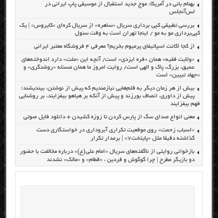
بهنام بانی در آمریکا: موج جدید استقبال از موسیقی پاپ ایرانی در
لس‌آنجلس
بررسی تطبیقی کپی برداری سریال «ساهره» از سریال کره‌ای «کایروس» | یک
کپی‌برداری مو به مو / اینجا تهران است به وقت سئول
از کجا اکانت اسپاتیفای پرمیوم بخریم؟ معرفی ۴ فروشگاه معتبر ایرانی
«ولایت فقیه» همان «فره ایزدی» است/ آنچه این «ملت» دارد اندوخته‌های
عمیق، بزرگ، پاک و الهی است/ روایت امروز ما همان مسئله «روشنگری» و
«جهاد تبیین» است
بیش از هر زمان دیگر به قلم‌هایی نیازمندیم که پیش از نوشتن، بیندیشند؛
پیش از داوری، انصاف بورزند و پیش از آنکه بر هیاهو بیفزایند، بر روشنایی
فهم بیفزایند
معنی انواع صدای سگ از پارس کردن تا زوزه کشیدن + دانلود فایل صوتی
«اسباب زحمت» روی موقعیت تکراری آبروداری در خواستگاری دست
گذاشته دقیقا مثل «پایتخت۷» | برمدار تکرار
بازخوانی روایتی از ناگفته‌های سریال «امام علی(ع)» درباره مخالفت با حضور
دو بازیگر مطرح | چرا گوگوش و فردین ، «قطام» و «مالک» نشدند