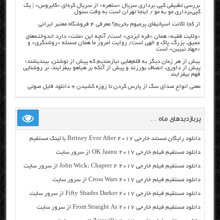
بررسی تطبیقی کپی برداری سریال «ساهره» از سریال کره‌ای «کایروس» | یک
کپی‌برداری مو به مو / اینجا تهران است به وقت سئول
از کجا اکانت اسپاتیفای پرمیوم بخریم؟ معرفی ۴ فروشگاه معتبر ایرانی
«ولایت فقیه» همان «فره ایزدی» است/ آنچه این «ملت» دارد اندوخته‌های
عمیق، بزرگ، پاک و الهی است/ روایت امروز ما همان مسئله «روشنگری» و
«جهاد تبیین» است
بیش از هر زمان دیگر به قلم‌هایی نیازمندیم که پیش از نوشتن، بیندیشند؛
پیش از داوری، انصاف بورزند و پیش از آنکه بر هیاهو بیفزایند، بر روشنایی
فهم بیفزایند
معنی انواع صدای سگ از پارس کردن تا زوزه کشیدن + دانلود فایل صوتی
پربازدیدهای ماه …
دانلود رایگان مسنتد خارجی Britney Ever After 2017 با لینک مستقیم
دانلود مستقیم فیلم خارجی OK Jaanu 2017 از سرور سایت
دانلود مستقیم فیلم خارجی John Wick: Chapter 2 2017 از سرور سایت
دانلود مستقیم فیلم خارجی Cross Wars 2017 از سرور سایت
دانلود مستقیم فیلم خارجی Fifty Shades Darker 2017 از سرور سایت
دانلود مستقیم فیلم خارجی From Straight As 2017 از سرور سایت