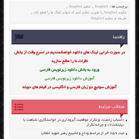
Songbird
تنظیم Songbird
برچسب ها :
,
,
چگونه Songbird را طوری تنظیم کنیم که انتهای آهنگ ها را قطع نکند
,
طریقه ی تنظیم Songbird
راهنما
در صورت خرابی لینک های دانلود خواهشمندیم در اسرع وقت از بخش
نظرات ما را مطلع سازید
ورود به بخش
دانلود زیرنویس فارسی
آموزش دانلود زیرنویس فارسی
آموزش سوئیچ دو زبان فارسی و انگلیسی در فیلم های دوبله
مطالب مرتبط
«اسباب زحمت» و تکرار موقعیت آبروداری در خواستگاری؛ شباهت با
«پایتخت۷» و چرخه تکرار
ثبت ۷۵۹ اثر از مراسم وداع و تشییع رهبر شهید انقلاب