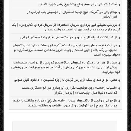
ثبت ۷۵۹ اثر از مراسم وداع و تشییع رهبر شهید انقلاب
بهنام بانی در آمریکا: موج جدید استقبال از موسیقی پاپ ایرانی در
لس‌آنجلس
بررسی تطبیقی کپی برداری سریال «ساهره» از سریال کره‌ای «کایروس» | یک
کپی‌برداری مو به مو / اینجا تهران است به وقت سئول
از کجا اکانت اسپاتیفای پرمیوم بخریم؟ معرفی ۴ فروشگاه معتبر ایرانی
«ولایت فقیه» همان «فره ایزدی» است/ آنچه این «ملت» دارد اندوخته‌های
عمیق، بزرگ، پاک و الهی است/ روایت امروز ما همان مسئله «روشنگری» و
«جهاد تبیین» است
بیش از هر زمان دیگر به قلم‌هایی نیازمندیم که پیش از نوشتن، بیندیشند؛
پیش از داوری، انصاف بورزند و پیش از آنکه بر هیاهو بیفزایند، بر روشنایی
فهم بیفزایند
معنی انواع صدای سگ از پارس کردن تا زوزه کشیدن + دانلود فایل صوتی
«اسباب زحمت» روی موقعیت تکراری آبروداری در خواستگاری دست
گذاشته دقیقا مثل «پایتخت۷» | برمدار تکرار
بازخوانی روایتی از ناگفته‌های سریال «امام علی(ع)» درباره مخالفت با حضور
دو بازیگر مطرح | چرا گوگوش و فردین ، «قطام» و «مالک» نشدند