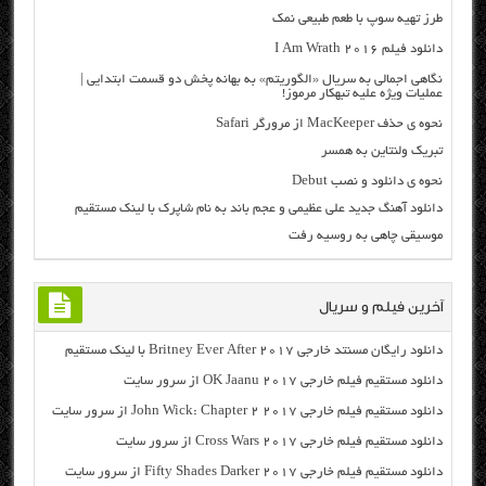
طرز تهیه سوپ با طعم طبیعی نمک
دانلود فیلم I Am Wrath 2016
نگاهی اجمالی به سریال «الگوریتم» به بهانه پخش دو قسمت ابتدایی |
عملیات ویژه علیه تبهکار مرموز!
نحوه ی حذف MacKeeper از مرورگر Safari
تبریک ولنتاین به همسر
نحوه ی دانلود و نصب Debut
دانلود آهنگ جدید علی عظیمی و عجم باند به نام شاپرک با لینک مستقیم
موسیقی چاهی به روسیه رفت
آخرین فیلم و سریال
دانلود رایگان مسنتد خارجی Britney Ever After 2017 با لینک مستقیم
دانلود مستقیم فیلم خارجی OK Jaanu 2017 از سرور سایت
دانلود مستقیم فیلم خارجی John Wick: Chapter 2 2017 از سرور سایت
دانلود مستقیم فیلم خارجی Cross Wars 2017 از سرور سایت
دانلود مستقیم فیلم خارجی Fifty Shades Darker 2017 از سرور سایت