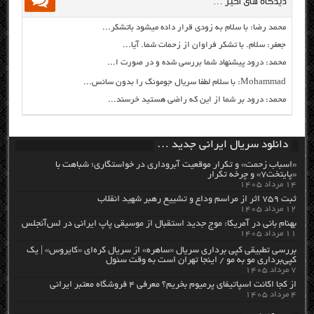
دیدگاه های اخیر …
محمد رضا: با سلام به زودی قرار داده میشود باتشکر...
جعفر: سلام. با تشکر فراوان از زحمات شما. آیا...
محمد: درود پیشنهاد شما بررسی شده و در صورت ا...
Mohammad: با سلام لطفا سریال جومونگ را بدون سانس...
محمد: درود بر شما از این که راضی هستید خرسند...
دانلود سریال ایرانی جدید …
«اسباب زحمت» و تکرار موقعیت آبروداری در خواستگاری؛ شباهت با
«پایتخت۷» و چرخه تکرار
۱۴ مرداد ۱۴۰۵
ثبت ۷۵۹ اثر از مراسم وداع و تشییع رهبر شهید انقلاب
۱۲ مرداد ۱۴۰۵
بهنام بانی در آمریکا: موج جدید استقبال از موسیقی پاپ ایرانی در لس‌آنجلس
۱۱ مرداد ۱۴۰۵
بررسی تطبیقی کپی برداری سریال «ساهره» از سریال کره‌ای «کایروس» | یک
کپی‌برداری مو به مو / اینجا تهران است به وقت سئول
۷ مرداد ۱۴۰۵
از کجا اکانت اسپاتیفای پرمیوم بخریم؟ معرفی ۴ فروشگاه معتبر ایرانی
۴ مرداد ۱۴۰۵