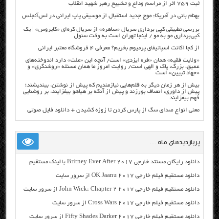
ثبت ۷۵۹ اثر از مراسم وداع و تشییع رهبر شهید انقلاب
بهنام بانی در آمریکا: موج جدید استقبال از موسیقی پاپ ایرانی در لس‌آنجلس
بررسی تطبیقی کپی برداری سریال «ساهره» از سریال کره‌ای «کایروس» | یک
کپی‌برداری مو به مو / اینجا تهران است به وقت سئول
از کجا اکانت اسپاتیفای پرمیوم بخریم؟ معرفی ۴ فروشگاه معتبر ایرانی
«ولایت فقیه» همان «فره ایزدی» است/ آنچه این «ملت» دارد اندوخته‌های
عمیق، بزرگ، پاک و الهی است/ روایت امروز ما همان مسئله «روشنگری» و
«جهاد تبیین» است
بیش از هر زمان دیگر به قلم‌هایی نیازمندیم که پیش از نوشتن، بیندیشند؛
پیش از داوری، انصاف بورزند و پیش از آنکه بر هیاهو بیفزایند، بر روشنایی
فهم بیفزایند
معنی انواع صدای سگ از پارس کردن تا زوزه کشیدن + دانلود فایل صوتی
پربازدیدهای ماه …
دانلود رایگان مسنتد خارجی Britney Ever After 2017 با لینک مستقیم
دانلود مستقیم فیلم خارجی OK Jaanu 2017 از سرور سایت
دانلود مستقیم فیلم خارجی John Wick: Chapter 2 2017 از سرور سایت
دانلود مستقیم فیلم خارجی Cross Wars 2017 از سرور سایت
دانلود مستقیم فیلم خارجی Fifty Shades Darker 2017 از سرور سایت